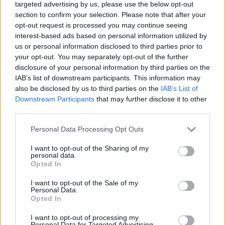
targeted advertising by us, please use the below opt-out
section to confirm your selection. Please note that after your
opt-out request is processed you may continue seeing
interest-based ads based on personal information utilized by
us or personal information disclosed to third parties prior to
your opt-out. You may separately opt-out of the further
disclosure of your personal information by third parties on the
IAB’s list of downstream participants. This information may
also be disclosed by us to third parties on the
IAB’s List of
Downstream Participants
that may further disclose it to other
third parties.
Personal Data Processing Opt Outs
Астронавти на NASA излязоха в
I want to opt-out of the Sharing of my
открития космос
personal data.
Opted In
07.08.2026 / 15:00
I want to opt-out of the Sale of my
Personal Data.
Opted In
I want to opt-out of processing my
Personal Data for Targeted Advertising.