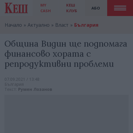
MY
КЕШ
АБО
CASH
КЛУБ
Начало
Актуално
Власт
България
Община Видин ще подпомага
финансово хората с
репродуктивни проблеми
07.09.2021 / 13:48
България
Текст:
Румен Лозанов