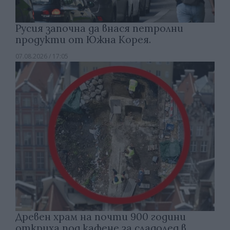
Русия започна да внася петролни
продукти от Южна Корея.
07.08.2026 / 17:05
Древен храм на почти 900 години
откриха под кафене за сладолед в