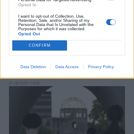
Opted In
I want to opt-out of Collection, Use,
Retention, Sale, and/or Sharing of my
Personal Data that Is Unrelated with the
Purposes for which it was collected.
Opted Out
CONFIRM
Франция ще забрани рекламните
обаждания без съгласието на
Data Deletion
Data Access
Privacy Policy
абонатите от 11 август
07.08.2026 / 14:30