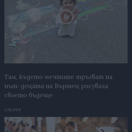
Там, където мечтите тръгват на
път: децата на Вършец рисуваха
своето бъдеще
2.08.2026