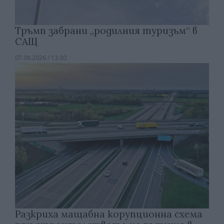
Тръмп забрани „родилния туризъм“ в
САЩ
07.08.2026 / 13:30
Разкриха мащабна корупционна схема