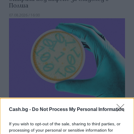
Полша
07.08.2026 / 16:00
Изкуствен интелект за първи път
Cash.bg -
Do Not Process My Personal Information
създаде нови жизнеспособни вируси
If you wish to opt-out of the sale, sharing to third parties, or
07.08.2026 / 15:30
processing of your personal or sensitive information for