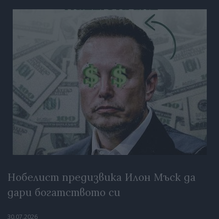
Нобелист предизвика Илон Мъск да
дари богатството си
30.07.2026