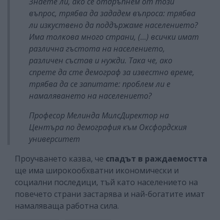
Знаете ли, ако се отдръпнем от този
въпрос, трябва да зададем въпроса: трябва
ли изкуствено да поддържаме населението?
Има толкова много страни, (...) всички имат
различна гъстота на населението,
различен състав и нужди. Така че, ако
спрете да сте демограф за известно време,
трябва да се запитате: проблем ли е
намаляването на населението?
Професор Мелинда Милс
Директор на
Центъра по демография към Оксфордския
университет
Проучването казва, че
спадът в раждаемостта
ще има широкообхватни икономически и
социални последици, тъй като населението на
повечето страни застарява и най-богатите имат
намаляваща работна сила.