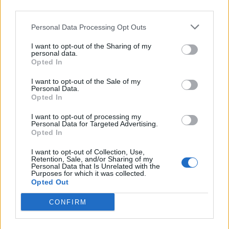
third parties.
Изкуствен интелект за първи път
създаде нови жизнеспособни вируси
Personal Data Processing Opt Outs
07.08.2026 / 15:30
I want to opt-out of the Sharing of my
personal data.
Opted In
I want to opt-out of the Sale of my
Personal Data.
Opted In
I want to opt-out of processing my
Personal Data for Targeted Advertising.
Opted In
I want to opt-out of Collection, Use,
Retention, Sale, and/or Sharing of my
Personal Data that Is Unrelated with the
Purposes for which it was collected.
Opted Out
Астронавти на NASA излязоха в
CONFIRM
открития космос