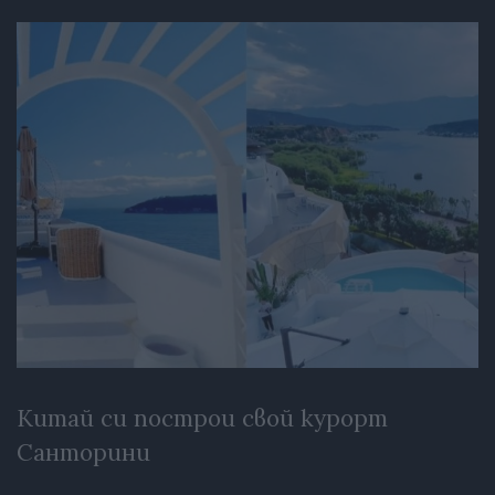
Китай си построи свой курорт
Санторини