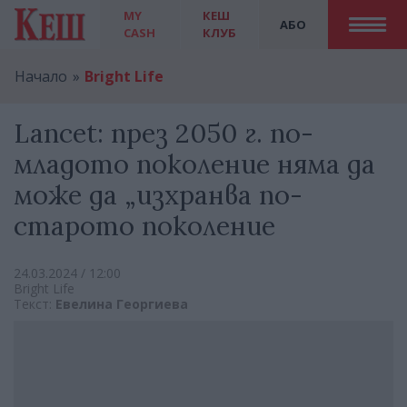
MY
КЕШ
АБО
CASH
КЛУБ
Начало
Bright Life
Lancet: през 2050 г. по-
младото поколение няма да
може да „изхранва по-
старото поколение
24.03.2024 / 12:00
Bright Life
Текст:
Евелина Георгиева