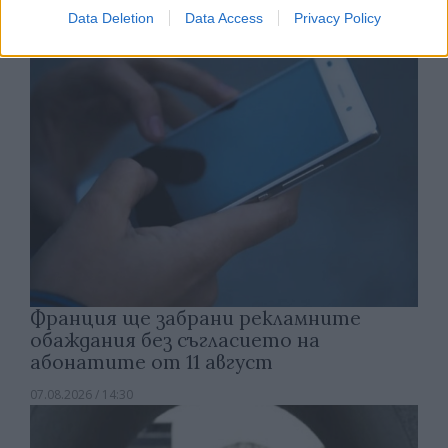
07.08.2026 / 15:00
Data Deletion
Data Access
Privacy Policy
Франция ще забрани рекламните
обаждания без съгласието на
абонатите от 11 август
07.08.2026 / 14:30