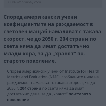
Снимка: pixabay.com
Според американски учени
коефициентите на раждаемост в
световен мащаб намаляват с такава
скорост, че до 2050 г. 204 страни по
света няма да имат достатъчно
млади хора, за да „хранят“ по-
старото поколение.
Според американски учени от Institute for Health
Metrics and Evaluation (NME), глобалните нива на
раждаемост намаляват с такава скорост, че до
2050 г.
204 страни
по света няма да имат
достатъчно деца, за да „хранят“
по-старото
поколение
.