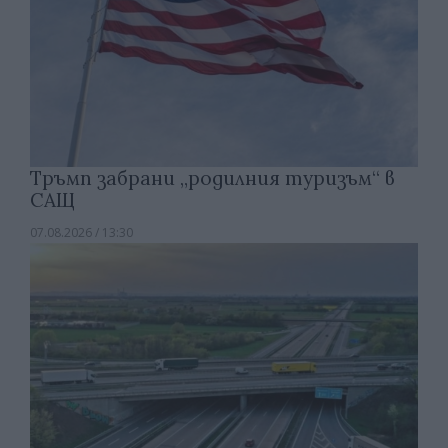
Тръмп забрани „родилния туризъм“ в
САЩ
07.08.2026 / 13:30