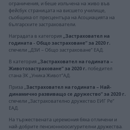
ограничения, и беше излъчена на живо във
фейсбук страницата на висшето училище,
съобщиха от пресцентъра на Асоциацията на
българските застрахователи.
Наградата в категория
„Застраховател на
годината - Общо застраховане“ за 2020 г.
спечели „ДЗИ – Общо застраховане” EАД.
В категория
„Застраховател на годината –
Животозастраховане“ за 2020 г.
победител
стана ЗК „Уника Живот”АД.
Приза „
Застраховател на годината – Най-
динамично развиващо се дружество“ за 2020 г.
спечели „Застрахователно дружество ЕИГ Ре”
EАД.
На тържествената церемония бяха отличени и
най-добрите пенсионноосигурителни дружества.