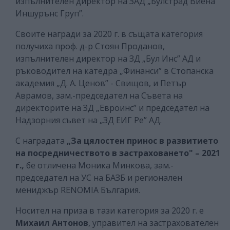
изпълнителен директор на ЗАД „Булстрад Виена
Иншурънс Груп”.
Своите награди за 2020 г. в същата категория
получиха проф. д-р Стоян Проданов,
изпълнителен директор на ЗД „Бул Инс” АД и
ръководител на катедра „Финанси” в Стопанска
академия „Д. А. Ценов” - Свищов, и Петър
Аврамов, зам.-председател на Съвета на
директорите на ЗД „Евроинс” и председател на
Надзорния съвет на „ЗД ЕИГ Ре” АД.
С наградата
„За цялостен принос в развитието
на посредничеството в застраховането" – 2021
г.,
бе отличена Моника Минкова, зам.-
председател на УС на БАЗБ и регионален
мениджър RENOMIA България.
Носител на приза в тази категория за 2020 г. е
Михаил Антонов
, управител на застрахователен