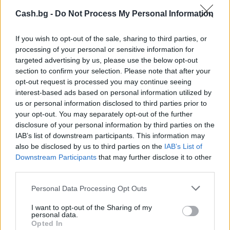
07.08.2026 / 18:00
Cash.bg -
Do Not Process My Personal Information
If you wish to opt-out of the sale, sharing to third parties, or
processing of your personal or sensitive information for
targeted advertising by us, please use the below opt-out
section to confirm your selection. Please note that after your
opt-out request is processed you may continue seeing
interest-based ads based on personal information utilized by
us or personal information disclosed to third parties prior to
your opt-out. You may separately opt-out of the further
disclosure of your personal information by third parties on the
IAB’s list of downstream participants. This information may
also be disclosed by us to third parties on the
IAB’s List of
Downstream Participants
that may further disclose it to other
third parties.
Русия започна да внася петролни
продукти от Южна Корея.
Personal Data Processing Opt Outs
07.08.2026 / 17:05
I want to opt-out of the Sharing of my
personal data.
Opted In