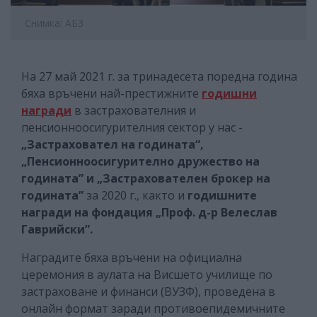
Снимка: АБЗ
На 27 май 2021 г. за тринадесета поредна година
бяха връчени най-престижните
годишни
награди
в застрахователния и
пенсионноосигурителния сектор у нас -
„Застраховател на годината“,
„Пенсионноосигурително дружество на
годината” и „Застрахователен брокер на
годината”
за 2020 г., както и
годишните
награди на фондация „Проф. д-р Велеслав
Гаврийски”.
Наградите бяха връчени на официална
церемония в аулата на Висшето училище по
застраховане и финанси (ВУЗФ), проведена в
онлайн формат заради противоепидемичните