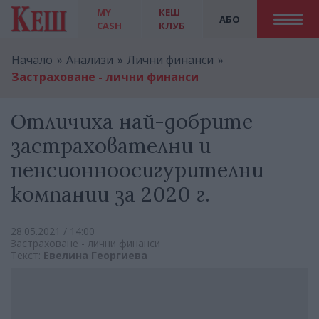
MY
КЕШ
АБО
CASH
КЛУБ
Начало
Анализи
Лични финанси
Застраховане - лични финанси
Отличиха най-добрите
застрахователни и
пенсионноосигурителни
компании за 2020 г.
28.05.2021 / 14:00
Застраховане - лични финанси
Текст:
Евелина Георгиева