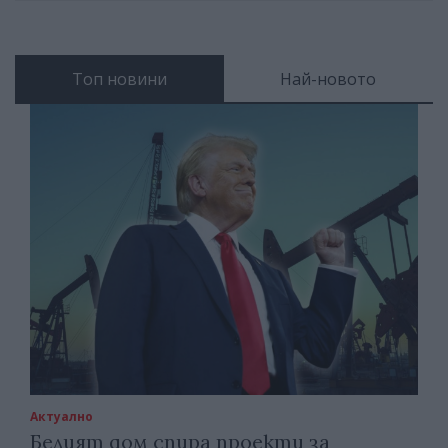
Топ новини
Най-новото
Актуално
Белият дом спира проекти за