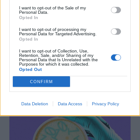
I want to opt-out of the Sale of my
Personal Data.
Opted In
I want to opt-out of processing my
Personal Data for Targeted Advertising.
Opted In
I want to opt-out of Collection, Use,
Retention, Sale, and/or Sharing of my
Personal Data that Is Unrelated with the
Purposes for which it was collected.
Opted Out
Древен храм на почти 900 години
CONFIRM
откриха под кафене за сладолед в
Полша
07.08.2026 / 16:00
Data Deletion
Data Access
Privacy Policy