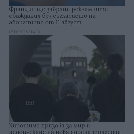
Франция ще забрани рекламните
обаждания без съгласието на
абонатите от 11 август
07.08.2026 / 14:30
Хирошима призова за мир и
недопускане на нова ядрена трагедия