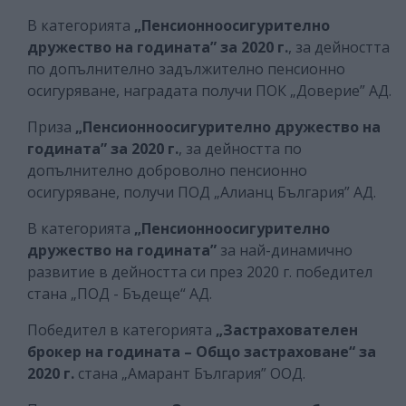
В категорията
„Пенсионноосигурително
дружество на годината” за 2020 г.
, за дейността
по допълнително задължително пенсионно
осигуряване, наградата получи ПОК „Доверие” АД.
Приза
„Пенсионноосигурително дружество на
годината” за 2020 г.
, за дейността по
допълнително доброволно пенсионно
осигуряване, получи ПОД „Алианц България” АД.
В категорията
„Пенсионноосигурително
дружество на годината”
за най-динамично
развитие в дейността си през 2020 г. победител
стана „ПОД - Бъдеще“ АД.
Победител в категорията
„Застрахователен
брокер на годината – Общо застраховане“ за
2020 г.
стана „Амарант България” ООД.