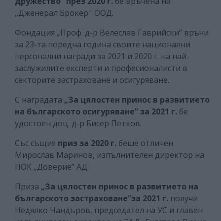
дружество“ през 2020 г.
бе връчена на
„Дженерал Брокер'' ООД.
Фондация „Проф. д-р Велеслав Гаврийски” връчи
за 23-та поредна година своите национални
персонални награди за 2021 и 2020 г. на най-
заслужилите експерти и професионалисти в
секторите застраховане и осигуряване.
С наградата
„За цялостен принос в развитието
на българското осигуряване”
за 2021 г.
бе
удостоен доц. д-р Бисер Петков.
Със
същия
приз за 2020 г.
беше отличен
Мирослав Маринов, изпълнителен директор на
ПОК „Доверие” АД.
Приза
„За цялостен принос в развитието на
българското застраховане“за 2021 г.
получи
Недялко Чандъров, председател на УС и главен