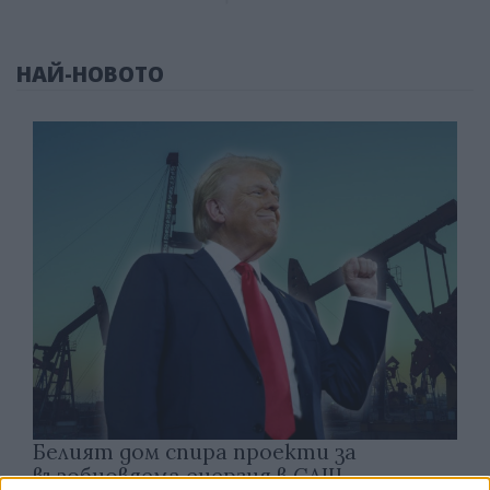
НАЙ-НОВОТО
Белият дом спира проекти за
възобновяема енергия в САЩ