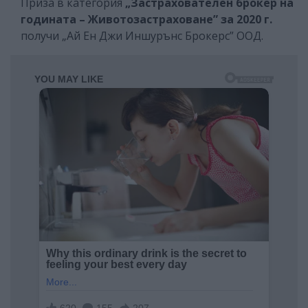
Приза в категория
„Застрахователeн брокер на
годината – Животозастраховане” за 2020 г.
получи „Ай Ен Джи Иншурънс Брокерс” ООД.