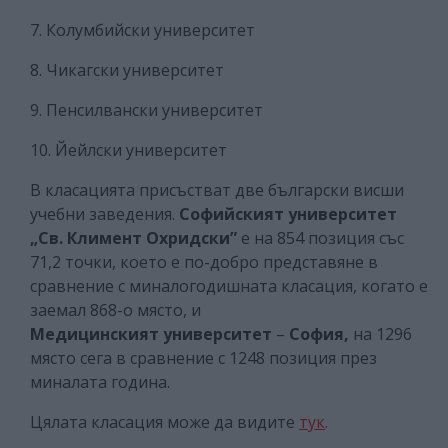
7. Колумбийски университет
8. Чикагски университет
9. Пенсилвански университет
10. Йейлски университет
В класацията присъстват две български висши
учебни заведения.
Софийският университет
„Св. Климент Охридски”
е на 854 позиция със
71,2 точки, което е по-добро представяне в
сравнение с миналогодишната класация, когато е
заемал 868-о място, и
Медицинският университет
–
София,
на 1296
място сега в сравнение с 1248 позиция през
миналата година.
Цялата класация може да видите
тук
.