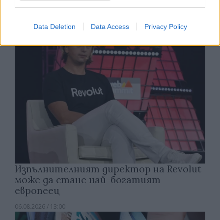
06.08.2026 / 15:30
Data Deletion
Data Access
Privacy Policy
Изпълнителният директор на Revolut
може да стане най-богатият
европеец
06.08.2026 / 13:00