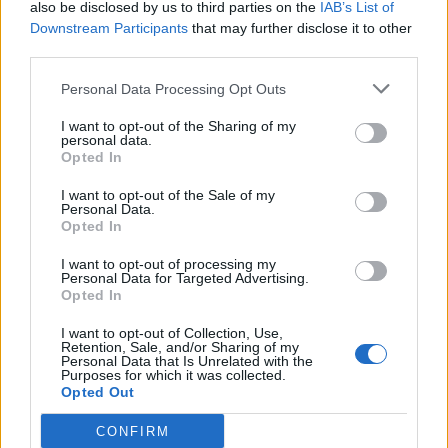
also be disclosed by us to third parties on the
IAB’s List of
Downstream Participants
that may further disclose it to other
Ню Йорк стана 14-ият щат на САЩ, в
third parties.
който е разрешена евтаназията
Personal Data Processing Opt Outs
06.08.2026 / 16:00
I want to opt-out of the Sharing of my
personal data.
Opted In
I want to opt-out of the Sale of my
Personal Data.
Opted In
I want to opt-out of processing my
Personal Data for Targeted Advertising.
Opted In
I want to opt-out of Collection, Use,
Retention, Sale, and/or Sharing of my
Personal Data that Is Unrelated with the
Purposes for which it was collected.
Opted Out
Спадането на Дунав принуди Румъния
да възобнови работата на въглищна
CONFIRM
електроцентрала