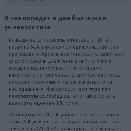
В нея попадат и два български
университета
Класацията се провежда ежегодно от 2012 г.
насам на база няколко критерия: качеството на
преподаване, броя на възпитаниците, издигнали
се до отговорни длъжности в най-големите
международни компании и институции,
качеството на преподавателския състав според
получените отличия и накрая качеството на
изследванията. Информацията от
тези пет
показатели
се обобщава, като най-високата
възможна оценка е 100 точки.
От общо около 20 000 университета в целия свят
само 2000 успяват да попаднат в този престижен
списък. За 2021-2022 г. класацията се оглавява от