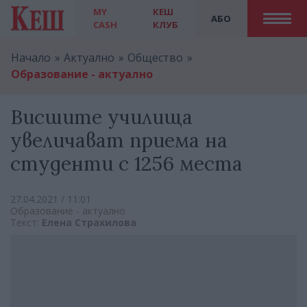
MY
КЕШ
АБО
CASH
КЛУБ
Начало
Актуално
Общество
Образование - актуално
Висшите училища
увеличават приема на
студенти с 1256 места
27.04.2021 / 11:01
Образование - актуално
Текст:
Елена Страхилова