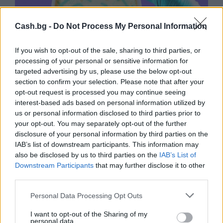
Cash.bg -
Do Not Process My Personal Information
If you wish to opt-out of the sale, sharing to third parties, or
processing of your personal or sensitive information for
targeted advertising by us, please use the below opt-out
section to confirm your selection. Please note that after your
opt-out request is processed you may continue seeing
Изкуствен интелект за първи път
interest-based ads based on personal information utilized by
създаде нови жизнеспособни вируси
us or personal information disclosed to third parties prior to
your opt-out. You may separately opt-out of the further
07.08.2026 / 15:30
disclosure of your personal information by third parties on the
IAB’s list of downstream participants. This information may
also be disclosed by us to third parties on the
IAB’s List of
Downstream Participants
that may further disclose it to other
third parties.
Personal Data Processing Opt Outs
I want to opt-out of the Sharing of my
personal data.