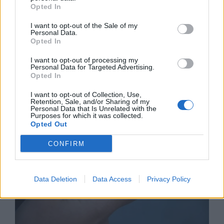
Opted In
I want to opt-out of the Sale of my
Personal Data.
Opted In
Астронавти на NASA излязоха в
I want to opt-out of processing my
открития космос
Personal Data for Targeted Advertising.
Opted In
07.08.2026 / 15:00
I want to opt-out of Collection, Use,
Retention, Sale, and/or Sharing of my
Personal Data that Is Unrelated with the
Purposes for which it was collected.
Opted Out
CONFIRM
Data Deletion
Data Access
Privacy Policy