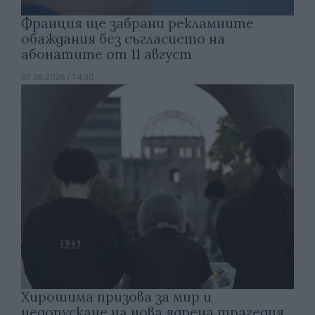
Франция ще забрани рекламните
обаждания без съгласието на
абонатите от 11 август
07.08.2026 / 14:30
Хирошима призова за мир и
недопускане на нова ядрена трагедия