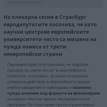
Снимка: uniacco.com
На пленарна сесия в Страсбург
евродепутатите посочиха, че като
научни центрове европейските
университети често са мишена на
чужда намеса от трети
неевропейски страни
Парламентаристите признаха, че подобни
процеси са „сляпо петно” в европейските
политики, отчитайки, че освен откровени
шпионски действия, в европейските висши
учебни заведения се наблюдава и
засилено
чуждо влияние под формата на финансиране
на широк спектър научно-изследователски
програми. По този начин трети страни извън