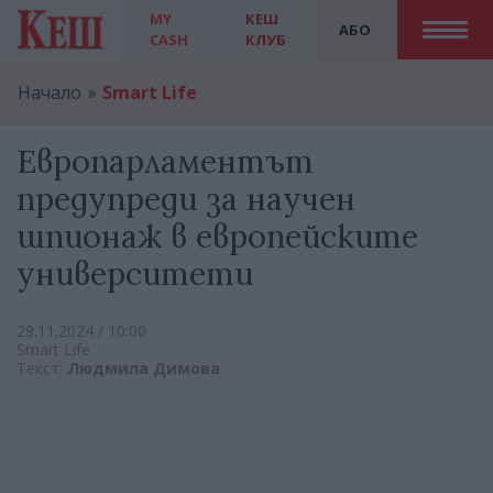
MY
КЕШ
АБО
CASH
КЛУБ
Начало
Smart Life
Eвропарламентът
предупреди за научен
шпионаж в европейските
университети
29.11.2024 / 10:00
Smart Life
Текст:
Людмила Димова