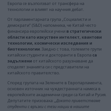
Европа се възползват от трансфера на
технологии и влияят на научния дебат.
От парламентарната група „Социалисти и
демократи” (S&D) напомниха, че Китай често
финансира европейски учени
в стратегически
области като
изкуствен интелект, квантови
технологии, космически изследвания и
биотехнологии
. Заедно с това, големите групи
китайски студенти и докторанти в Европа
са
задължени
от китайското разузнаване да
споделят знанията си с представители на
китайското правителство
.
Според групата на Зелените в Европарламента,
основен източник на чуждестранната намеса в
европейските академични среди са Китай и Русия.
Депутатите призоваха:
„Докато приветстваме
студенти с връзки с тези нации в нашите