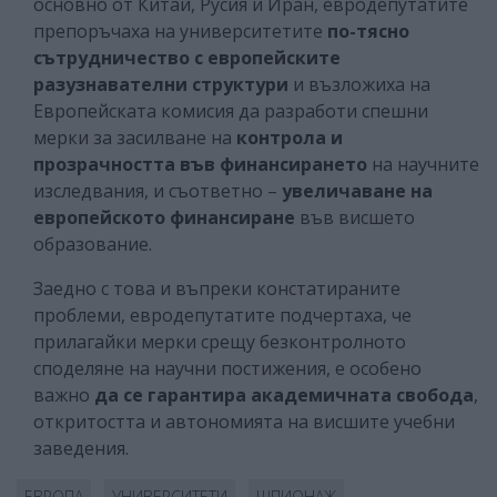
основно от Китай, Русия и Иран, евродепутатите
препоръчаха на университетите
по-тясно
сътрудничество с европейските
разузнавателни структури
и възложиха на
Европейската комисия да разработи спешни
мерки за засилване на
контрола и
прозрачността във финансирането
на научните
изследвания, и съответно –
увеличаване на
европейското финансиране
във висшето
образование.
Заедно с това и въпреки констатираните
проблеми, евродепутатите подчертаха, че
прилагайки мерки срещу безконтролното
споделяне на научни постижения, е особено
важно
да се гарантира академичната свобода
,
откритостта и автономията на висшите учебни
заведения.
EВРОПА
УНИВЕРСИТЕТИ
ШПИОНАЖ