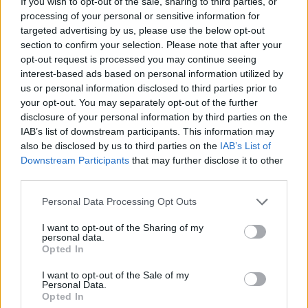
If you wish to opt-out of the sale, sharing to third parties, or
processing of your personal or sensitive information for
targeted advertising by us, please use the below opt-out
Износът на електромобили от Китай
section to confirm your selection. Please note that after your
opt-out request is processed you may continue seeing
е нараснал със 120%
interest-based ads based on personal information utilized by
06.08.2026 / 16:30
us or personal information disclosed to third parties prior to
your opt-out. You may separately opt-out of the further
disclosure of your personal information by third parties on the
IAB’s list of downstream participants. This information may
also be disclosed by us to third parties on the
IAB’s List of
Downstream Participants
that may further disclose it to other
third parties.
Personal Data Processing Opt Outs
I want to opt-out of the Sharing of my
personal data.
Opted In
I want to opt-out of the Sale of my
Personal Data.
Opted In
Ню Йорк стана 14-ият щат на САЩ, в