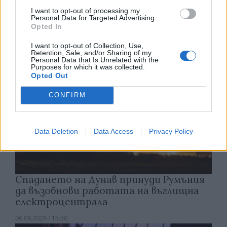
който е разрешена евтаназията
I want to opt-out of processing my
Personal Data for Targeted Advertising.
06.08.2026 / 16:00
Opted In
I want to opt-out of Collection, Use,
Retention, Sale, and/or Sharing of my
Personal Data that Is Unrelated with the
Purposes for which it was collected.
Opted Out
CONFIRM
Data Deletion
Data Access
Privacy Policy
Спадането на Дунав принуди Румъния
да възобнови работата на въглищна
електроцентрала
06.08.2026 / 15:30