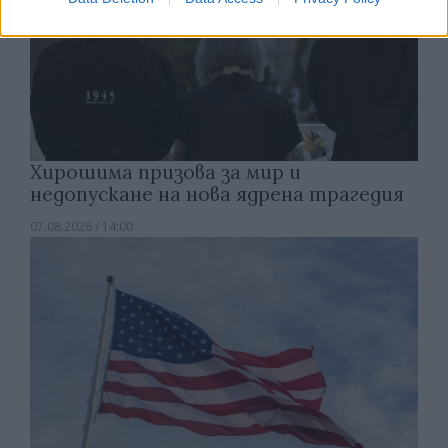
Хирошима призова за мир и
недопускане на нова ядрена трагедия
07.08.2026 / 14:00