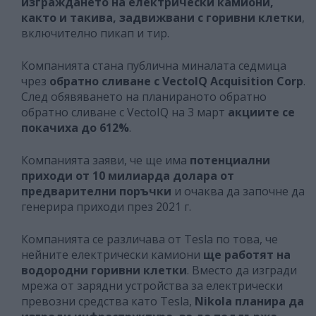
изграждането на електрически камиони,
както и такива, задвижвани с горивни клетки
,
включително пикап и тир.
Компанията стана публична миналата седмица
чрез
обратно сливане с VectoIQ Acquisition Corp
.
След обявяването на планираното обратно
обратно сливане с VectoIQ на 3 март
акциите се
покачиха до 612%
.
Компанията заяви, че ще има
потенциални
приходи от 10 милиарда долара от
предварителни поръчки
и очаква да започне да
генерира приходи през 2021 г.
Компанията се различава от Tesla по това, че
нейните електрически камиони
ще работят на
водородни горивни клетки
. Вместо да изгради
мрежа от зарядни устройства за електрически
превозни средства като Tesla,
Nikola планира да