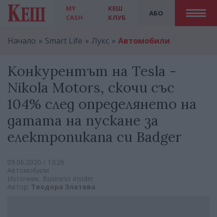
MY
КЕШ
АБО
CASH
КЛУБ
Начало
Smart Life
Лукс
Автомобили
Конкурентът на Tesla -
Nikola Motors, скочи със
104% след определянето на
датата на пускане за
електропикапа си Badger
09.06.2020 / 13:26
Автомобили
Източник: Business Insider
Автор:
Теодора Златева