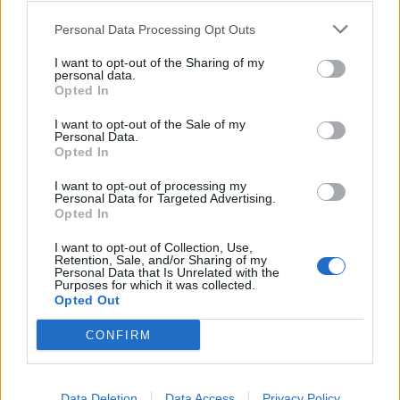
Personal Data Processing Opt Outs
I want to opt-out of the Sharing of my
personal data.
Opted In
I want to opt-out of the Sale of my
Personal Data.
Opted In
I want to opt-out of processing my
Personal Data for Targeted Advertising.
Франция ще забрани рекламните
Opted In
обаждания без съгласието на
абонатите от 11 август
I want to opt-out of Collection, Use,
Retention, Sale, and/or Sharing of my
Personal Data that Is Unrelated with the
07.08.2026 / 14:30
Purposes for which it was collected.
Opted Out
CONFIRM
Data Deletion
Data Access
Privacy Policy