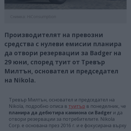
Снимка: HiConsumption
Производителят на превозни
средства с нулеви емисии планира
да отвори резервации за Badger на
29 юни, според туит от Тревър
Милтън, основател и председател
на Nikola.
Тревър Милтън, основател и председател на
Nikolа, подробно описа в
туитър
в понеделник, че
планира да дебютира камиона си Badger
и да
отвори резервации за потребителите. Nikola
Corp. е основана през 2016 г. и е фокусирана върху