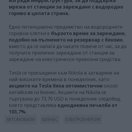
изгради инфраструктура, за да поддържа
мрежа от станции за зареждане с водородно
гориво в цялата страна.
Едно потенциално предимство на водородните
горивни клетки е
бързото време за зареждане,
подобно на пълненето на резервоар с бензин
,
вместо да се налага да чакате повече от час, за да
получите прилично зареждане от станция за
зареждане нa електрически превозни средства.
Tesla се присъедини към Nikola в затваряне на
най-високите времена в понеделник, като
акциите на Tesla бяха оптимистични
около
китайския си бизнес. Акциите на Nikola се
търгуваха до 73,70 USD в понеделник следобед,
което представлява
еднодневна печалба от
103,7%.
АВТОМОБИЛИ
БИЗНЕС
ЕЛЕКТРОЕНЕРГИЯ