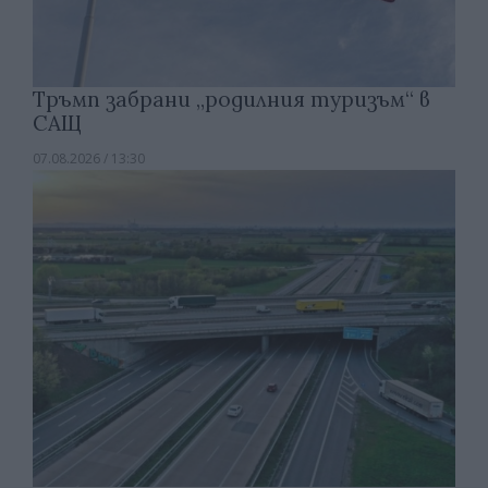
Тръмп забрани „родилния туризъм“ в
САЩ
07.08.2026 / 13:30