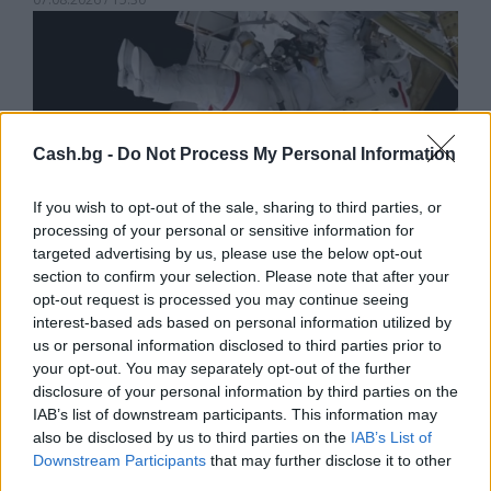
Cash.bg -
Do Not Process My Personal Information
If you wish to opt-out of the sale, sharing to third parties, or
processing of your personal or sensitive information for
targeted advertising by us, please use the below opt-out
section to confirm your selection. Please note that after your
opt-out request is processed you may continue seeing
interest-based ads based on personal information utilized by
Астронавти на NASA излязоха в
us or personal information disclosed to third parties prior to
открития космос
your opt-out. You may separately opt-out of the further
disclosure of your personal information by third parties on the
07.08.2026 / 15:00
IAB’s list of downstream participants. This information may
also be disclosed by us to third parties on the
IAB’s List of
Downstream Participants
that may further disclose it to other
third parties.