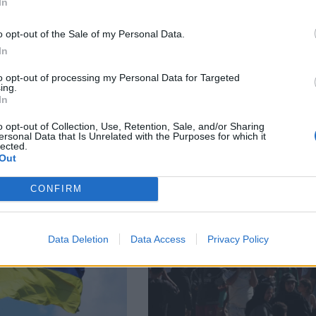
In
facebook
А
ВЪВ
o opt-out of the Sale of my Personal Data.
In
to opt-out of processing my Personal Data for Targeted
ing.
тия в:
In
o opt-out of Collection, Use, Retention, Sale, and/or Sharing
ersonal Data that Is Unrelated with the Purposes for which it
lected.
Out
CONFIRM
Data Deletion
Data Access
Privacy Policy