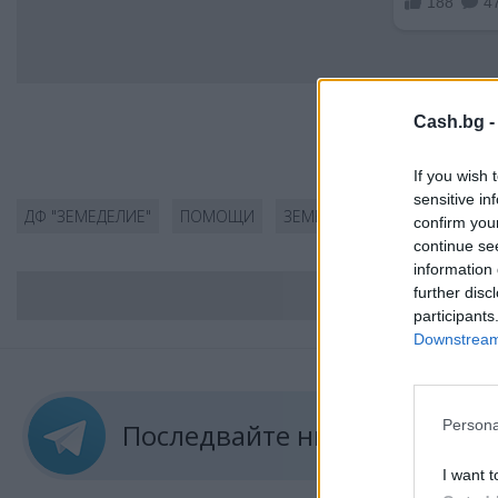
Cash.bg 
If you wish 
sensitive in
ДФ "ЗЕМЕДЕЛИЕ"
ПОМОЩИ
ЗЕМЕДЕЛИЕ
КАМПАНИЯ
confirm you
continue se
information 
further disc
ВС
participants
Downstream 
Persona
Последвайте ни в
ТЕЛЕГРА
I want t