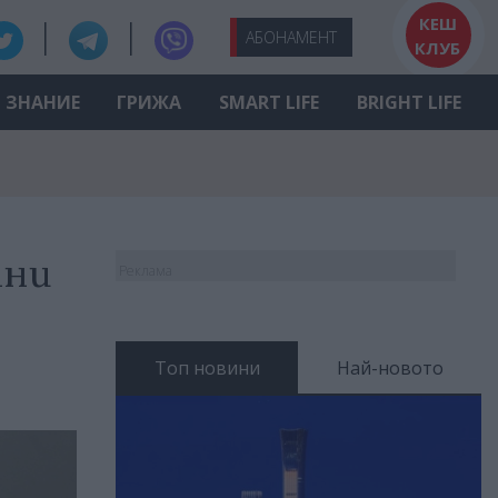
КЕШ
АБО
НАМЕНТ
КЛУБ
ЗНАНИЕ
ГРИЖА
SMART LIFE
BRIGHT LIFE
тни
Реклама
Топ новини
Най-новото