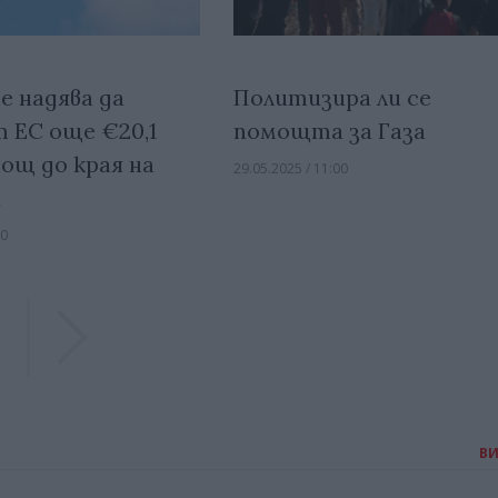
е надява да
Политизира ли се
т ЕС още €20,1
помощта за Газа
ощ до края на
29.05.2025 / 11:00
а
00
Previous
Previous
В