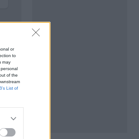
sonal or
ection to
ou may
 personal
out of the
 downstream
B’s List of
БЪР