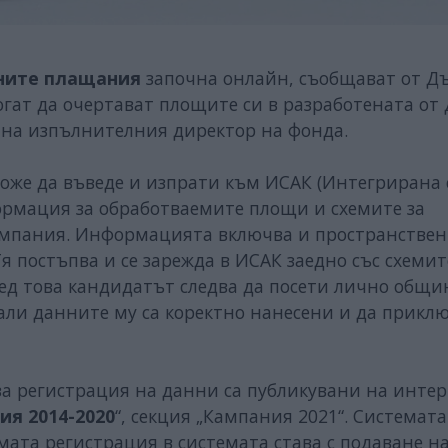
тните плащания
започна онлайн, съобщават от Д
огат да очертават площите си в разработената от
д на изпълнителния директор на фонда.
оже да въведе и изпрати към ИСАК (Интегрирана 
ормация за обработваемите площи и схемите за
кампания. Информацията включва и пространстве
я постъпва и се зарежда в ИСАК заедно със схемит
лед това кандидатът следва да посети лично общи
дали данните му са коректно нанесени и да прикл
 за регистрация на данни са публикувани на инте
я 2014-2020
“, секция „Кампания 2021“. Системата
мата регистрация в системата става с подаване на