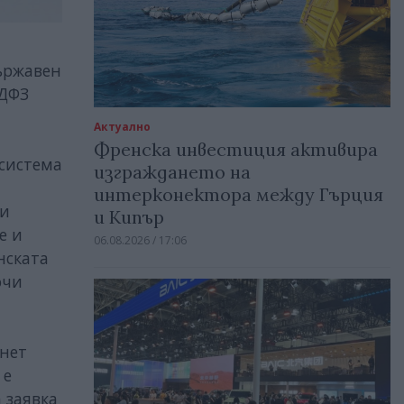
ържавен
 ДФЗ
Актуално
Френска инвестиция активира
система
изграждането на
интерконектора между Гърция
ни
и Кипър
е и
06.08.2026 / 17:06
нската
ючи
рнет
 е
 заявка