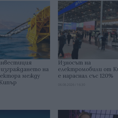
инвестиция
Износът на
 изграждането на
електромобили от 
ектора между
е нараснал със 120%
 Кипър
06.08.2026 / 16:30