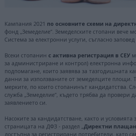
Кампания 2021
по основните схеми на дирек
фонд „Земеделие“. Земеделските стопани вече м
Система за електронни услуги, съгласно запове
Всеки стопанин
с активна регистрация в СЕУ
м
за администриране и контрол) електронна инф
подпомагане, които заявява за тазгодишната 
данни за използваните от земеделците площи. Т
мерките, по които стопанинът кандидатства. С
служба „Земеделие“, където трябва да провери 
заявлението си.
Насоките за кандидатстване, както и условията
страницата на ДФЗ - раздел „
Директни плащани
достъпна за регистрирани потребители, като са