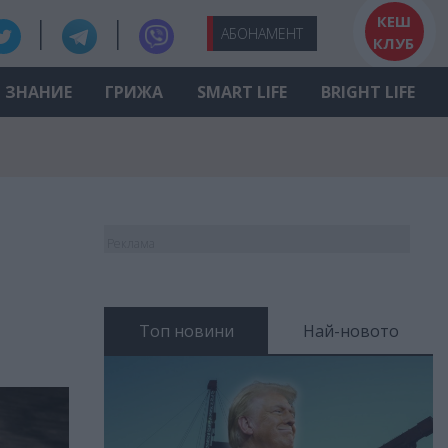
КЕШ
АБО
НАМЕНТ
КЛУБ
ЗНАНИЕ
ГРИЖА
SMART LIFE
BRIGHT LIFE
Реклама
Топ новини
Най-новото