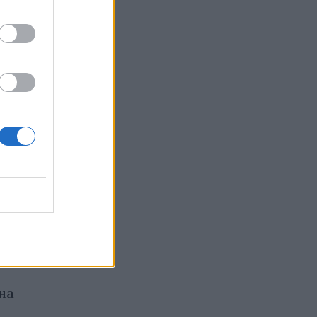
на
Иран опроверга
съобщенията за