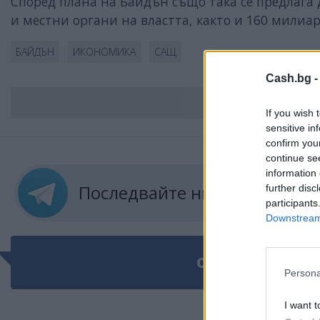
Според плана на Байдън също така се предлага
и местни органи на властта, както и 160 милиа
БАЙДЪН
ИКОНОМИКА
САЩ
Cash.bg 
ВС
If you wish 
sensitive in
confirm you
continue se
information 
Последвайте ни в
ТЕЛЕГРА
further disc
participants
Downstream 
ОЩЕ ПО ТЕМАТ
Persona
I want t