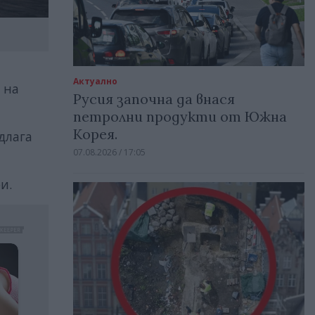
Актуално
а
на
Русия започна да внася
петролни продукти от Южна
Корея.
длага
07.08.2026 / 17:05
и.