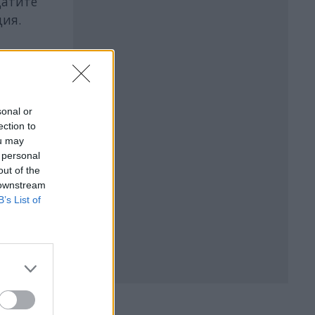
щатите
ция.
sonal or
ection to
ou may
 personal
out of the
БЪР
 downstream
B’s List of