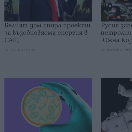
Белият дом спира проекти
Русия зап
за възобновяема енергия в
петролни
САЩ
Южна Кор
07.08.2026 / 18:00
07.08.2026 / 17:05