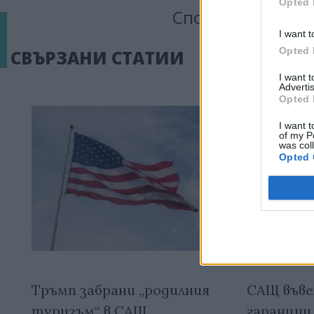
Opted 
Сподели тази ста
I want t
Opted 
СВЪРЗАНИ СТАТИИ
I want 
Advertis
Opted 
I want t
of my P
was col
Opted 
Тръмп забрани „родилния
САЩ въве
туризъм“ в САЩ
гаранции 