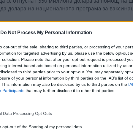
 да се отпуснат 350 милиона долара за помощ на 
рда долара на националната програма за ваксина
-
Do Not Process My Personal Information
ИЧКИ НОВИНИ »
to opt-out of the sale, sharing to third parties, or processing of your per
formation for targeted advertising by us, please use the below opt-out s
r selection. Please note that after your opt-out request is processed y
eing interest-based ads based on personal information utilized by us or
disclosed to third parties prior to your opt-out. You may separately opt-
М
Последвайте ни във
ВАЙ
losure of your personal information by third parties on the IAB’s list of
. This information may also be disclosed by us to third parties on the
IA
Participants
that may further disclose it to other third parties.
facebook
А
ВЪВ
l Data Processing Opt Outs
o opt-out of the Sharing of my personal data.