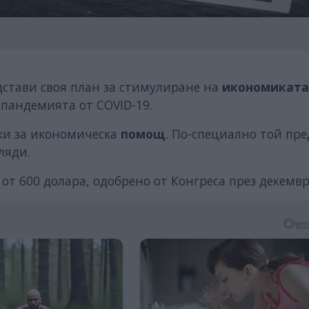
стави своя план за стимулиране на
икономикат
 пандемията от COVID-19.
ки за икономическа
помощ
. По-специално той пре
ляди.
т 600 долара, одобрено от Конгреса през декемвр