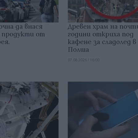
очна да внася
Древен храм на почт
 продукти от
години откриха под
ея.
кафене за сладолед в
Полша
07.08.2026 / 16:00