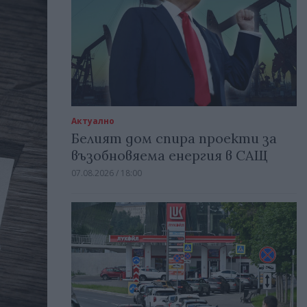
Актуално
Белият дом спира проекти за
възобновяема енергия в САЩ
07.08.2026 / 18:00