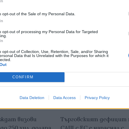
In
тия в:
o opt-out of the Sale of my Personal Data.
In
to opt-out of processing my Personal Data for Targeted
ing.
In
o opt-out of Collection, Use, Retention, Sale, and/or Sharing
ersonal Data that Is Unrelated with the Purposes for which it
lected.
Out
CONFIRM
Data Deletion
Data Access
Privacy Policy
ждат визови
Търговският дефицит 
до 250 хил. долара
САЩ с ЕС е нараснал с