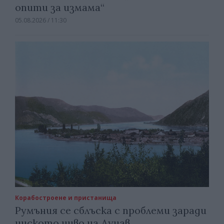
опити за измама“
05.08.2026 / 11:30
Корабостроене и пристанища
Румъния се сблъска с проблеми заради
ниското ниво на Дунав