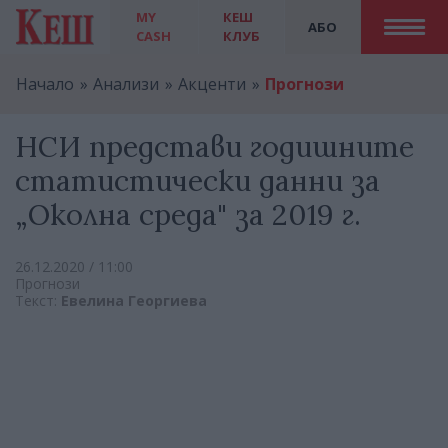
MY
КЕШ
АБО
CASH
КЛУБ
Начало
Анализи
Акценти
Прогнози
НСИ представи годишните
статистически данни за
„Околна среда" за 2019 г.
26.12.2020 / 11:00
Прогнози
Текст:
Евелина Георгиева