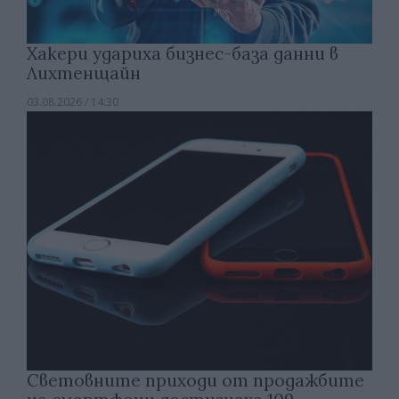
Хакери удариха бизнес-база данни в
Лихтенщайн
03.08.2026 / 14:30
Световните приходи от продажбите