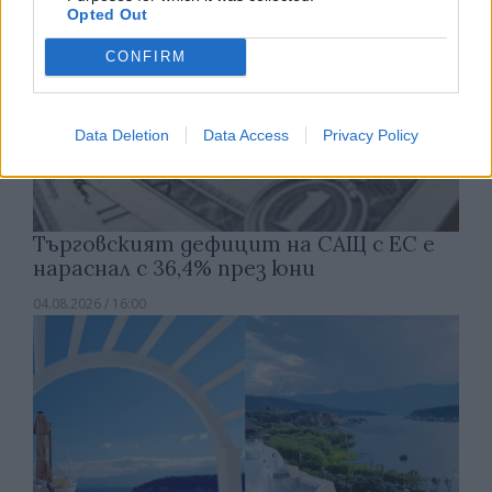
Opted Out
CONFIRM
Data Deletion
Data Access
Privacy Policy
Търговският дефицит на САЩ с ЕС е
нараснал с 36,4% през юни
04.08.2026 / 16:00