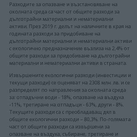
Разходите за опазване и възстановяване на
околната среда са част от общите разходи за
дълготрайни материални и нематериални
активи. През 2019 г. делът на наличните в края на
годината разходи за придобиване на
дълготрайни материални и нематериални активи
с екологично предназначение възлиза на 2,4% от
общите разходи за придобиване на дълготрайни
материални и нематериални активи в страната.
Извършените екологични разходи (инвестиции и
текущи разходи) се оценяват на 2308 млн. лв. и се
разпределят по направления за околната среда
за: отпадъчни води - 18%, опазване на въздуха
-11%, третиране на отпадъци - 63%, други - 8%.
Текущите разходи са с преобладаващ дял в
общите екологични разходи – 80,3%. По-голямата
част от общите разходи са извършени за
опазване на въздуха, събиране, третиране и