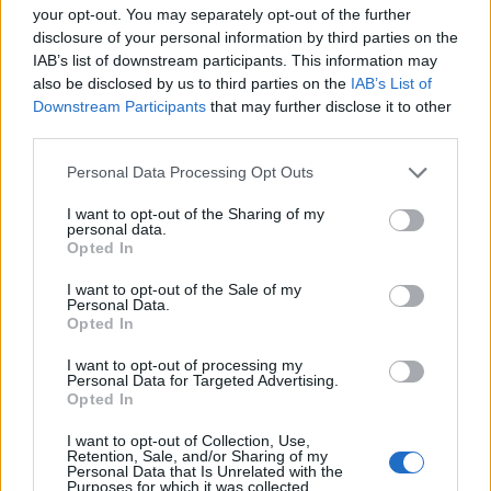
your opt-out. You may separately opt-out of the further
disclosure of your personal information by third parties on the
IAB’s list of downstream participants. This information may
also be disclosed by us to third parties on the
IAB’s List of
Downstream Participants
that may further disclose it to other
third parties.
Personal Data Processing Opt Outs
I want to opt-out of the Sharing of my
personal data.
Opted In
I want to opt-out of the Sale of my
Personal Data.
Opted In
Румъния се сблъска с проблеми заради
ниското ниво на Дунав
I want to opt-out of processing my
Personal Data for Targeted Advertising.
04.08.2026 / 16:30
Opted In
I want to opt-out of Collection, Use,
Retention, Sale, and/or Sharing of my
Personal Data that Is Unrelated with the
Purposes for which it was collected.