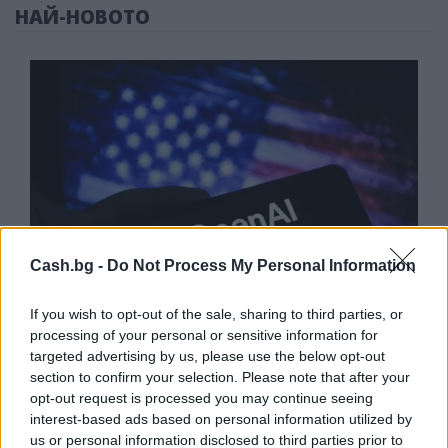
НАЙ-НОВОТО
Cash.bg -
Do Not Process My Personal Information
If you wish to opt-out of the sale, sharing to third parties, or
processing of your personal or sensitive information for
targeted advertising by us, please use the below opt-out
Експерти: Изкуственият интелект
section to confirm your selection. Please note that after your
постига нови нива на „автономност и
opt-out request is processed you may continue seeing
опити за измама“
interest-based ads based on personal information utilized by
05.08.2026 / 11:30
us or personal information disclosed to third parties prior to