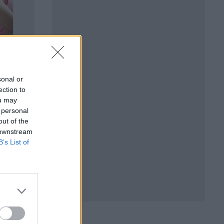
sonal or
ection to
ou may
 personal
out of the
 downstream
B’s List of
. е
1 216