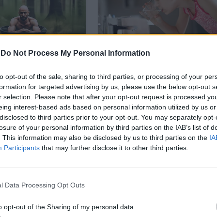
-
Do Not Process My Personal Information
to opt-out of the sale, sharing to third parties, or processing of your per
formation for targeted advertising by us, please use the below opt-out s
r selection. Please note that after your opt-out request is processed y
eing interest-based ads based on personal information utilized by us or
disclosed to third parties prior to your opt-out. You may separately opt-
losure of your personal information by third parties on the IAB’s list of
. This information may also be disclosed by us to third parties on the
IA
Participants
that may further disclose it to other third parties.
l Data Processing Opt Outs
ретенции към края на трето тримесечие на 2020 г
o opt-out of the Sharing of my personal data.