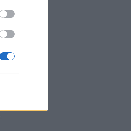
обили с
ална
ето
5 тона и