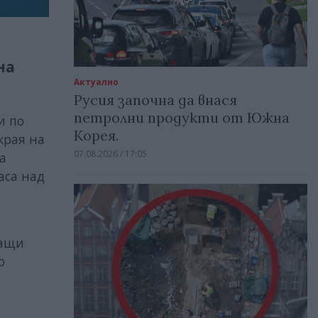
на
Актуално
Русия започна да внася
петролни продукти от Южна
и по
Корея.
края на
07.08.2026 / 17:05
а
аса над
жащи
о