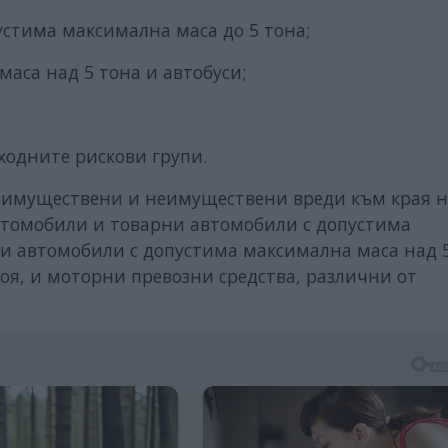
устима максимална маса до 5 тона;
аса над 5 тона и автобуси;
ходните рискови групи.
 имуществени и неимуществени вреди към края н
автомобили и товарни автомобили с допустима
рни автомобили с допустима максимална маса над 
броя, и моторни превозни средства, различни от