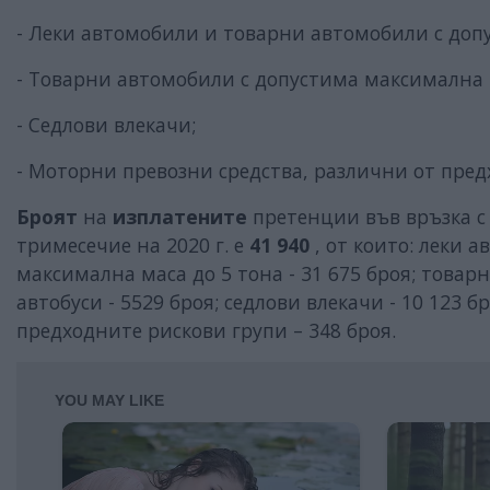
- Леки автомобили и товарни автомобили с доп
- Товарни автомобили с допустима максимална м
- Седлови влекачи;
- Моторни превозни средства, различни от пред
Броят
на
изплатените
претенции във връзка с
тримесечие на 2020 г. е
41 940
, от които: леки 
максимална маса до 5 тона - 31 675 броя; това
автобуси - 5529 броя; седлови влекачи - 10 123 
предходните рискови групи – 348 броя.