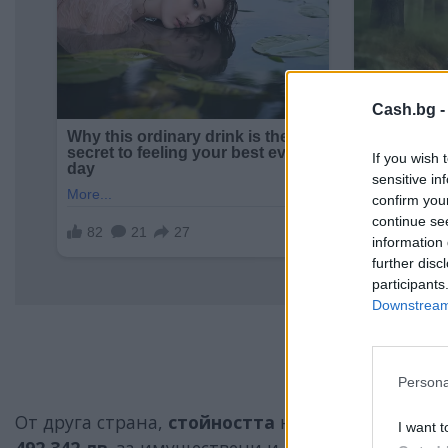
Cash.bg 
If you wish 
sensitive in
confirm you
continue se
information 
further disc
participants
Downstream 
Persona
От друга страна,
стойността
на
предявените
п
I want t