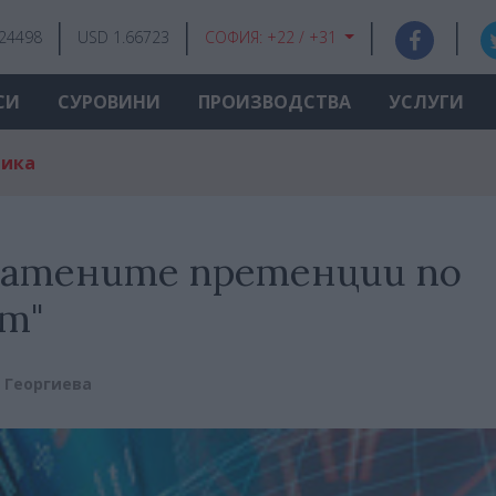
.24498
USD 1.66723
СОФИЯ:
+22 / +31
СИ
СУРОВИНИ
ПРОИЗВОДСТВА
УСЛУГИ
мика
зплатените претенции по
ст"
 Георгиева