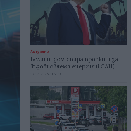
Актуално
Белият дом спира проекти за
възобновяема енергия в САЩ
07.08.2026 / 18:00