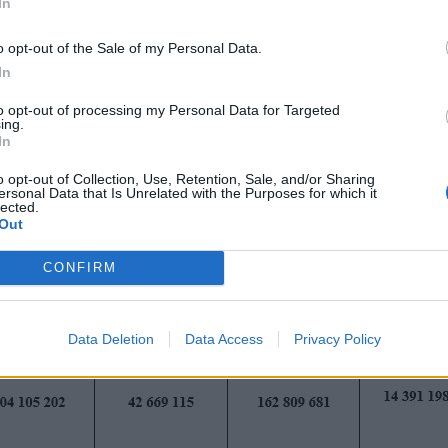
еди, от които: леки автомобили и товарни автом
In
 365 лв.; товарни автомобили с допустима максим
o opt-out of the Sale of my Personal Data.
лови влекачи - 215 883 160 лв., и моторни превозни
In
 - 37 672 372 лв.
to opt-out of processing my Personal Data for Targeted
ществени и неимуществени вреди към края на тр
ing.
In
втомобили и товарни автомобили с допустима
рни автомобили с допустима максимална маса над 
o opt-out of Collection, Use, Retention, Sale, and/or Sharing
ersonal Data that Is Unrelated with the Purposes for which it
роя, и моторни превозни средства, различни от
lected.
Out
CONFIRM
Data Deletion
Data Access
Privacy Policy