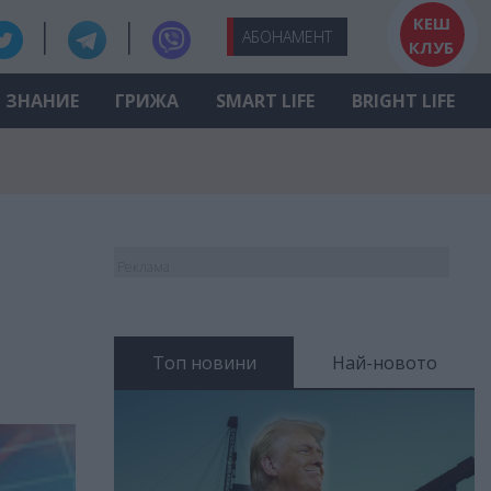
КЕШ
АБО
НАМЕНТ
КЛУБ
ЗНАНИЕ
ГРИЖА
SMART LIFE
BRIGHT LIFE
Реклама
Топ новини
Най-новото