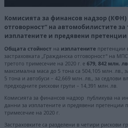
Комисията за финансов надзор (КФН)
отговорност“ на автомобилистите за 
изплатените и предявени претенции по
Общата стойност
на
изплатените
претенции в
застраховката „Гражданска отговорност" на МП
третото тримесечие на 2020 г. е
679, 842 млн. лв
максимална маса до 5 тона са 504,105 млн. лв.
5 тона и автобуси – 42,669 млн. лв,, за седлови в
предходните рискови групи – 14,391 млн. лв.
Комисията за финансов надзор публикува на и
данни за изплатените и предявени претенции по
тримесечие на 2020 г.
Застраховките са разделени в четири рискови г