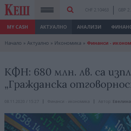
CHF 2.10463
GBP 2
MY
CASH
АКТУАЛНО
АНАЛИЗИ
ФИНАН
Начало
Актуално
Икономика
Финанси - иконо
КФН: 680 млн. лв. са и
„Гражданска отговорно
08.11.2020 / 15:27
Финанси - икономика
Автор:
Евелина