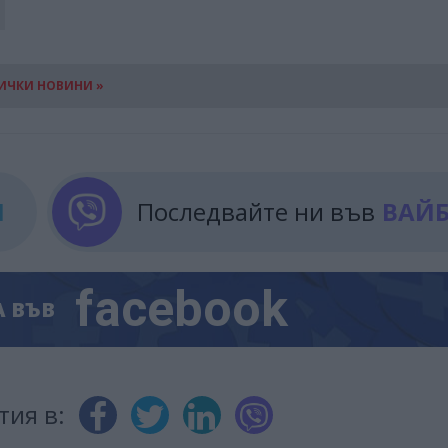
ИЧКИ НОВИНИ »
М
Последвайте ни във
ВАЙ
facebook
А
ВЪВ
тия в: