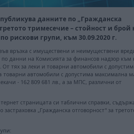
 публикува данните по „Гражданска
третото тримесечие – стойност и брой 
 рискови групи, към 30.09.2020 г.
ъв връзка с имуществени и неимуществени вред
С по данни на Комисията за финансов надзор към 
. От тях за леки и товарни автомобили с допустим
, за товарни автомобили с допустима максимална м
лекачи - 162 809 681 лв., а за МПС, различни от
нтернет страницата си таблични справки, съдър
 застраховка „Гражданска отговорност" за третот
рупи: