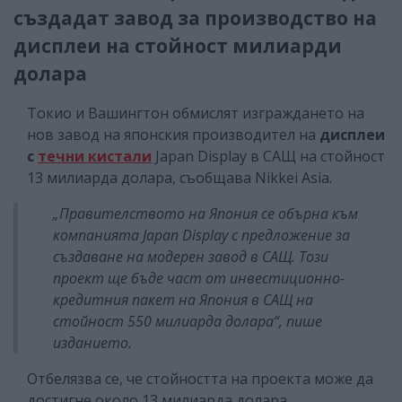
създадат завод за производство на
дисплеи на стойност милиарди
долара
Токио и Вашингтон обмислят изграждането на
нов завод на японския производител на
дисплеи
с
течни кистали
Japan Display в САЩ на стойност
13 милиарда долара, съобщава Nikkei Asia.
„Правителството на Япония се обърна към
компанията Japan Display с предложение за
създаване на модерен завод в САЩ. Този
проект ще бъде част от инвестиционно-
кредитния пакет на Япония в САЩ на
стойност 550 милиарда долара“, пише
изданието.
Отбелязва се, че стойността на проекта може да
достигне около 13 милиарда долара.