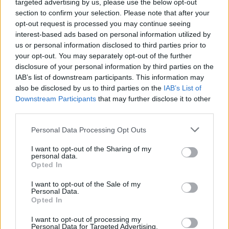
targeted advertising by us, please use the below opt-out
section to confirm your selection. Please note that after your
opt-out request is processed you may continue seeing
interest-based ads based on personal information utilized by
us or personal information disclosed to third parties prior to
your opt-out. You may separately opt-out of the further
disclosure of your personal information by third parties on the
IAB’s list of downstream participants. This information may
also be disclosed by us to third parties on the
IAB’s List of
Франция ще забрани рекламните
Downstream Participants
that may further disclose it to other
обаждания без съгласието на
third parties.
абонатите от 11 август
Personal Data Processing Opt Outs
07.08.2026 / 14:30
I want to opt-out of the Sharing of my
personal data.
Opted In
I want to opt-out of the Sale of my
Personal Data.
Opted In
I want to opt-out of processing my
Personal Data for Targeted Advertising.