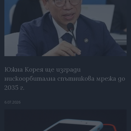
Южна Корея ще изгради
нискоорбитална спътникова мрежа до
2035 г.
6.07.2026