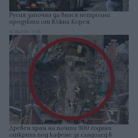
Русия започна да внася петролни
продукти от Южна Корея.
07.08.2026 / 17:05
Древен храм на почти 900 години
откриха под кафене за сладолед в