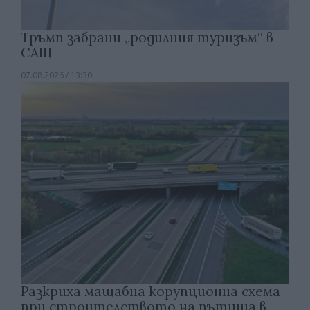
Тръмп забрани „родилния туризъм“ в
САЩ
07.08.2026 / 13:30
Разкриха мащабна корупционна схема
при строителството на пътища в