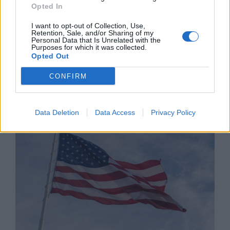
Opted In
I want to opt-out of Collection, Use,
Retention, Sale, and/or Sharing of my
Personal Data that Is Unrelated with the
Purposes for which it was collected.
Opted Out
Хирошима призова за мир и
CONFIRM
недопускане на нова ядрена трагедия
07.08.2026 / 14:00
Data Deletion
Data Access
Privacy Policy