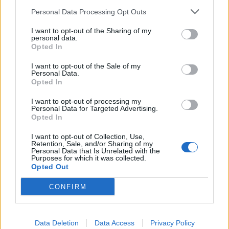
Personal Data Processing Opt Outs
I want to opt-out of the Sharing of my
personal data.
Opted In
I want to opt-out of the Sale of my
Personal Data.
Opted In
I want to opt-out of processing my
Personal Data for Targeted Advertising.
Астронавти на NASA излязоха в
Opted In
открития космос
I want to opt-out of Collection, Use,
Retention, Sale, and/or Sharing of my
07.08.2026 / 15:00
Personal Data that Is Unrelated with the
Purposes for which it was collected.
Opted Out
CONFIRM
Data Deletion
Data Access
Privacy Policy