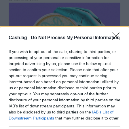
Cash.bg -
Do Not Process My Personal Information
If you wish to opt-out of the sale, sharing to third parties, or
processing of your personal or sensitive information for
targeted advertising by us, please use the below opt-out
section to confirm your selection. Please note that after your
opt-out request is processed you may continue seeing
interest-based ads based on personal information utilized by
us or personal information disclosed to third parties prior to
Изкуствен интелект за първи път
your opt-out. You may separately opt-out of the further
създаде нови жизнеспособни вируси
disclosure of your personal information by third parties on the
07.08.2026 / 15:30
IAB’s list of downstream participants. This information may
also be disclosed by us to third parties on the
IAB’s List of
Downstream Participants
that may further disclose it to other
third parties.