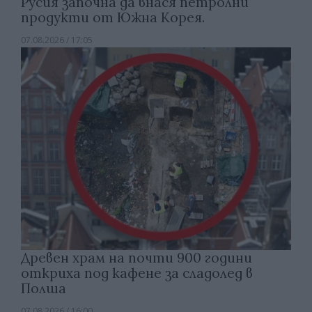
Русия започна да внася петролни
продукти от Южна Корея.
07.08.2026 / 17:05
Древен храм на почти 900 години
откриха под кафене за сладолед в
Полша
07.08.2026 / 16:00