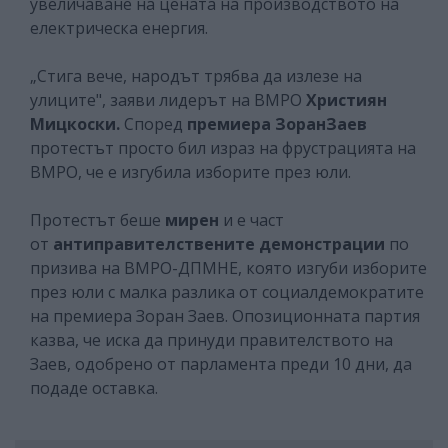
увеличаване на цената на производството на
електрическа енергия.
„Стига вече, народът трябва да излезе на
улиците", заяви лидерът на ВМРО
Християн
Мицкоски.
Според
премиера ЗоранЗаев
протестът просто бил израз на фрустрацията на
ВМРО, че е изгубила изборите през юли.
Протестът беше
мирен
и е част
от
антиправителствените демонстрации
по
призива на ВМРО-ДПМНЕ, която изгуби изборите
през юли с малка разлика от социалдемократите
на премиера Зоран Заев. Опозиционната партия
казва, че иска да принуди правителството на
Заев, одобрено от парламента преди 10 дни, да
подаде оставка.