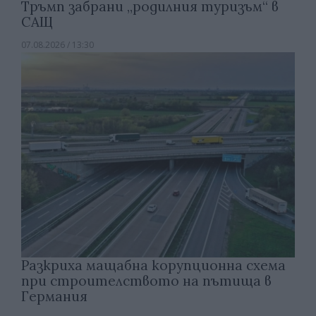
Тръмп забрани „родилния туризъм“ в
САЩ
07.08.2026 / 13:30
Разкриха мащабна корупционна схема
при строителството на пътища в
Германия