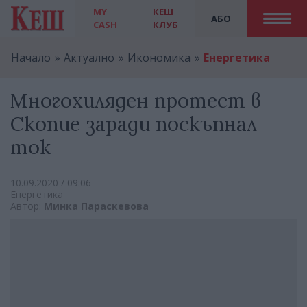
MY
КЕШ
АБО
CASH
КЛУБ
Начало
Актуално
Икономика
Енергетика
Многохиляден протест в
Скопие заради поскъпнал
ток
10.09.2020 / 09:06
Енергетика
Автор:
Минка Параскевова