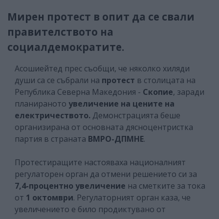
Мирен протест в опит да се свали
правителството на
социалдемократите.
Асошиейтед прес съобщи, че няколко хиляди
души са се събрали на
протест
в столицата на
Република Северна Македония -
Скопие
, заради
планираното
увеличение на цените на
електричеството.
Демонстрацията беше
организирана от основната дясноцентристка
партия в страната
ВМРО-ДПМНЕ
.
Протестиращите настояваха националният
регулаторен орган да отмени решението си за
7,4-процентно увеличение
на сметките за тока
от
1 октомври
. Регулаторният орган каза, че
увеличението е било продиктувано от