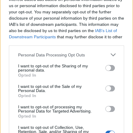
us or personal information disclosed to third parties prior to
your opt-out. You may separately opt-out of the further
disclosure of your personal information by third parties on the
IAB’s list of downstream participants. This information may
also be disclosed by us to third parties on the
IAB’s List of
Downstream Participants
that may further disclose it to other
third parties.
Personal Data Processing Opt Outs
I want to opt-out of the Sharing of my
personal data.
Изкуствен интелект за първи път
Opted In
създаде нови жизнеспособни вируси
I want to opt-out of the Sale of my
07.08.2026 / 15:30
Personal Data.
Opted In
I want to opt-out of processing my
Personal Data for Targeted Advertising.
Opted In
I want to opt-out of Collection, Use,
Retention, Sale, and/or Sharing of my