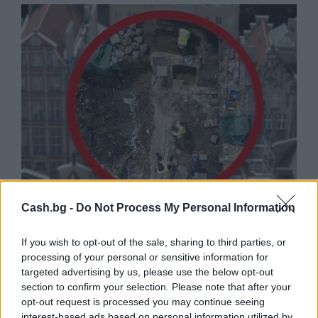
Cash.bg -
Do Not Process My Personal Information
Древен храм на почти 900 години
откриха под кафене за сладолед в
If you wish to opt-out of the sale, sharing to third parties, or
Полша
processing of your personal or sensitive information for
targeted advertising by us, please use the below opt-out
07.08.2026 / 16:00
section to confirm your selection. Please note that after your
opt-out request is processed you may continue seeing
interest-based ads based on personal information utilized by