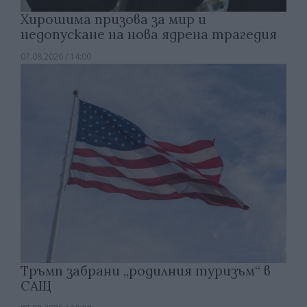
Хирошима призова за мир и
недопускане на нова ядрена трагедия
07.08.2026 / 14:00
Тръмп забрани „родилния туризъм“ в
САЩ