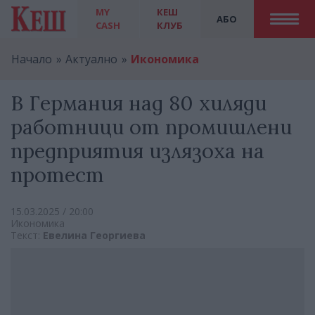
MY
КЕШ
АБО
CASH
КЛУБ
Начало
Актуално
Икономика
В Германия над 80 хиляди
работници от промишлени
предприятия излязоха на
протест
15.03.2025 / 20:00
Икономика
Текст:
Евелина Георгиева