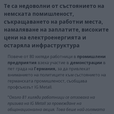
Те са недоволни от състоянието на
немската помишленост,
съкращаването на работни места,
намаляване на заплатите, високите
цени на електроенергията и
остаряла инфраструктура
Повече от 80 хиляди работници в
промишлени
предприятия
взеха участие в
демонстрации
в
пет града на
Германия,
за да привлекат
вниманието на политиците към състоянието на
германската промишленост, съобщава
профсъюзът IG Metall.
"
Около 81 хиляди работници се отзоваха на
призива на IG Metall за провеждане на
общонационална акция. Това беше най-голямата