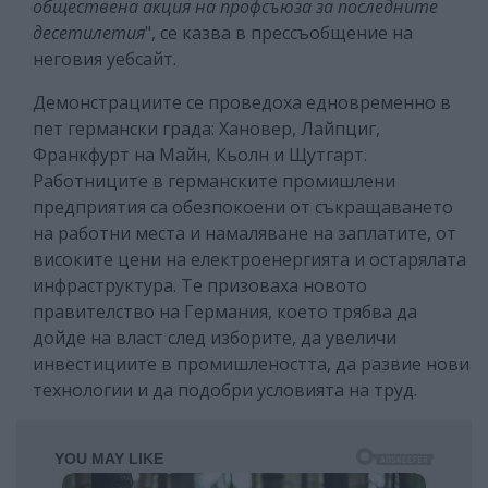
обществена акция на профсъюза за последните
десетилетия
", се казва в прессъобщение на
неговия уебсайт.
Демонстрациите се проведоха едновременно в
пет германски града: Хановер, Лайпциг,
Франкфурт на Майн, Кьолн и Щутгарт.
Работниците в германските промишлени
предприятия са обезпокоени от съкращаването
на работни места и намаляване на заплатите, от
високите цени на електроенергията и остарялата
инфраструктура. Те призоваха новото
правителство на Германия, което трябва да
дойде на власт след изборите, да увеличи
инвестициите в промишлеността, да развие нови
технологии и да подобри условията на труд.