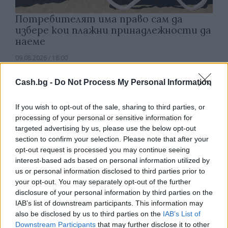
Потребителят има право сам да
избере кои плажни принадлежности да
наеме
09.08.2026 / 18:00
Cash.bg -
Do Not Process My Personal Information
If you wish to opt-out of the sale, sharing to third parties, or
processing of your personal or sensitive information for
targeted advertising by us, please use the below opt-out
section to confirm your selection. Please note that after your
opt-out request is processed you may continue seeing
interest-based ads based on personal information utilized by
us or personal information disclosed to third parties prior to
your opt-out. You may separately opt-out of the further
disclosure of your personal information by third parties on the
IAB’s list of downstream participants. This information may
also be disclosed by us to third parties on the
IAB’s List of
Природен газ от Кипър ще потече към
Downstream Participants
that may further disclose it to other
Европа през 2028 година