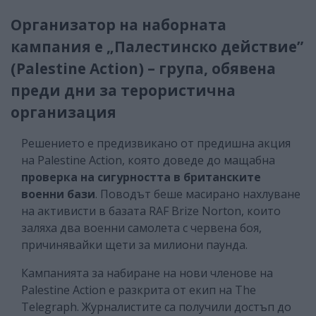
Организатор на наборната
кампания е „Палестинско действие”
(Palestine Action) – група, обявена
преди дни за терористична
организация
Решението е предизвикано от предишна акция
на Palestine Action, която доведе до мащабна
проверка на сигурността в британските
военни бази
. Поводът беше масирано нахлуване
на активисти в базата RAF Brize Norton, които
заляха два военни самолета с червена боя,
причинявайки щети за милиони паунда.
Кампанията за набиране на нови членове на
Palestine Action е разкрита от екип на The
Telegraph. Журналистите са получили достъп до