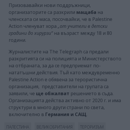
Призовавайки нови поддръжници,
организаторите са разкрили
мащаба
на
членската си маса, посочвайки, че в Palestine
Action членуват хора
„от учители в детски
градини до хирурзи“
на възраст между 18 и 80
години.
Журналистите на The Telegraph са предали
разкритията си на полицията и Министерството
на отбраната, за да се предприемат по-
нататъшни действия. Тъй като междувременно
Palestine Action е обявена за терористична
организация, представители на групата са
заявили, че
ще обжалват
решението в съда.
Организацията действа активно от 2020 г. и има
структури в много други страни по света,
включително в
Германия и САЩ
.
ПАЛЕСТИНА
ВЕЛИКОБРИТАНИЯ
ТЕРОРИЗЪМ