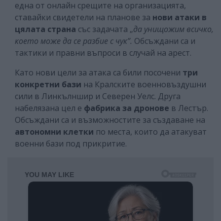
една от онлайн срещите на организацията,
ставайки свидетели на планове за
нови атаки в
цялата страна
със задачата „
да унищожим всичко,
което може да се разбие с чук”.
Обсъждани са и
тактики и правни въпроси в случай на арест.
Като нови цели за атака са били посочени
три
конкретни бази
на Кралските военновъздушни
сили в Линкълншир и Северен Уелс. Друга
набелязана цел е
фабрика за дронове
в Лестър.
Обсъждани са и възможностите за създаване на
автономни клетки
по места, които да атакуват
военни бази под прикритие.