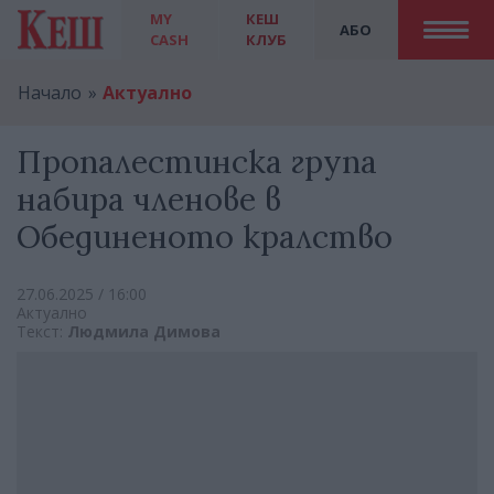
MY
КЕШ
АБО
CASH
КЛУБ
Начало
Актуално
Пропалестинска група
набира членове в
Обединеното кралство
27.06.2025 / 16:00
Актуално
Текст:
Людмила Димова