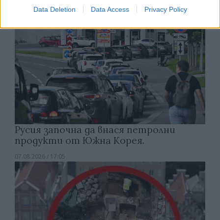
Data Deletion
Data Access
Privacy Policy
Русия започна да внася петролни
продукти от Южна Корея.
07.08.2026 / 17:05