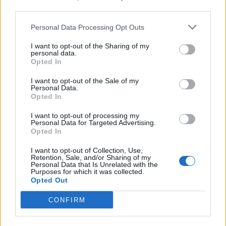
third parties.
09.08.2026 / 17:30
Personal Data Processing Opt Outs
I want to opt-out of the Sharing of my
personal data.
Opted In
I want to opt-out of the Sale of my
Personal Data.
Opted In
I want to opt-out of processing my
Personal Data for Targeted Advertising.
Opted In
I want to opt-out of Collection, Use,
Retention, Sale, and/or Sharing of my
Personal Data that Is Unrelated with the
Purposes for which it was collected.
Белият дом спира проекти за
Opted Out
възобновяема енергия в САЩ
CONFIRM
07.08.2026 / 18:00