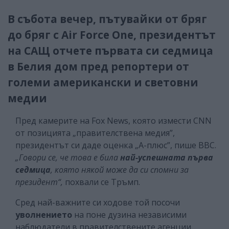
В събота вечер, пътувайки от бряг
до бряг с Air Force One, президентът
на САЩ отчете първата си седмица
в Белия дом пред репортери от
големи американски и световни
медии
Пред камерите на Fox News, която измести CNN
от позицията „правителствена медия”,
президентът си даде оценка „А-плюс”, пише ВВС.
„Говори се, че това е била
най-успешната първа
седмица
, която някой може да си спомни за
президент“,
похвали се Тръмп.
Сред най-важните си ходове той посочи
уволнението
на поне дузина независими
наблюдатели в правителствените агенции,