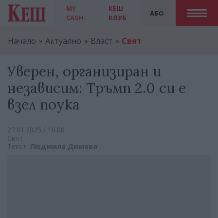
MY
КЕШ
АБО
CASH
КЛУБ
Начало
Актуално
Власт
Свят
Уверен, организиран и
независим: Тръмп 2.0 си е
взел поука
27.01.2025 / 10:00
Свят
Текст:
Людмила Димова