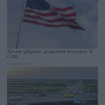
Тръмп забрани „родилния туризъм“ в
САЩ
07.08.2026 / 13:30