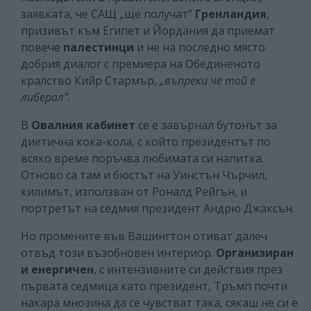
заявката, че САЩ „ще получат”
Гренландия
,
призивът към Египет и Йордания да приемат
повече
палестинци
и не на последно място
добрия диалог с премиера на Обединеното
кралство Кийр Стармър,
„въпреки че той е
либерал".
В
Овалния кабинет
се е завърнал бутонът за
диетична кока-кола, с който президентът по
всяко време поръчва любимата си напитка.
Отново са там и бюстът на Уинстън Чърчил,
килимът, използван от Роналд Рейгън, и
портретът на седмия президент Андрю Джаксън.
Но промените във Вашингтон отиват далеч
отвъд този възобновен интериор.
Организиран
и енергичен
, с интензивните си действия през
първата седмица като президент, Тръмп почти
накара мнозина да се чувстват така, сякаш не си е