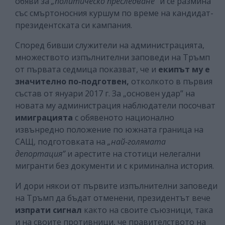
обяви за
„политическо преследване”
и се размина
със смъртоносния куршум по време на кандидат-
президентската си кампания.
Според бивши служители на администрацията,
множеството изпълнителни заповеди на Тръмп
от първата седмица показват, че и
екипът му е
значително по-подготвен,
отколкото в първия
състав от януари 2017 г. За „основен удар” на
новата му администрация наблюдатели посочват
имиграцията
с обявеното национално
извънредно положение по южната граница на
САЩ, подготовката на
„най-голямата
депортация”
и арестите на стотици нелегални
мигранти без документи и с криминална история.
И дори някои от първите изпълнителни заповеди
на Тръмп да бъдат отменени, президентът вече
изпрати сигнал
както на своите съюзници, така
и на своите противници, че правителството на