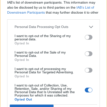
IAB’s list of downstream participants. This information may
also be disclosed by us to third parties on the
IAB’s List of
Downstream Participants
that may further disclose it to other
third parties.
Personal Data Processing Opt Outs
Древен храм на почти 900 години
I want to opt-out of the Sharing of my
откриха под кафене за сладолед в
personal data.
Полша
Opted In
07.08.2026 / 16:00
I want to opt-out of the Sale of my
Personal Data.
Opted In
I want to opt-out of processing my
Personal Data for Targeted Advertising.
Opted In
I want to opt-out of Collection, Use,
Retention, Sale, and/or Sharing of my
Personal Data that Is Unrelated with the
Purposes for which it was collected.
Opted Out