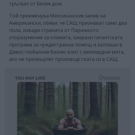
тръгвал от Белия дом.
Той преименува Мексиканския залив на
Американски, обяви, че САЩ признават само два
пола, извади страната от Парижкото
споразумение за климата, замрази гигантската
програма за чуждестранна помощ и заплаши в
Давос глобалния бизнес елит с милиардни мита,
ако не прехвърлят производствата си в САЩ.