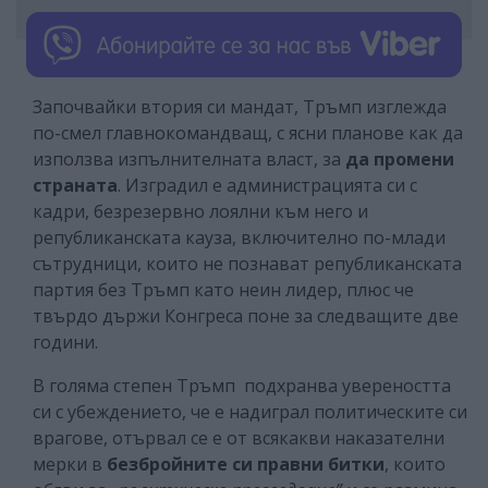
Започвайки втория си мандат, Тръмп изглежда
по-смел главнокомандващ, с ясни планове как да
използва изпълнителната власт, за
да промени
страната
. Изградил е администрацията си с
кадри, безрезервно лоялни към него и
републиканската кауза, включително по-млади
сътрудници, които не познават републиканската
партия без Тръмп като неин лидер, плюс че
твърдо държи Конгреса поне за следващите две
години.
В голяма степен Тръмп подхранва увереността
си с убеждението, че е надиграл политическите си
врагове, отървал се е от всякакви наказателни
мерки в
безбройните си правни битки
, които