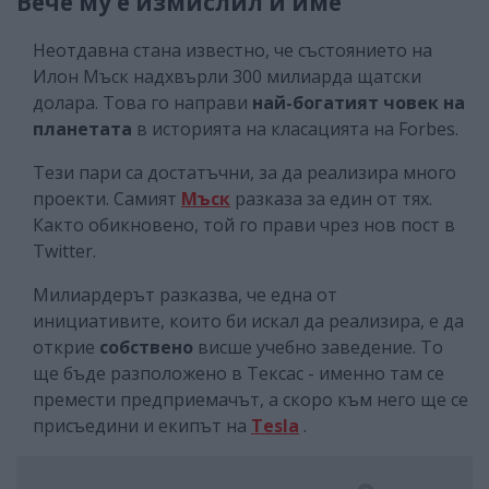
Вече му е измислил и име
Неотдавна стана известно, че състоянието на
Илон Мъск надхвърли 300 милиарда щатски
долара. Това го направи
най-богатият човек на
планетата
в историята на класацията на Forbes.
Тези пари са достатъчни, за да реализира много
проекти. Самият
Мъск
разказа за един от тях.
Както обикновено, той го прави чрез нов пост в
Twitter.
Милиардерът разказва, че една от
инициативите, които би искал да реализира, е да
открие
собствено
висше учебно заведение. То
ще бъде разположено в Тексас - именно там се
премести предприемачът, а скоро към него ще се
присъедини и екипът на
Tesla
.