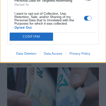
Personal Data for Targeted Advertising.
Opted In
I want to opt-out of Collection, Use,
Retention, Sale, and/or Sharing of my
Personal Data that Is Unrelated with the
Purposes for which it was collected.
Opted Out
CONFIRM
Изпълнителният директор на Revolut
може да стане най-богатият
Data Deletion
Data Access
Privacy Policy
европеец
06.08.2026 / 13:00