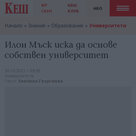
MY
КЕШ
АБО
CASH
КЛУБ
Начало
Знание
Образование
Университети
Илон Мъск иска да основе
собствен университет
30.10.2021 / 09:30
Университети
Текст:
Евелина Георгиева