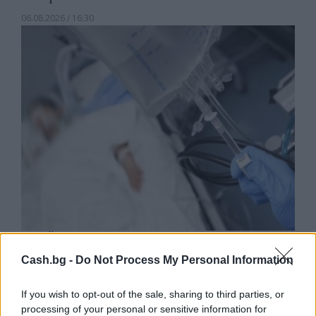
06.08.2026 / 16:30
Ню Йорк стана 14-ият щат на САЩ, в
който е разрешена евтаназията
Cash.bg -
Do Not Process My Personal Information
06.08.2026 / 16:00
If you wish to opt-out of the sale, sharing to third parties, or
processing of your personal or sensitive information for