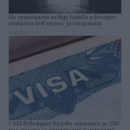
На границата между Литва и Беларус
откриха нов тунел за мигранти
06.08.2026 / 11:00
САЩ въвеждат визови гаранции до 250
хил. долара за определени кандидати