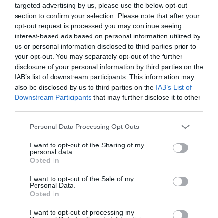
targeted advertising by us, please use the below opt-out
section to confirm your selection. Please note that after your
opt-out request is processed you may continue seeing
interest-based ads based on personal information utilized by
us or personal information disclosed to third parties prior to
your opt-out. You may separately opt-out of the further
disclosure of your personal information by third parties on the
IAB’s list of downstream participants. This information may
also be disclosed by us to third parties on the
IAB’s List of
Downstream Participants
that may further disclose it to other
third parties.
Спадането на Дунав принуди Румъния
Personal Data Processing Opt Outs
да възобнови работата на въглищна
електроцентрала
I want to opt-out of the Sharing of my
personal data.
Opted In
06.08.2026 / 15:30
I want to opt-out of the Sale of my
Personal Data.
Opted In
I want to opt-out of processing my