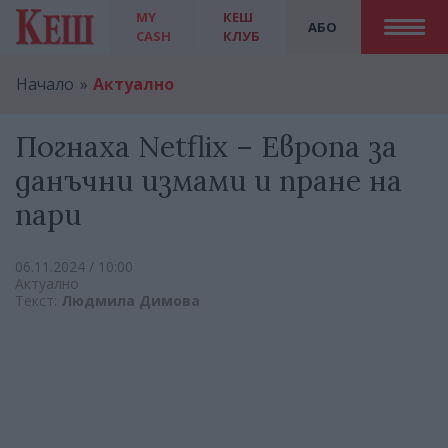
MY
КЕШ
АБО
CASH
КЛУБ
Начало
Актуално
Погнаха Netflix – Европа за
данъчни измами и пране на
пари
06.11.2024 / 10:00
Актуално
Текст:
Людмила Димова