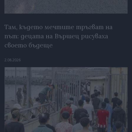
Там, където мечтите тръгват на
път: децата на Вършец рисуваха
своето бъдеще
2.08.2026