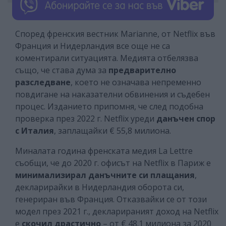
Според френския вестник Marianne, от Netflix във
Франция и Нидерландия все още не са
коментирали ситуацията. Медията отбелязва
също, че става дума за
предварително
разследване
, което не означава непременно
повдигане на наказателни обвинения и съдебен
процес. Изданието припомня, че след подобна
проверка през 2022 г. Netflix уреди
данъчен спор
с Италия
, заплащайки € 55,8 милиона.
Миналата година френската медия La Lettre
съобщи, че до 2020 г. офисът на Netflix в Париж е
минимализирал данъчните си плащания
,
декларирайки в Нидерландия оборота си,
генериран във Франция. Отказвайки се от този
модел през 2021 г., декларираният доход на Netflix
е
скочил драстично
– от € 48.1 милиона за 2020