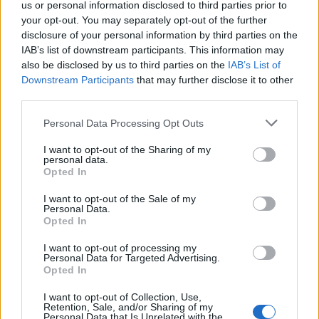
us or personal information disclosed to third parties prior to
your opt-out. You may separately opt-out of the further
disclosure of your personal information by third parties on the
IAB’s list of downstream participants. This information may
also be disclosed by us to third parties on the
IAB’s List of
Downstream Participants
that may further disclose it to other
third parties.
Спадането на Дунав принуди Румъния
да възобнови работата на въглищна
Personal Data Processing Opt Outs
електроцентрала
I want to opt-out of the Sharing of my
06.08.2026 / 15:30
personal data.
Opted In
I want to opt-out of the Sale of my
Personal Data.
Opted In
I want to opt-out of processing my
Personal Data for Targeted Advertising.
Opted In
I want to opt-out of Collection, Use,
Retention, Sale, and/or Sharing of my
Personal Data that Is Unrelated with the