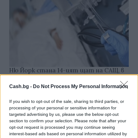
Ню Йорк стана 14-ият щат на САЩ, в
който е разрешена евтаназията
Cash.bg -
Do Not Process My Personal Information
06.08.2026 / 16:00
If you wish to opt-out of the sale, sharing to third parties, or
processing of your personal or sensitive information for
targeted advertising by us, please use the below opt-out
section to confirm your selection. Please note that after your
opt-out request is processed you may continue seeing
interest-based ads based on personal information utilized by