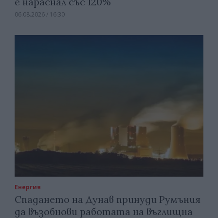
е нараснал със 120%
06.08.2026 / 16:30
Енергия
Спадането на Дунав принуди Румъния
да възобнови работата на въглищна