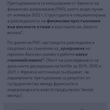
Претърсванията са инициирани от Звеното за
финансово разузнаване (PNF), което води случая
от ноември 2022 г. Структурата е специализирана
в разследването на
финансови престъпления
във
високите етажи
и кръговете на „белите
якички”.
По данни на PNF, настоящото разследване е
свързано със съмнения за
„
прикриване
на
сериозни данъчни измами и работа
извън
счетоводството“.
Обект на разследването са
данъчните декларации на Netflix за 2019, 2020 и
2021 г. Френски източници съобщават, че
паралелните претърсвания са резултат от
сътрудничество между френските и
нидерландските власти продължило
"много
месеци".