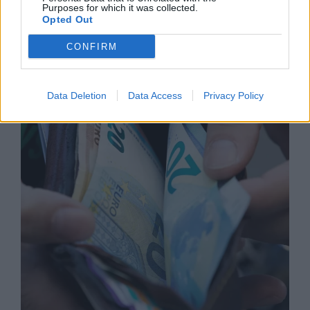
Purposes for which it was collected.
Opted Out
CONFIRM
Изпълнителният директор на Revolut
може да стане най-богатият
европеец
Data Deletion
Data Access
Privacy Policy
06.08.2026 / 13:00