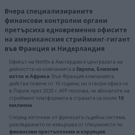
Вчера специализираните
финансови контролни органи
претърсиха едновременно офисите
на американския стрийминг-гигант
във Франция и Нидерландия
Офисът на Netflix в Амстердам е централата на
дейността на компанията в
Европа, Близкия
изток и Африка
. Във Франция компанията
действа повече от 10 години, но отвори офиса си
в Париж през 2020 г. AFP посочва, че абонатите на
стрийминг платформата в страната са около
10
милиона
.
Според източник от френската съдебна система,
разследването се извършва от специалисти по
финансови престъпления и корупция
.