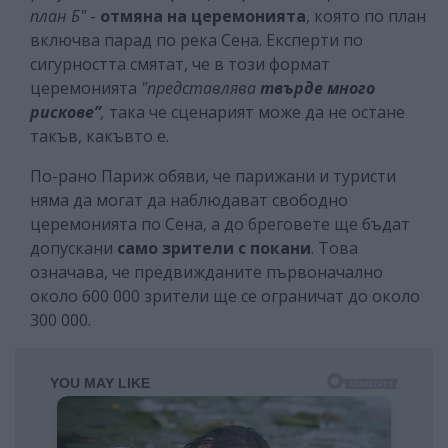
план Б"
-
отмяна на церемонията
, която по план
включва парад по река Сена. Експерти по
сигурността смятат, че в този формат
церемонията
"представлява
твърде много
рискове”
,
така че сценарият може да не остане
такъв, какъвто е.
По-рано Париж обяви, че парижани и туристи
няма да могат да наблюдават свободно
церемонията по Сена, а до бреговете ще бъдат
допускани
само зрители с покани
. Това
означава, че предвижданите първоначално
около 600 000 зрители ще се ограничат до около
300 000.