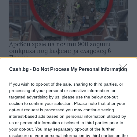
Древен храм на почти 900 години
откриха под кафене за сладолед в
Полша
07.08.2026 / 16:00
Cash.bg -
Do Not Process My Personal Information
If you wish to opt-out of the sale, sharing to third parties, or
processing of your personal or sensitive information for
targeted advertising by us, please use the below opt-out
section to confirm your selection. Please note that after your
opt-out request is processed you may continue seeing
interest-based ads based on personal information utilized by
us or personal information disclosed to third parties prior to
your opt-out. You may separately opt-out of the further
disclosure of your personal information by third parties on the