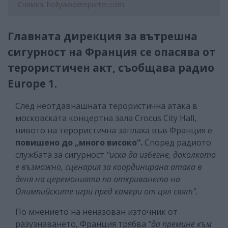
Снимка: hollywoodreporter.com
Главната дирекция за вътрешна
сигурност на Франция се опасява от
терористичен акт, съобщава радио
Europe 1.
След неотдавнашната терористична атака в
московската концертна зала Crocus City Hall,
нивото на терористична заплаха във Франция е
повишено до „много високо“.
Според радиото
службата за сигурност
"иска да избегне, доколкото
е възможно, сценария за координирана атака в
деня на церемонията по откриването на
Олимпийските игри пред камери от цял ​​свят".
По мнението на неназован източник от
разузнаването, Франция трябва
"да премине към