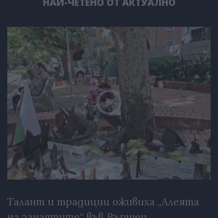
НАЙ-ЧЕТЕНО ОТ АКТУАЛНО
Талант и традиции оживиха „Алеята
на занаятите“ във Вършец