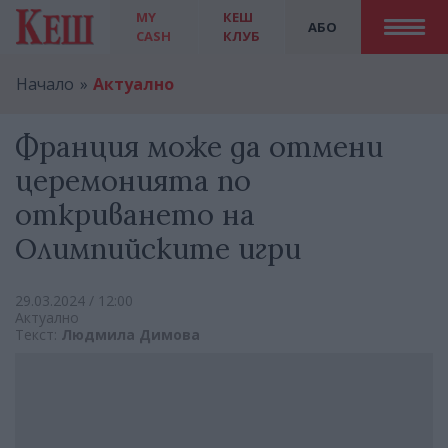
MY
КЕШ
АБО
CASH
КЛУБ
Начало
Актуално
Франция може да отмени
церемонията по
откриването на
Олимпийските игри
29.03.2024 / 12:00
Актуално
Текст:
Людмила Димова