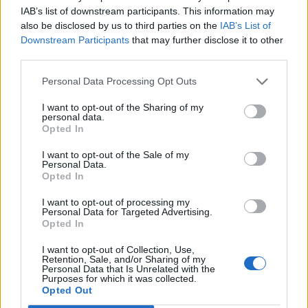
IAB’s list of downstream participants. This information may
also be disclosed by us to third parties on the
IAB’s List of
Downstream Participants
that may further disclose it to other
third parties.
Изкуствен интелект за първи път
създаде нови жизнеспособни вируси
Personal Data Processing Opt Outs
07.08.2026 / 15:30
I want to opt-out of the Sharing of my
personal data.
Opted In
I want to opt-out of the Sale of my
Personal Data.
Opted In
I want to opt-out of processing my
Personal Data for Targeted Advertising.
Opted In
I want to opt-out of Collection, Use,
Retention, Sale, and/or Sharing of my
Personal Data that Is Unrelated with the
Purposes for which it was collected.
Opted Out