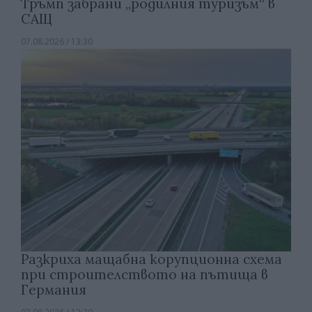
Тръмп забрани „родилния туризъм“ в
САЩ
07.08.2026 / 13:30
Разкриха мащабна корупционна схема
при строителството на пътища в
Германия