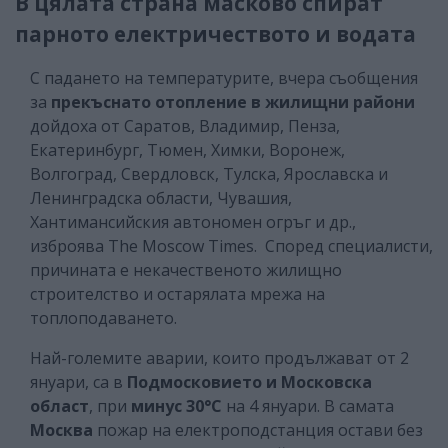
В цялата страна масково спират
парното електричеството и водата
С падането на температурите, вчера съобщения
за
прекъснато отопление в жилищни райони
дойдоха от Саратов, Владимир, Пенза,
Екатеринбург, Тюмен, Химки, Воронеж,
Волгоград, Свердловск, Тулска, Ярославска и
Ленинградска области, Чувашия,
Хантимансийския автономен огръг и др.,
изброява The Moscow Times. Според специалисти,
причината е некачественото жилищно
строителство и остарялата мрежа на
топлоподаването.
Най-големите аварии, които продължават от 2
януари, са в
Подмосковието и Московска
област
, при
минус 30°С
на 4 януари. В самата
Москва
пожар на електроподстанция остави без