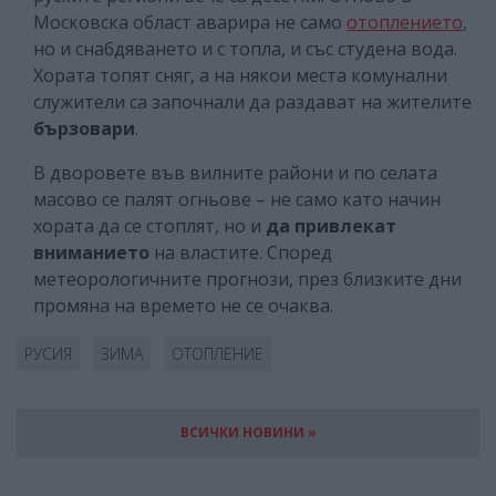
Московска област аварира не само
отоплението
,
но и снабдяването и с топла, и със студена вода.
Хората топят сняг, а на някои места комунални
служители са започнали да раздават на жителите
бързовари
.
В дворовете във вилните райони и по селата
масово се палят огньове – не само като начин
хората да се стоплят, но и
да привлекат
вниманието
на властите. Според
метеорологичните прогнози, през близките дни
промяна на времето не се очаква.
РУСИЯ
ЗИМА
ОТОПЛЕНИЕ
ВСИЧКИ НОВИНИ »