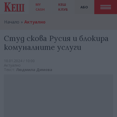
MY
КЕШ
АБО
CASH
КЛУБ
Начало
Актуално
Студ скова Русия и блокира
комуналните услуги
10.01.2024 / 10:00
Актуално
Текст:
Людмила Димова