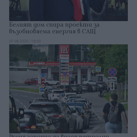
Белият дом спира проекти за
възобновяема енергия в САЩ
07.08.2026 / 18:00
Русия започна да внася петролни