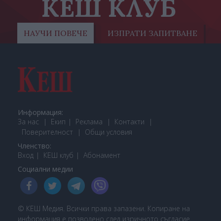
КЕШ КЛУБ
НАУЧИ ПОВЕЧЕ
ИЗПРАТИ ЗАПИТВАНЕ
Информация:
За нас
Екип
Реклама
Контакти
Поверителност
Общи условия
Членство:
Вход
КЕШ клуб
Або
намент
Социални медии
© КЕШ Медия. Всички права запазени. Копиране на
информация е позволено след изричното съгласие