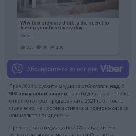
През 2023 г. руските медии са отбелязали
над 4
900 комунални аварии
- почти два пъти повече,
отколкото през предвоенната 2021 г., от което
става ясно, че профилактиката и поддръжката са
най-малкото подценени.
През първата седмица на 2024 г.авариите в
руските региони вече са десетки. Отново в