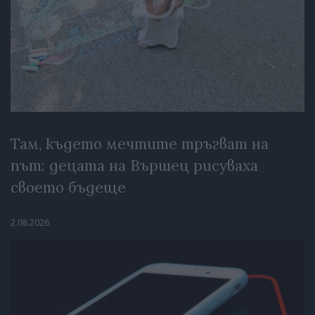
Там, където мечтите тръгват на
път: децата на Вършец рисуваха
своето бъдеще
2.08.2026