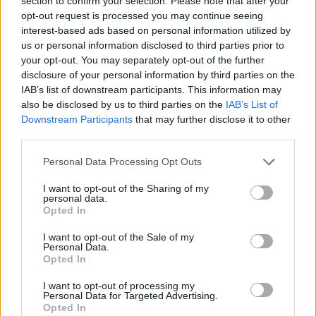
section to confirm your selection. Please note that after your
opt-out request is processed you may continue seeing
interest-based ads based on personal information utilized by
us or personal information disclosed to third parties prior to
your opt-out. You may separately opt-out of the further
disclosure of your personal information by third parties on the
IAB’s list of downstream participants. This information may
also be disclosed by us to third parties on the
IAB’s List of
Downstream Participants
that may further disclose it to other
third parties.
Personal Data Processing Opt Outs
I want to opt-out of the Sharing of my
personal data.
Opted In
Изкуствен интелект за първи път
създаде нови жизнеспособни вируси
I want to opt-out of the Sale of my
Personal Data.
07.08.2026 / 15:30
Opted In
I want to opt-out of processing my
Personal Data for Targeted Advertising.
Opted In