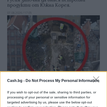
продукти от Южна Корея.
07.08.2026 / 17:05
Cash.bg -
Do Not Process My Personal Information
Древен храм на почти 900 години
откриха под кафене за сладолед в
If you wish to opt-out of the sale, sharing to third parties, or
Полша
processing of your personal or sensitive information for
targeted advertising by us, please use the below opt-out
07.08.2026 / 16:00