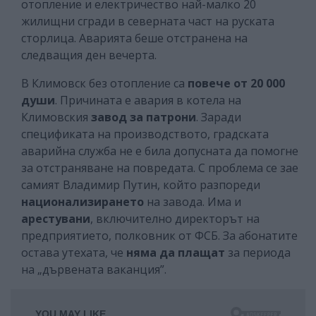
отопление и електричество най-малко 20
жилищни сгради в северната част на руската
сторлица. Аварията беше отстранена на
следващия ден вечерта.
В Климовск без отопление са
повече от 20 000
души
. Причината е авария в котела на
Климовския
завод за патрони
. Заради
спецификата на производството, градската
аварийна служба не е била допусната да помогне
за отстраняване на повредата. С проблема се зае
самият Владимир Путин, който разпореди
национализирането
на завода. Има и
арестувани
, включително директорът на
предприятието, полковник от ФСБ. За абонатите
остава утехата, че
няма да плащат
за периода
на „дървената ваканция”.