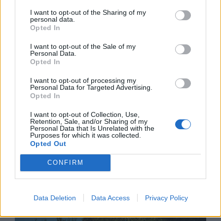
I want to opt-out of the Sharing of my
personal data.
Opted In
I want to opt-out of the Sale of my
Експерти: Изкуственият интелект
Personal Data.
Opted In
постига нови нива на „автономност и
опити за измама“
I want to opt-out of processing my
Personal Data for Targeted Advertising.
05.08.2026 / 11:30
Opted In
I want to opt-out of Collection, Use,
Retention, Sale, and/or Sharing of my
Personal Data that Is Unrelated with the
Purposes for which it was collected.
Opted Out
CONFIRM
Data Deletion
Data Access
Privacy Policy