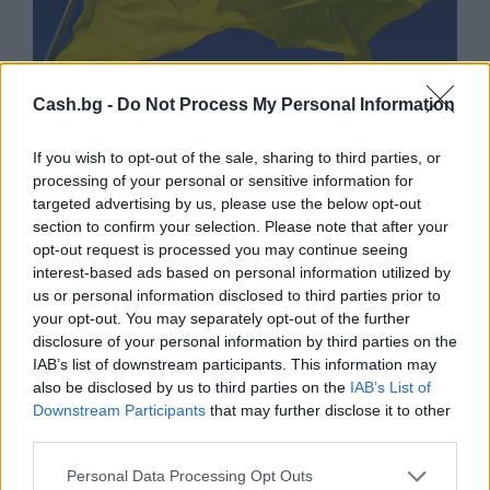
Cash.bg -
Do Not Process My Personal Information
If you wish to opt-out of the sale, sharing to third parties, or
Украйна е получила близо 200 млрд.
processing of your personal or sensitive information for
targeted advertising by us, please use the below opt-out
долара външно финансиране за
section to confirm your selection. Please note that after your
последните 4 години
opt-out request is processed you may continue seeing
06.08.2026 / 09:00
interest-based ads based on personal information utilized by
us or personal information disclosed to third parties prior to
your opt-out. You may separately opt-out of the further
disclosure of your personal information by third parties on the
IAB’s list of downstream participants. This information may
also be disclosed by us to third parties on the
IAB’s List of
Downstream Participants
that may further disclose it to other
third parties.
Personal Data Processing Opt Outs