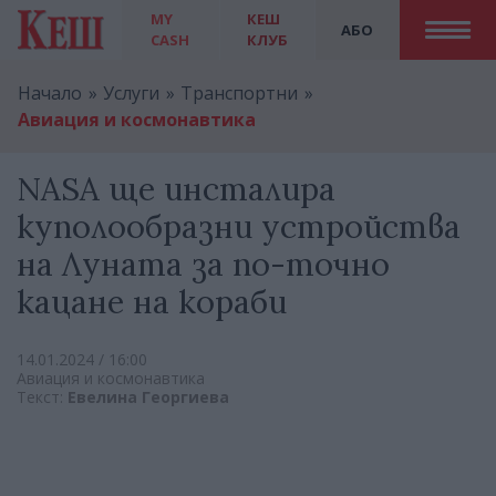
MY
КЕШ
АБО
CASH
КЛУБ
Начало
Услуги
Транспортни
Авиация и космонавтика
NASA ще инсталира
куполообразни устройства
на Луната за по-точно
кацане на кораби
14.01.2024 / 16:00
Авиация и космонавтика
Текст:
Евелина Георгиева