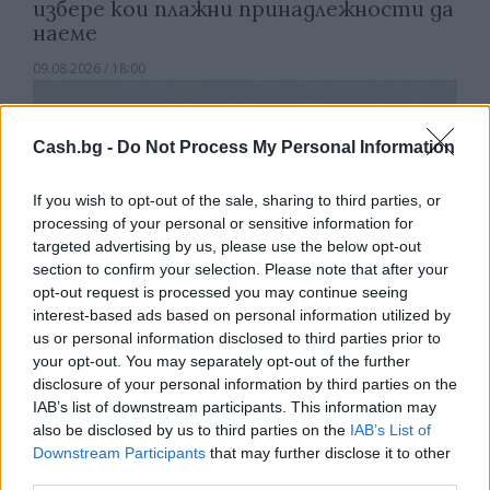
избере кои плажни принадлежности да
наеме
09.08.2026 / 18:00
Cash.bg -
Do Not Process My Personal Information
If you wish to opt-out of the sale, sharing to third parties, or
processing of your personal or sensitive information for
targeted advertising by us, please use the below opt-out
section to confirm your selection. Please note that after your
opt-out request is processed you may continue seeing
interest-based ads based on personal information utilized by
us or personal information disclosed to third parties prior to
your opt-out. You may separately opt-out of the further
disclosure of your personal information by third parties on the
Природен газ от Кипър ще потече към
IAB’s list of downstream participants. This information may
Европа през 2028 година
also be disclosed by us to third parties on the
IAB’s List of
Downstream Participants
that may further disclose it to other
09.08.2026 / 17:30
third parties.