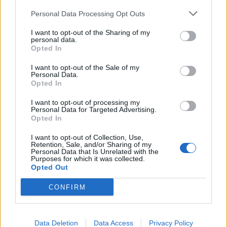
Personal Data Processing Opt Outs
I want to opt-out of the Sharing of my
personal data.
Opted In
I want to opt-out of the Sale of my
Personal Data.
Opted In
I want to opt-out of processing my
Personal Data for Targeted Advertising.
Opted In
I want to opt-out of Collection, Use,
Retention, Sale, and/or Sharing of my
Белият дом спира проекти за
Personal Data that Is Unrelated with the
възобновяема енергия в САЩ
Purposes for which it was collected.
Opted Out
07.08.2026 / 18:00
CONFIRM
Data Deletion
Data Access
Privacy Policy