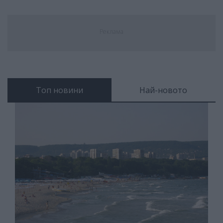
Реклама
Топ новини
Най-новото