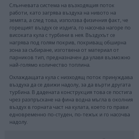
Слънчевата система на възходящия поток
работи, като загрява въздуха на нивото на
земята, а след това, използва физичния факт, че
горещият въздух се издига, го насочва нагоре по
високата кула с турбини в нея. Въздухът се
нагрява под голям покрив, покриващ обширна
зона за събиране, изготвена от материал от
парников тип, предназначен да улавя възможно
най-голямо количество топлина.
Охлаждащата кула с низходящ поток принуждава
въздуха да се движи надолу, за да върти другата
турбина. В дадената конструкция това се постига
чрез разпръскане на фина водна мъгла в околния
въздух в горната част на кулата, което го прави
едновременно по-студен, по-тежък и го насочва
надолу.