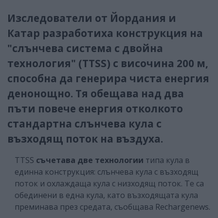
Изследователи от Йордания и
Катар разработиха конструкция на
"слънчева система с двойна
технология" (TTSS) с височина 200 м,
способна да генерира чиста енергия
денонощно. Тя обещава над два
пъти повече енергия отколкото
стандартна слънчева кула с
възходящ поток на въздуха.
TTSS
съчетава две технологии
типа кула в
единна конструкция: слънчева кула с възходящ
поток и охлаждаща кула с низходящ поток. Те са
обединени в една кула, като възходящата кула
преминава през средата, съобщава Rechargenews.