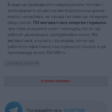
В хода на проведените симулационни тестове с
използването на местни метеорологични данни,
екипът изчислява, че такава система ще генерира
общо около
753 мегаватчаса енергия годишно
,
при това външните кули с низходящ поток ще
работят денонощно, осигурявайки около 400
мегаватчаса, а кулата с възходящ поток ще
работи по-ефективно под горещото слънце и ще
произвежда около 350 МВтч.
СЛЪНЧЕВА ЕНЕРГИЯ
ВСИЧКИ НОВИНИ »
Последвайте ни в
ТЕЛЕГРАМ