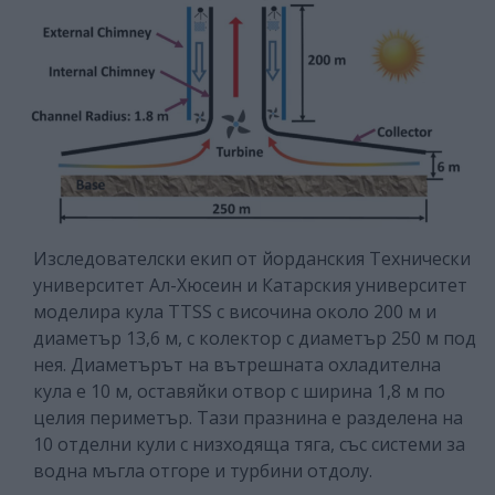
Изследователски екип от йорданския Технически
университет Ал-Хюсеин и Катарския университет
моделира кула TTSS с височина около 200 м и
диаметър 13,6 м, с колектор с диаметър 250 м под
нея. Диаметърът на вътрешната охладителна
кула е 10 м, оставяйки отвор с ширина 1,8 м по
целия периметър. Тази празнина е разделена на
10 отделни кули с низходяща тяга, със системи за
водна мъгла отгоре и турбини отдолу.