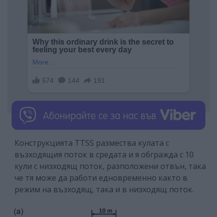
Конструкцията TTSS размества кулата с
възходящия поток в средата и я обгражда с 10
кули с низходящ поток, разположени отвън, така
че тя може да работи едновременно както в
режим на възходящ, така и в низходящ поток.