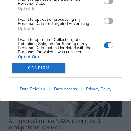
Personal Data.
Opted In
Изкуствен интелект за първи път
създаде нови жизнеспособни вируси
I want to opt-out of processing my
Personal Data for Targeted Advertising.
Opted In
07.08.2026 / 15:30
I want to opt-out of Collection, Use,
Retention, Sale, and/or Sharing of my
Personal Data that Is Unrelated with the
Purposes for which it was collected.
Opted Out
CONFIRM
Data Deletion
Data Access
Privacy Policy
Астронавти на NASA излязоха в
открития космос