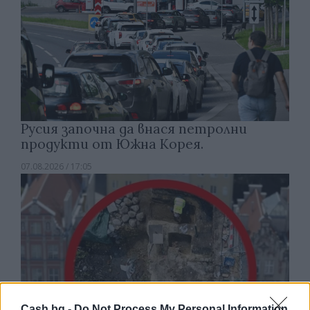
Русия започна да внася петролни
продукти от Южна Корея.
07.08.2026 / 17:05
Cash.bg -
Do Not Process My Personal Information