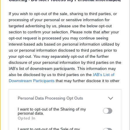
If you wish to opt-out of the sale, sharing to third parties, or
processing of your personal or sensitive information for
targeted advertising by us, please use the below opt-out
Древен храм на почти 900 години
section to confirm your selection. Please note that after your
откриха под кафене за сладолед в
opt-out request is processed you may continue seeing
Полша
interest-based ads based on personal information utilized by
us or personal information disclosed to third parties prior to
07.08.2026 / 16:00
your opt-out. You may separately opt-out of the further
disclosure of your personal information by third parties on the
IAB’s list of downstream participants. This information may
also be disclosed by us to third parties on the
IAB’s List of
Downstream Participants
that may further disclose it to other
third parties.
Personal Data Processing Opt Outs
I want to opt-out of the Sharing of my
personal data.
Opted In
I want to opt-out of the Sale of my