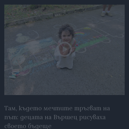
Там, където мечтите тръгват на
път: децата на Вършец рисуваха
своето бъдеще