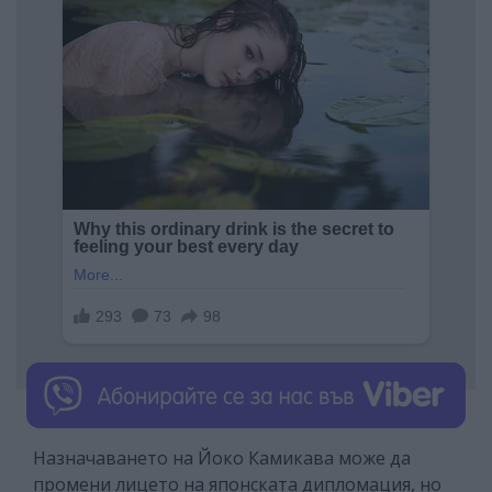
Назначаването на Йоко Камикава може да
промени лицето на японската дипломация, но