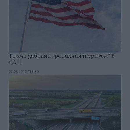
Тръмп забрани „родилния туризъм“ в
САЩ
07.08.2026 / 13:30