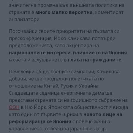
значителна промяна във външната политика на
страната е
много малко вероятна
, коментират
анализатори.
Посочвайки своите приоритети на първата си
пресконференция, Йоко Камикава потвърди
предположенията, като акцентира на
националните интереси
,
влиянието на Япония
в света и вслушването в
гласа на гражданите
.
Печелейки обществените симпатии, Камикава
добави, че ще продължи политиката по
отношение на Китай, Русия и Украйна.
Следващата седмица енергичната дама ще
представи страната си на годишното събрание на
ООН
в Ню Йорк. Японската общественост я вижда
като един от първите щрихи в
новото лице на
реформираща се Япония
с повече жени в
управлението, отбелязва japantimes.co.jp.