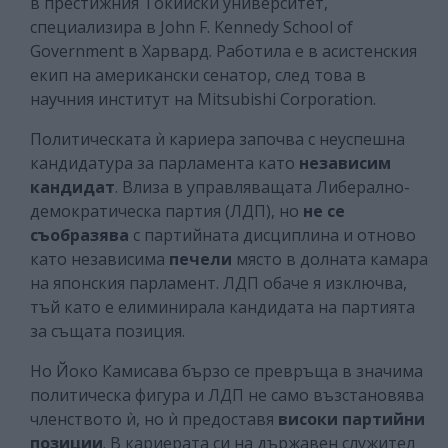
в престижния Токийски университет,
специализира в John F. Kennedy School of
Government в Харвард. Работила е в асистенския
екип на американски сенатор, след това в
научния институт на Mitsubishi Corporation.
Политическата ѝ кариера започва с неуспешна
кандидатура за парламента като
независим
кандидат
. Влиза в управляващата Либерално-
демократическа партия (ЛДП), но
не се
съобразява
с партийната дисциплина и отново
като независима
печели
място в долната камара
на японския парламент. ЛДП обаче я изключва,
тъй като е елиминирала кандидата на партията
за същата позиция.
Но Йоко Камисава бързо се превръща в значима
политическа фигура и ЛДП не само възстановява
членството ѝ, но ѝ предоставя
високи партийни
позиции
. В кариерата си на държавен служител