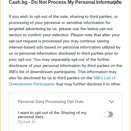
Cash.bg -
Do Not Process My Personal Information
If you wish to opt-out of the sale, sharing to third parties, or
processing of your personal or sensitive information for
Ню Йорк стана 14-ият щат на САЩ, в
targeted advertising by us, please use the below opt-out
който е разрешена евтаназията
section to confirm your selection. Please note that after your
opt-out request is processed you may continue seeing
06.08.2026 / 16:00
interest-based ads based on personal information utilized by
us or personal information disclosed to third parties prior to
your opt-out. You may separately opt-out of the further
disclosure of your personal information by third parties on the
IAB’s list of downstream participants. This information may
also be disclosed by us to third parties on the
IAB’s List of
Downstream Participants
that may further disclose it to other
third parties.
Personal Data Processing Opt Outs
I want to opt-out of the Sharing of my
personal data.
Opted In