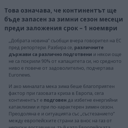
Това означава, че континентът ще
бъде запасен за зимни сезон месеци
преди заложения срок – 1 ноември
„Добрата новина” съобщи вчера говорител на ЕС
пред репортери. Разбира се,
различните
държави са различно подготвени
и някои още
не са покрили 90% от капацитета си, но средното
ниво е повече от задоволително, подчертава
Euronews.
И ако миналата мека зима беше благоприятен
фактор при газовата криза в Европа, сега
континентът е
подговен
да избегне енергийни
катаклизми и при по-характерен зимен сезон.
Преодоляна е и ситуацията със „състезанието”
между европейските страни за внос на газ от
неруски доставчици, тъй като Европейската