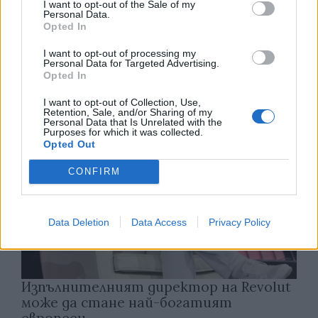
I want to opt-out of the Sale of my
Спадането на Дунав принуди Румъния
Personal Data.
да възобнови работата на въглищна
Opted In
електроцентрала
I want to opt-out of processing my
Personal Data for Targeted Advertising.
06.08.2026 / 15:30
Opted In
I want to opt-out of Collection, Use,
Retention, Sale, and/or Sharing of my
Personal Data that Is Unrelated with the
Purposes for which it was collected.
Opted Out
CONFIRM
Data Deletion
Data Access
Privacy Policy
Изпълнителният директор на Revolut
може да стане най-богатият
европеец