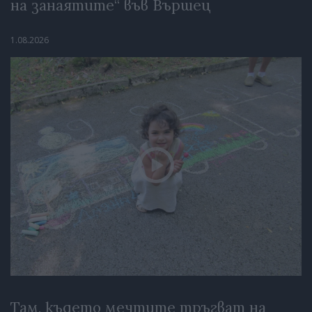
на занаятите“ във Вършец
1.08.2026
Там, където мечтите тръгват на