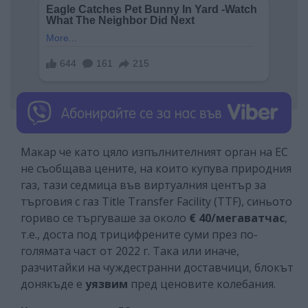
Макар че като цяло изпълнителният орган на ЕС
не съобщава цените, на които купува природния
газ, тази седмица във виртуалния център за
търговия с газ Title Transfer Facility (TTF), синьото
гориво се търгуваше за около
€ 40/мегаватчас
,
т.е., доста под трицифрените суми през по-
голямата част от 2022 г. Така или иначе,
разчитайки на чуждестранни доставчици, блокът
донякъде е
уязвим
пред ценовите колебания.