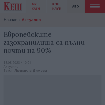
MY
КЕШ
АБО
CASH
КЛУБ
Начало
Актуално
Европейските
газохранилища са пълни
почти на 90%
18.08.2023 / 10:01
Актуално
Текст:
Людмила Димова