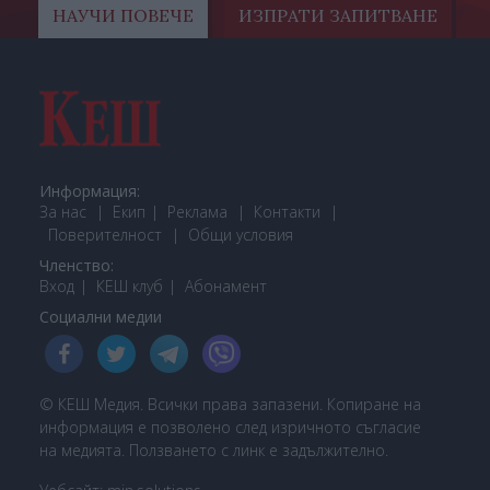
НАУЧИ ПОВЕЧЕ
ИЗПРАТИ ЗАПИТВАНЕ
Информация:
За нас
Екип
Реклама
Контакти
Поверителност
Общи условия
Членство:
Вход
КЕШ клуб
Або
намент
Социални медии
© КЕШ Медия. Всички права запазени. Копиране на
информация е позволено след изричното съгласие
на медията. Ползването с линк е задължително.