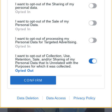
I want to opt-out of the Sharing of my
personal data.
Opted In
I want to opt-out of the Sale of my
Personal Data.
Opted In
I want to opt-out of processing my
Personal Data for Targeted Advertising.
Opted In
Изпълнителният директор на Revolut
може да стане най-богатият
I want to opt-out of Collection, Use,
Retention, Sale, and/or Sharing of my
европеец
Personal Data that Is Unrelated with the
Purposes for which it was collected.
06.08.2026 / 13:00
Opted Out
CONFIRM
Data Deletion
Data Access
Privacy Policy