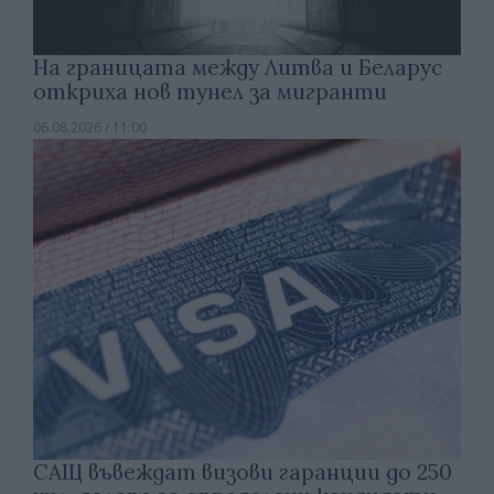
На границата между Литва и Беларус
откриха нов тунел за мигранти
06.08.2026 / 11:00
САЩ въвеждат визови гаранции до 250