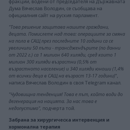
фракции, водени от председателя на Държавната
Дума Вячеслав Володин, се съобщава на
официалния сайт на руския парламент.
"Това решение защитава нашите граждани,
децата. Помислете над това: операциите за смяна
на пола в САЩ през последните 10 години са се
увеличили 50 пъти - трансджендърите (по данни
от 2022 г.) са 1 милион 640 хиляди, сред които 1
милион 300 хиляди възрастни (0,5% от
възрастното население) и 340 хиляди юноши (1,4%
от всички деца в САЩ на възраст 13-17 години)
",
написа Вячеслав Володин в своя Telegram канал.
"Чудовищна тенденция! Това е път, който води до
дегенерация на нацията. За нас това е
недопустимо",
подчерта той.
Забрана за хирургическа интервенция и
хормонална терапия