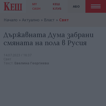
MY
КЕШ
АБО
CASH
КЛУБ
Начало
Актуално
Власт
Свят
Държавната Дума забрани
смяната на пола в Русия
14.07.2023 / 16:37
Свят
Текст:
Евелина Георгиева