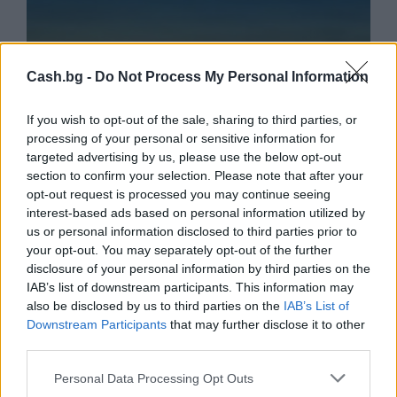
Cash.bg -
Do Not Process My Personal Information
If you wish to opt-out of the sale, sharing to third parties, or
processing of your personal or sensitive information for
targeted advertising by us, please use the below opt-out
section to confirm your selection. Please note that after your
opt-out request is processed you may continue seeing
interest-based ads based on personal information utilized by
Спадането на Дунав принуди Румъния
us or personal information disclosed to third parties prior to
да възобнови работата на въглищна
your opt-out. You may separately opt-out of the further
електроцентрала
disclosure of your personal information by third parties on the
IAB’s list of downstream participants. This information may
06.08.2026 / 15:30
also be disclosed by us to third parties on the
IAB’s List of
Downstream Participants
that may further disclose it to other
third parties.
Personal Data Processing Opt Outs