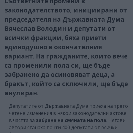
Съответните промени в
законодателството, инициирани от
председателя на Държавната Дума
Вячеслав Володин и депутати от
всички фракции, бяха приети
единодушно в окончателния
вариант. На гражданите, които вече
са променили пола си, ще бъде
забранено да осиновяват деца, а
бракът, който са сключили, ще бъде
анулиран.
Депутатите от Държавната Дума приеха на трето
четене изменения в някои законодателни актове
в частта за
забрана на смяната на пола
. Негови
автори станаха почти 400 депутати от всички