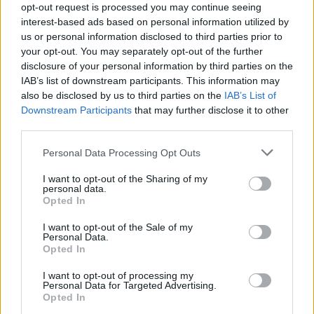
opt-out request is processed you may continue seeing
interest-based ads based on personal information utilized by
us or personal information disclosed to third parties prior to
your opt-out. You may separately opt-out of the further
disclosure of your personal information by third parties on the
IAB’s list of downstream participants. This information may
also be disclosed by us to third parties on the
IAB’s List of
Downstream Participants
that may further disclose it to other
third parties.
Personal Data Processing Opt Outs
I want to opt-out of the Sharing of my
personal data.
Opted In
Изкуствен интелект за първи път
създаде нови жизнеспособни вируси
I want to opt-out of the Sale of my
Personal Data.
07.08.2026 / 15:30
Opted In
I want to opt-out of processing my
Personal Data for Targeted Advertising.
Opted In