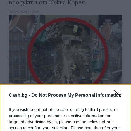
продукти от Южна Корея.
07.08.2026 / 17:05
Cash.bg -
Do Not Process My Personal Information
Древен храм на почти 900 години
откриха под кафене за сладолед в
If you wish to opt-out of the sale, sharing to third parties, or
Полша
processing of your personal or sensitive information for
targeted advertising by us, please use the below opt-out
07.08.2026 / 16:00
section to confirm your selection. Please note that after your