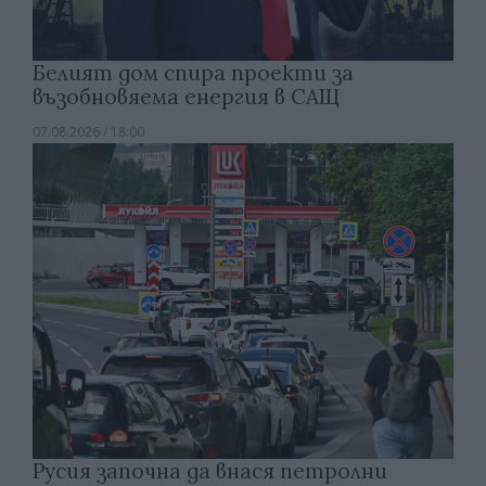
Белият дом спира проекти за
възобновяема енергия в САЩ
07.08.2026 / 18:00
Русия започна да внася петролни