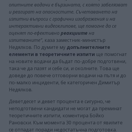
опитните водачи е бързината, с която забелязват
и реагират на опасностите. Съчетаването на
изпитни въпроси с графични изображения и на
интерактивни видеоклипове, ще помогне да се
оценят по-ефективно
реакциите
на
изпитваните“
, каза заместник-министър
Недялков. По думите му
допълнителните
елементи в теоретичните изпити
ще помогнат
на новите водачи да бъдат по-добре подготвени,
така че да пазят и себе си, и околните. Това ще
доведе до повече отговорни водачи на пътя и до
по-малко инциденти, бе категоричен Димитър
Недялков.
Деветдесет и девет процента е сигурно, че
неподготвени кандидати не могат да преминат
теоретичните изпити, коментира Бойко
Рановски. Към момента 30 процента от явилите
се отпадат поради недостатъчна подготовка.