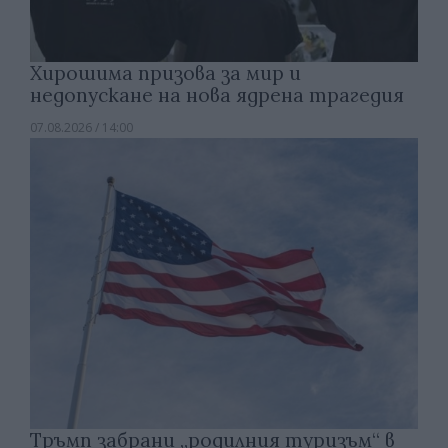
Хирошима призова за мир и
недопускане на нова ядрена трагедия
07.08.2026 / 14:00
Тръмп забрани „родилния туризъм“ в