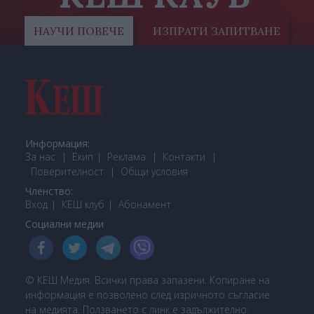
НАУЧИ ПОВЕЧЕ
ИЗПРАТИ ЗАПИТВАНЕ
Информация:
За нас
Екип
Реклама
Контакти
Поверителност
Общи условия
Членство:
Вход
КЕШ клуб
Або
намент
Социални медии
© КЕШ Медия. Всички права запазени. Копиране на
информация е позволено след изричното съгласие
на медията. Ползването с линк е задължително.