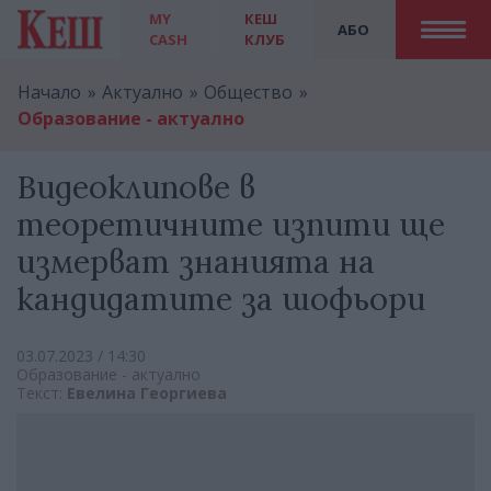
MY
КЕШ
АБО
CASH
КЛУБ
Начало
Актуално
Общество
Образование - актуално
Видеоклипове в
теоретичните изпити ще
измерват знанията на
кандидатите за шофьори
03.07.2023 / 14:30
Образование - актуално
Текст:
Евелина Георгиева