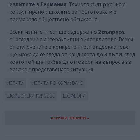
изпитите в Германия
. Тяхното съдържание е
консултирано с школите за подготовка и е
преминало обществено обсъждане.
Всеки изпитен тест ще съдържа по
2 въпроса
,
онагледени с интерактивни видеоклипове. Всеки
от включените в конкретен тест видеоклипове
ще може да се гледа от кандидата
до 3 пъти
, след
което той ще трябва да отговори на въпрос във
връзка с представената ситуация
ИЗПИТИ
ИЗПИТИ ПО КОРМУВАНЕ
ШОФЬОРСКИ КУРСОВЕ
ШОФЬОРИ
ВСИЧКИ НОВИНИ »