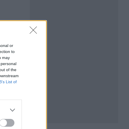
sonal or
ection to
ou may
БЪР
 personal
out of the
 downstream
B’s List of