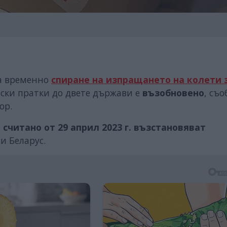
за временно
спиране на изпращането на колети 
ски пратки до двете държави е
възобновено
, съ
ор.
е
считано от 29 април 2023 г.
възстановяват
 и Беларус.