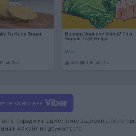
атките поради капацитетните възможности на пре
фициалния сайт на дружеството.