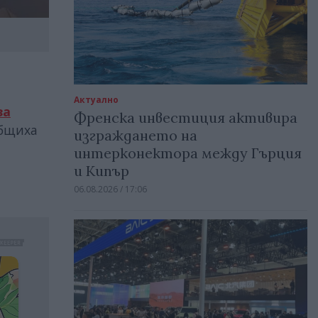
Актуално
за
Френска инвестиция активира
общиха
изграждането на
интерконектора между Гърция
и Кипър
06.08.2026 / 17:06