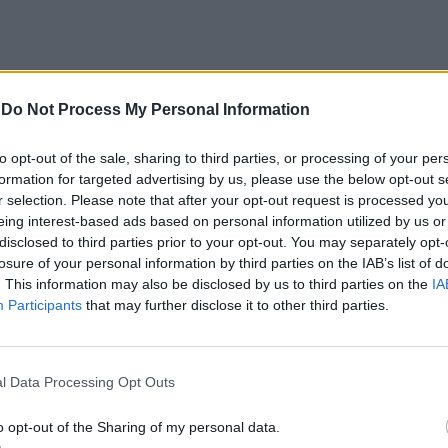
ИЧКИ НОВИНИ »
-
Do Not Process My Personal Information
to opt-out of the sale, sharing to third parties, or processing of your per
formation for targeted advertising by us, please use the below opt-out s
r selection. Please note that after your opt-out request is processed y
М
Последвайте ни във
ВАЙ
eing interest-based ads based on personal information utilized by us or
disclosed to third parties prior to your opt-out. You may separately opt-
losure of your personal information by third parties on the IAB’s list of
. This information may also be disclosed by us to third parties on the
IA
facebook
Participants
that may further disclose it to other third parties.
А
ВЪВ
l Data Processing Opt Outs
тия в:
o opt-out of the Sharing of my personal data.