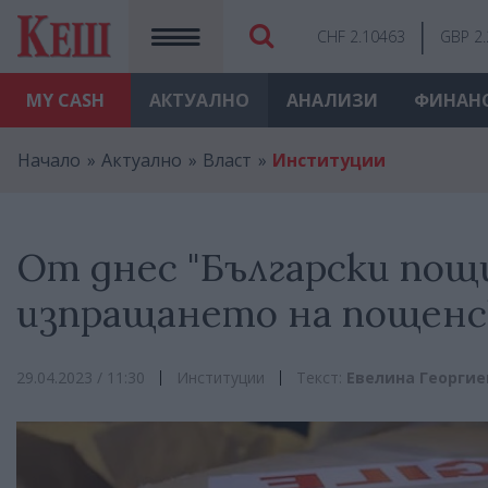
CHF 2.10463
GBP 2
MY
CASH
АКТУАЛНО
АНАЛИЗИ
ФИНАН
Начало
Актуално
Власт
Институции
От днес "Български пощ
изпращането на пощенс
29.04.2023 / 11:30
Институции
Текст:
Евелина Георгие