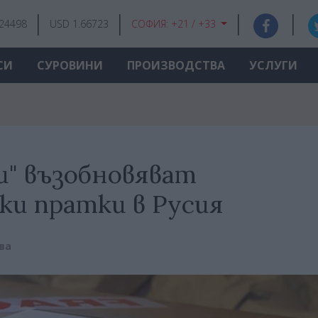
.24498
USD 1.66723
СОФИЯ:
+21 / +33
СИ
СУРОВИНИ
ПРОИЗВОДСТВА
УСЛУГИ
и" възобновяват
ки пратки в Русия
ва