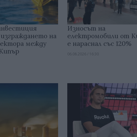
инвестиция
Износът на
 изграждането на
електромобили от 
ектора между
е нараснал със 120%
 Кипър
06.08.2026 / 16:30