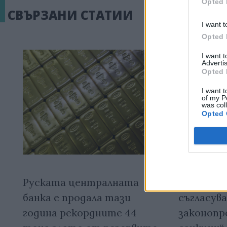
Opted 
СВЪРЗАНИ СТАТИИ
I want t
Opted 
I want 
Advertis
Opted 
I want t
of my P
was col
Opted 
Руската централната
Сенатът
банка е продала тази
съгласува
година рекордните 44
законопр