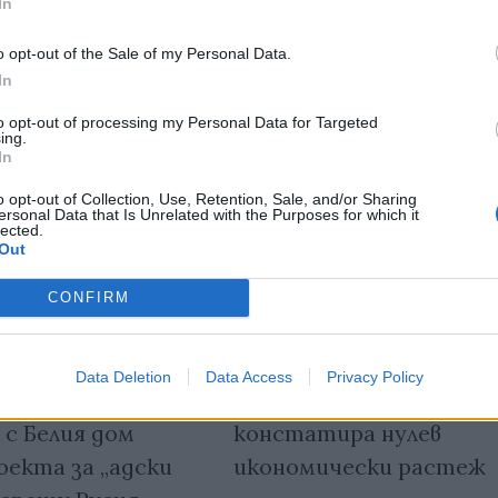
In
o opt-out of the Sale of my Personal Data.
In
to opt-out of processing my Personal Data for Targeted
ing.
In
o opt-out of Collection, Use, Retention, Sale, and/or Sharing
ersonal Data that Is Unrelated with the Purposes for which it
lected.
Out
CONFIRM
Data Deletion
Data Access
Privacy Policy
Руското правителств
 на САЩ
констатира нулев
 с Белия дом
икономически растеж
оекта за „адски