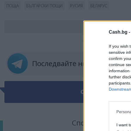
ПОЩА
БЪЛГАРСКИ ПОЩИ
РУСИЯ
БЕЛАРУС
ВС
Cash.bg 
If you wish 
sensitive in
confirm you
Последвайте ни в
ТЕЛЕГРА
continue se
information 
further disc
participants
Downstream 
ОЩЕ ПО ТЕМАТ
Persona
Сподели тази ста
I want t