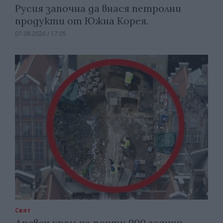
Русия започна да внася петролни
продукти от Южна Корея.
07.08.2026 / 17:05
Свят
Древен храм на почти 900 години