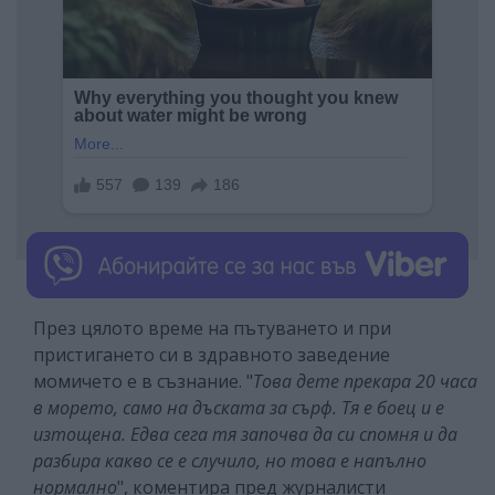
През цялото време на пътуването и при
пристигането си в здравното заведение
момичето е в съзнание. "
Това дете прекара 20 часа
в морето, само на дъската за сърф. Тя е боец и е
изтощена. Едва сега тя започва да си спомня и да
разбира какво се е случило, но това е напълно
нормално
", коментира пред журналисти