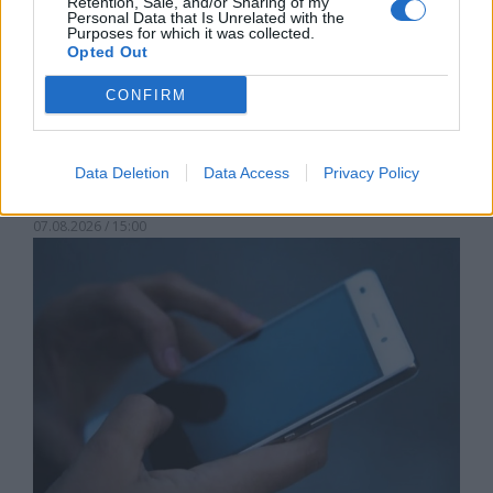
Retention, Sale, and/or Sharing of my
Personal Data that Is Unrelated with the
Purposes for which it was collected.
Opted Out
CONFIRM
Астронавти на NASA излязоха в
Data Deletion
Data Access
Privacy Policy
открития космос
07.08.2026 / 15:00