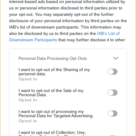
interest-based ads based on personal information utilized by
us or personal information disclosed to third parties prior to
your opt-out. You may separately opt-out of the further
disclosure of your personal information by third parties on the
IAB’s list of downstream participants. This information may
also be disclosed by us to third parties on the
IAB’s List of
Downstream Participants
that may further disclose it to other
third parties.
Personal Data Processing Opt Outs
Изкуствен интелект за първи път
I want to opt-out of the Sharing of my
personal data.
създаде нови жизнеспособни вируси
Opted In
07.08.2026 / 15:30
I want to opt-out of the Sale of my
Personal Data.
Opted In
I want to opt-out of processing my
Personal Data for Targeted Advertising.
Opted In
I want to opt-out of Collection, Use,