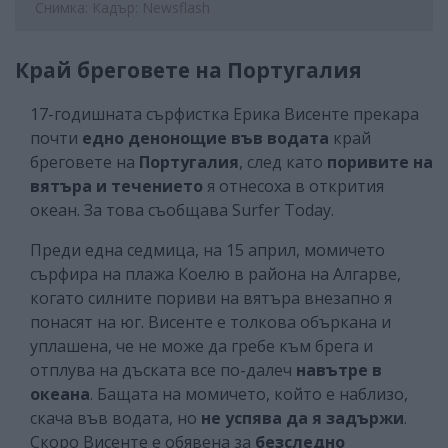
Снимка: Кадър: Newsflash
Край бреговете на Португалия
17-годишната сърфистка Ерика Висенте прекара
почти
едно денонощие във водата
край
бреговете на
Португалия
, след като
поривите на
вятъра и течението
я отнесоха в открития
океан. За това съобщава Surfer Today.
Преди една седмица, на 15 април, момичето
сърфира на плажа Коелю в района на Алгарве,
когато силните пориви на вятъра внезапно я
понасят на юг. Висенте е толкова объркана и
уплашена, че не може да гребе към брега и
отплува на дъската все по-далеч
навътре в
океана
. Бащата на момичето, който е наблизо,
скача във водата, но
не успява да я задържи
.
Скоро Висенте е обявена за
безследно