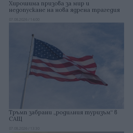
Хирошима призова за мир и
недопускане на нова ядрена трагедия
07.08.2026 / 14:00
Тръмп забрани „родилния туризъм“ в
САЩ
07.08.2026 / 13:30