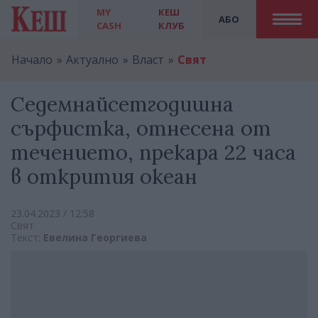
MY
КЕШ
АБО
CASH
КЛУБ
Начало
Актуално
Власт
Свят
Седемнайсетгодишна
сърфистка, отнесена от
течението, прекара 22 часа
в открития океан
23.04.2023 / 12:58
Свят
Текст:
Евелина Георгиева