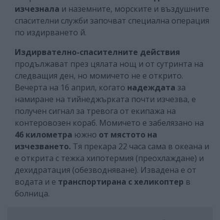
изчезнала
и наземните, морските и въздушните
спасителни служби започват специална операция
по издирването й.
Издирвателно-спасителните действия
продължават през цялата нощ и от сутринта на
следващия ден, но момичето не е открито.
Вечерта на 16 април, когато
надеждата
за
намиране на тийнеджърката почти изчезва, е
получен сигнал за тревога от екипажа на
контеровозен кораб. Момичето е забелязано на
46 километра
южно
от мястото на
изчезването.
Тя прекара 22 часа сама в океана и
е открита с тежка хипотермия (преохлаждане) и
дехидратация (обезводняване). Извадена е от
водата и е
транспортирана с хеликоптер
в
болница.