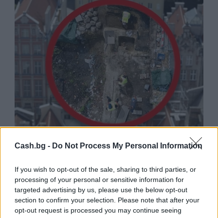
Древен храм на почти 900 години
Cash.bg -
Do Not Process My Personal Information
откриха под кафене за сладолед в
Полша
If you wish to opt-out of the sale, sharing to third parties, or
07.08.2026 / 16:00
processing of your personal or sensitive information for
targeted advertising by us, please use the below opt-out
section to confirm your selection. Please note that after your
opt-out request is processed you may continue seeing