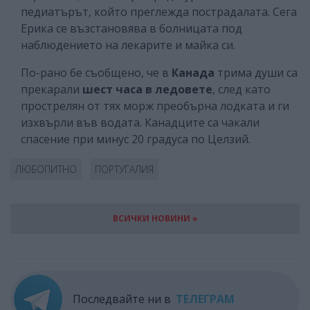
педиатърът, който преглежда пострадалата. Сега
Ерика се възстановява в болницата под
наблюдението на лекарите и майка си.
По-рано бе съобщено, че в
Канада
трима души са
прекарали
шест часа в ледовете
, след като
прострелян от тях морж преобърна лодката и ги
изхвърли във водата. Канадците са чакали
спасение при минус 20 градуса по Целзий.
ЛЮБОПИТНО
ПОРТУГАЛИЯ
ВСИЧКИ НОВИНИ »
Последвайте ни в
ТЕЛЕГРАМ