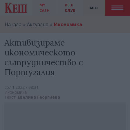
MY
КЕШ
АБО
CASH
КЛУБ
Начало
Актуално
Икономика
Активизираме
икономическото
сътрудничество с
Португалия
05.11.2022 / 08:31
Икономика
Текст:
Евелина Георгиева