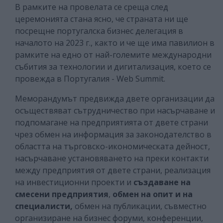
В рамките на провелата се среща след
церемонията стана ясно, че страната ни ще
посрещне португалска бизнес делегация в
началото на 2023 г., както и че ще има павилион в
рамките на едно от най-големите международни
събития за технологии и дигитализация, което се
провежда в Португалия - Web Summit.
Меморандумът предвижда двете организации да
осъществяват сътрудничество при насърчаване и
подпомагане на предприятията от двете страни
чрез обмен на информация за законодателство в
областта на търговско-икономическата дейност,
насърчаване установяването на преки контакти
между предприятия от двете страни, реализация
на инвестиционни проекти и
създаване на
смесени предприятия
,
обмен на опит и на
специалисти,
обмен на публикации, съвместно
организиране на бизнес форуми, конференции,