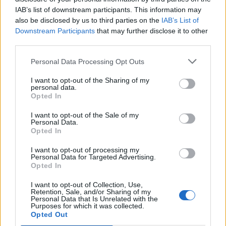
IAB’s list of downstream participants. This information may
also be disclosed by us to third parties on the
IAB’s List of
Downstream Participants
that may further disclose it to other
third parties.
Personal Data Processing Opt Outs
I want to opt-out of the Sharing of my
personal data.
Opted In
Износът на електромобили от Китай
е нараснал със 120%
I want to opt-out of the Sale of my
Personal Data.
06.08.2026 / 16:30
Opted In
I want to opt-out of processing my
Personal Data for Targeted Advertising.
Opted In
I want to opt-out of Collection, Use,
Retention, Sale, and/or Sharing of my
Personal Data that Is Unrelated with the
Purposes for which it was collected.
Opted Out