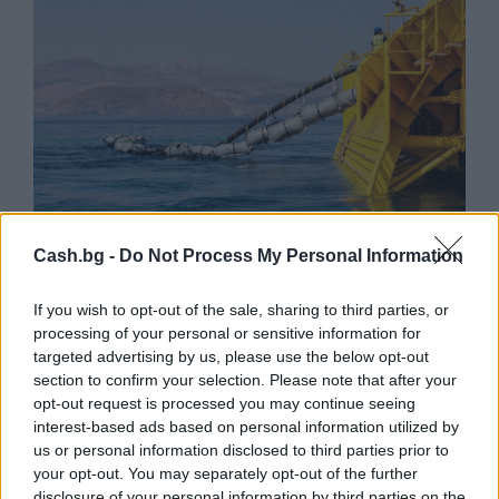
Cash.bg -
Do Not Process My Personal Information
Френска инвестиция активира
If you wish to opt-out of the sale, sharing to third parties, or
изграждането на интерконектора
processing of your personal or sensitive information for
между Гърция и Кипър
targeted advertising by us, please use the below opt-out
06.08.2026 / 17:06
section to confirm your selection. Please note that after your
opt-out request is processed you may continue seeing
interest-based ads based on personal information utilized by
us or personal information disclosed to third parties prior to
your opt-out. You may separately opt-out of the further
disclosure of your personal information by third parties on the