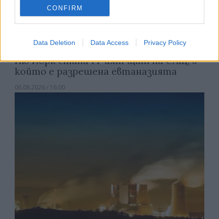
CONFIRM
Data Deletion
Data Access
Privacy Policy
Ню Йорк стана 14-ият щат на САЩ, в
който е разрешена евтаназията
06.08.2026 / 16:00