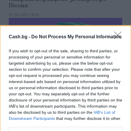
Полша
07.08.2026 / 16:00
Cash.bg -
Do Not Process My Personal Information
If you wish to opt-out of the sale, sharing to third parties, or
processing of your personal or sensitive information for
targeted advertising by us, please use the below opt-out
section to confirm your selection. Please note that after your
opt-out request is processed you may continue seeing
interest-based ads based on personal information utilized by
us or personal information disclosed to third parties prior to
your opt-out. You may separately opt-out of the further
disclosure of your personal information by third parties on the
Изкуствен интелект за първи път
IAB’s list of downstream participants. This information may
създаде нови жизнеспособни вируси
also be disclosed by us to third parties on the
IAB’s List of
Downstream Participants
that may further disclose it to other
07.08.2026 / 15:30
third parties.