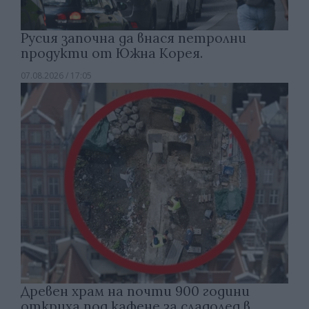
Русия започна да внася петролни
продукти от Южна Корея.
07.08.2026 / 17:05
Древен храм на почти 900 години
откриха под кафене за сладолед в