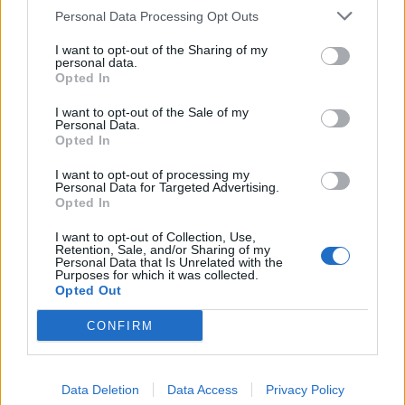
Personal Data Processing Opt Outs
I want to opt-out of the Sharing of my
personal data.
Opted In
I want to opt-out of the Sale of my
Personal Data.
Opted In
I want to opt-out of processing my
Personal Data for Targeted Advertising.
Opted In
I want to opt-out of Collection, Use,
Retention, Sale, and/or Sharing of my
Астронавти на NASA излязоха в
Personal Data that Is Unrelated with the
открития космос
Purposes for which it was collected.
Opted Out
07.08.2026 / 15:00
CONFIRM
Data Deletion
Data Access
Privacy Policy