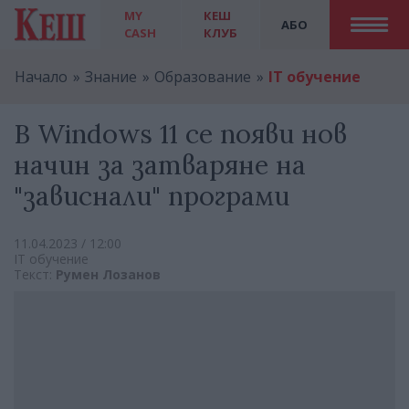
MY
КЕШ
АБО
CASH
КЛУБ
Начало
Знание
Образование
IT обучение
В Windows 11 се появи нов
начин за затваряне на
"зависнали" програми
11.04.2023 / 12:00
IT обучение
Текст:
Румен Лозанов