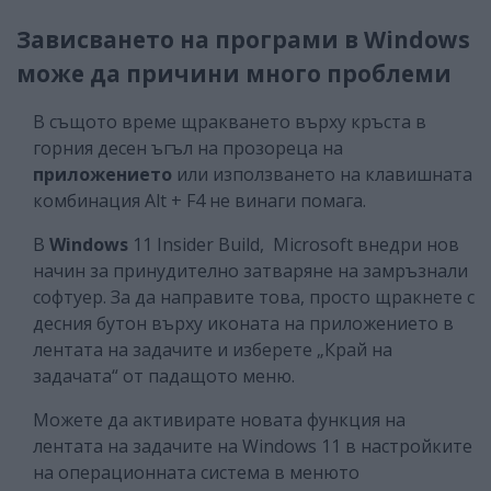
Зависването на програми в Windows
може да причини много проблеми
В същото време щракването върху кръста в
горния десен ъгъл на прозореца на
приложението
или използването на клавишната
комбинация Alt + F4 не винаги помага.
В
Windows
11 Insider Build, Microsoft внедри нов
начин за принудително затваряне на замръзнали
софтуер. За да направите това, просто щракнете с
десния бутон върху иконата на приложението в
лентата на задачите и изберете „Край на
задачата“ от падащото меню.
Можете да активирате новата функция на
лентата на задачите на Windows 11 в настройките
на операционната система в менюто