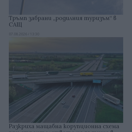
Тръмп забрани „родилния туризъм“ в
САЩ
07.08.2026 / 13:30
Разкриха мащабна корупционна схема