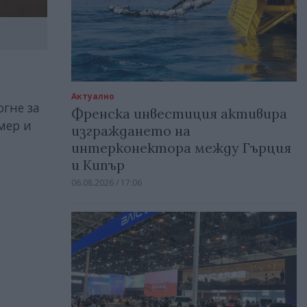
Актуално
гне за
Френска инвестиция активира
мер и
изграждането на
интерконектора между Гърция
и Кипър
06.08.2026 / 17:06