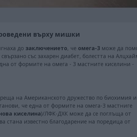
проведени върху мишки
игнаха до
заключението
, че
омега-3
може да помо
, свързано със захарен диабет, болестта на Алцхай
дна от формите на омега - 3 мастните киселини -
среща на Американското дружество по биохимия и
танови, че една от формите на омега-3 мастниге
нова киселина
)/ЛФК-ДХК може да се поглъща от
ова стана известно благодарение на поредица от