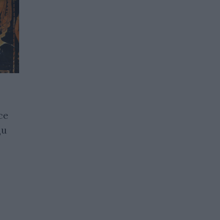
Как изглежда най-старият
се
камък на Земята, който е
ци
на повече от 4,1 милиарда
години
29.06.2025 / 18:00