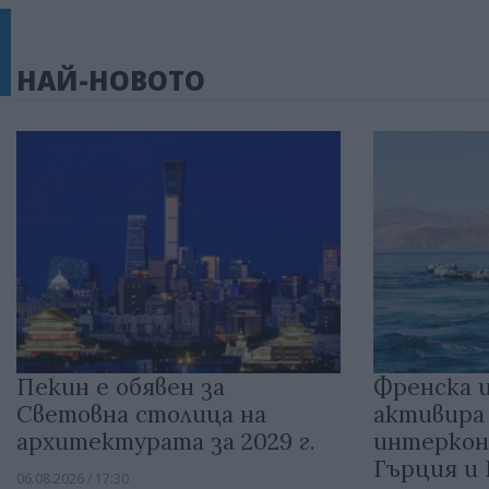
НАЙ-НОВОТО
Пекин е обявен за
Френска 
Световна столица на
активира
архитектурата за 2029 г.
интеркон
Гърция и
06.08.2026 / 17:30