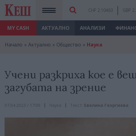
CHF 2.10463
GBP 2
MY
CASH
АКТУАЛНО
АНАЛИЗИ
ФИНАН
Начало
Актуално
Общество
Наука
Учени разкриха кое е ве
загубата на зрение
07.04.2023 / 17:09
Наука
Текст:
Евелина Георгиева