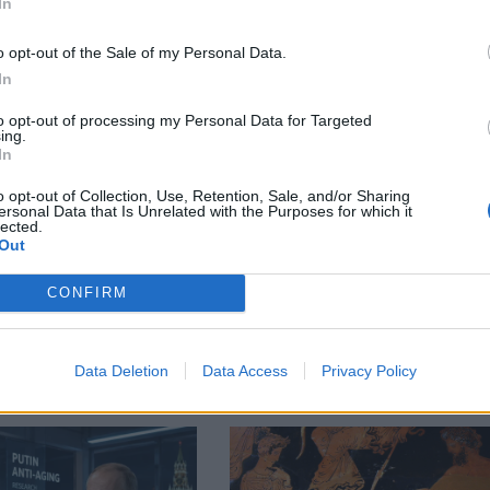
In
o opt-out of the Sale of my Personal Data.
М
Последвайте ни във
ВАЙ
In
to opt-out of processing my Personal Data for Targeted
ing.
facebook
In
А
ВЪВ
o opt-out of Collection, Use, Retention, Sale, and/or Sharing
ersonal Data that Is Unrelated with the Purposes for which it
lected.
Out
тия в:
CONFIRM
Data Deletion
Data Access
Privacy Policy