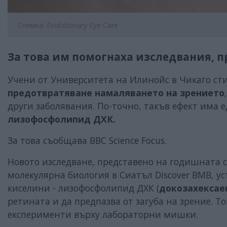
Снимка: Evolutionary Eye Care
За това им помогнаха изследвания, 
Учени от Университета на Илинойс в Чикаго ст
предотвратяване намаляването на зрението
други заболявания. По-точно, такъв ефект има е
лизофосфолипид ДХК.
За това съобщава BBC Science Focus.
Новото изследване, представено на годишната 
молекулярна биология в Сиатъл Discover BMB, ус
киселини - лизофосфолипид ДХК (
докозахексае
ретината и да предпазва от загуба на зрение. Т
експерименти върху лабораторни мишки.