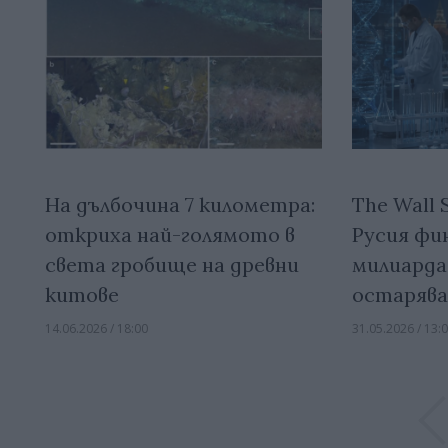
На дълбочина 7 километра:
The Wall S
откриха най-голямото в
Русия фин
света гробище на древни
милиарда
китове
остаряв
14.06.2026 / 18:00
31.05.2026 / 13: