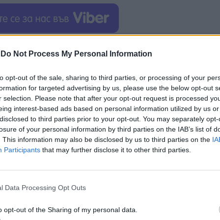
а, помага да се поддържат фоторецепторите - спец
-
Do Not Process My Personal Information
трически сигнали и изпращат тези сигнали към м
Алцхаймер, захарен диабет, свързаната с възраст
to opt-out of the sale, sharing to third parties, or processing of your per
ния имат
ниски нива на ДХК
. Поради това те често
formation for targeted advertising by us, please use the below opt-out s
r selection. Please note that after your opt-out request is processed y
eing interest-based ads based on personal information utilized by us or
 мишките със симптоми на болестта на Алцхаймер 
disclosed to third parties prior to your opt-out. You may separately opt-
losure of your personal information by third parties on the IAB’s list of
са у
величили с 96%
нивата на ДХК в ретината.
. This information may also be disclosed by us to third parties on the
IA
Participants
that may further disclose it to other third parties.
l Data Processing Opt Outs
ИЧКИ НОВИНИ »
o opt-out of the Sharing of my personal data.