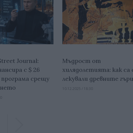
treet Journal:
Мъдрост от
ансира с $ 26
хилядолетията: как са 
 програма срещу
лекували древните гър
ането
10.12.2025 / 18:30
00
Previous
Previous