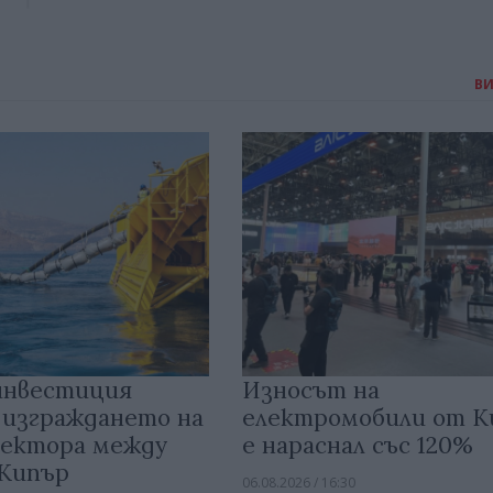
В
инвестиция
Износът на
 изграждането на
електромобили от 
ектора между
е нараснал със 120%
 Кипър
06.08.2026 / 16:30