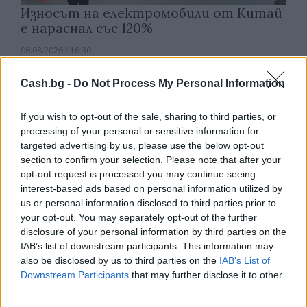
Износът на електромобили от Китай
е нараснал със 120%
06.08.2026 / 16:30
Cash.bg -
Do Not Process My Personal Information
If you wish to opt-out of the sale, sharing to third parties, or
processing of your personal or sensitive information for
targeted advertising by us, please use the below opt-out
section to confirm your selection. Please note that after your
opt-out request is processed you may continue seeing
interest-based ads based on personal information utilized by
us or personal information disclosed to third parties prior to
your opt-out. You may separately opt-out of the further
disclosure of your personal information by third parties on the
IAB’s list of downstream participants. This information may
also be disclosed by us to third parties on the
IAB’s List of
Ню Йорк стана 14-ият щат на САЩ, в
Downstream Participants
that may further disclose it to other
който е разрешена евтаназията
third parties.
06.08.2026 / 16:00