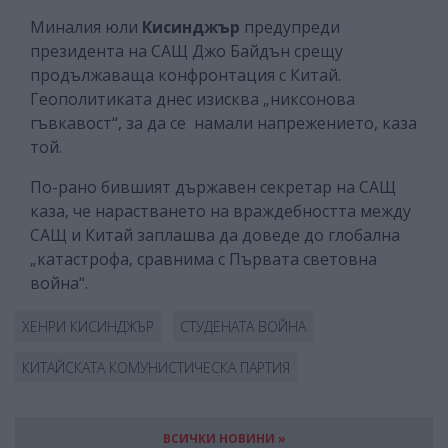
Миналия юли
Кисинджър
предупреди
президента на САЩ Джо Байдън срещу
продължаваща конфронтация с Китай.
Геополитиката днес изисква „никсонова
гъвкавост“, за да се намали напрежението, каза
той.
По-рано бившият държавен секретар на САЩ
каза, че нарастването на враждебността между
САЩ и Китай заплашва да доведе до глобална
„катастрофа, сравнима с Първата световна
война“.
ХЕНРИ КИСИНДЖЪР
СТУДЕНАТА ВОЙНА
КИТАЙСКАТА КОМУНИСТИЧЕСКА ПАРТИЯ
ВСИЧКИ НОВИНИ »