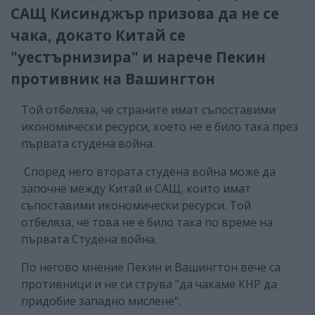
САЩ Кисинджър призова да не се
чака, докато Китай се
"уестърнизира" и нарече Пекин
противник на Вашингтон
Той отбеляза, че страните имат съпоставими
икономически ресурси, което не е било така през
първата студена война.
Според него втората студена война може да
започне между Китай и САЩ, които имат
съпоставими икономически ресурси. Той
отбеляза, че това не е било така по време на
първата Студена война.
По негово мнение Пекин и Вашингтон вече са
противници и не си струва "да чакаме КНР да
придобие западно мислене".