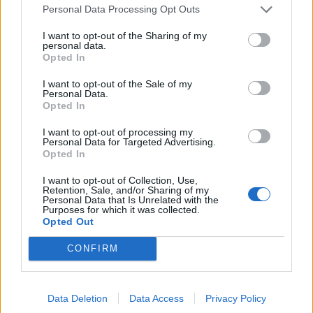
Personal Data Processing Opt Outs
I want to opt-out of the Sharing of my
personal data.
Opted In
I want to opt-out of the Sale of my
Personal Data.
Opted In
I want to opt-out of processing my
Personal Data for Targeted Advertising.
Opted In
I want to opt-out of Collection, Use,
Retention, Sale, and/or Sharing of my
Personal Data that Is Unrelated with the
Purposes for which it was collected.
Спадането на Дунав принуди Румъния
Opted Out
да възобнови работата на въглищна
електроцентрала
CONFIRM
06.08.2026 / 15:30
Data Deletion
Data Access
Privacy Policy