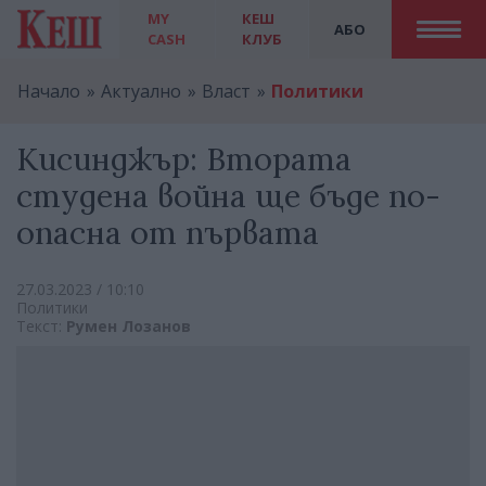
MY
КЕШ
АБО
CASH
КЛУБ
Начало
Актуално
Власт
Политики
Кисинджър: Втората
студена война ще бъде по-
опасна от първата
27.03.2023 / 10:10
Политики
Текст:
Румен Лозанов