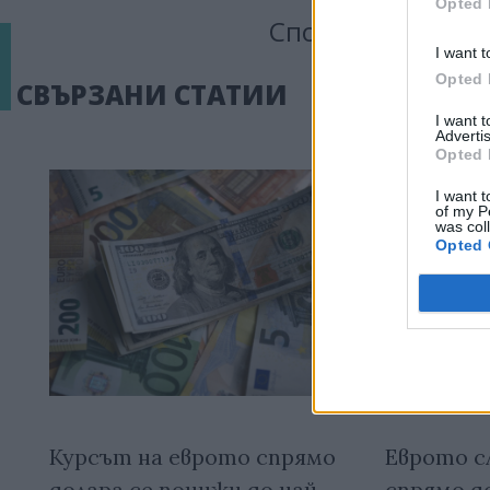
Opted 
Сподели тази ста
I want t
Opted 
СВЪРЗАНИ СТАТИИ
I want 
Advertis
Opted 
I want t
of my P
was col
Opted 
Курсът на еврото спрямо
Еврото с
долара се понижи до най-
спрямо д