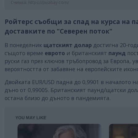
Снимка: https://pixabay.com/
Ройтерс съобщи за спад на курса на 
доставките по "Северен поток"
В понеделник
щатският долар
достигна 20-год
същото време
еврото
и британският
паунд
пос
руски газ през ключов тръбопровод за Европа, у
вероятността от забавяне на европейските икон
Двойката EUR/USD падна до 0,9901 в началото на
дъно от 0,99005. Британският паунд/щатски дол
остана близо до дъното в пандемията.