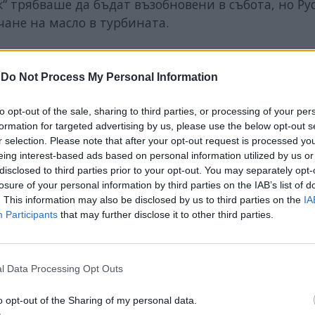
к“ трябваше да бъдат възобновени в събота, но Ру
ичане на масло в турбината.
-
Do Not Process My Personal Information
ИЧКИ НОВИНИ »
to opt-out of the sale, sharing to third parties, or processing of your per
formation for targeted advertising by us, please use the below opt-out s
r selection. Please note that after your opt-out request is processed y
eing interest-based ads based on personal information utilized by us or
disclosed to third parties prior to your opt-out. You may separately opt-
losure of your personal information by third parties on the IAB’s list of
М
Последвайте ни във
ВАЙ
. This information may also be disclosed by us to third parties on the
IA
Participants
that may further disclose it to other third parties.
facebook
А
ВЪВ
l Data Processing Opt Outs
o opt-out of the Sharing of my personal data.