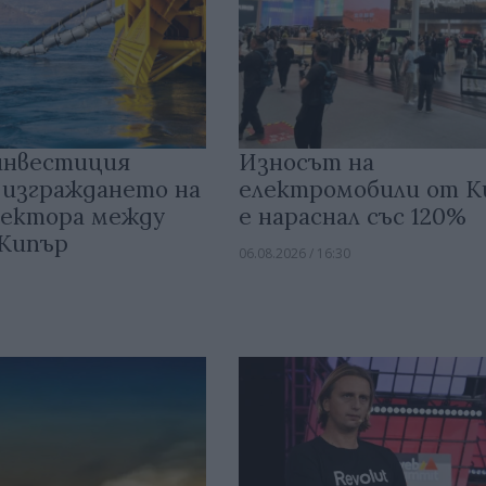
инвестиция
Износът на
 изграждането на
електромобили от 
ектора между
е нараснал със 120%
 Кипър
06.08.2026 / 16:30