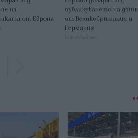
ане на
публикуването на данн
иката от Европа
от Великобритания и
Германия
00
17.02.2026 / 12:00
Previous
Previous
В