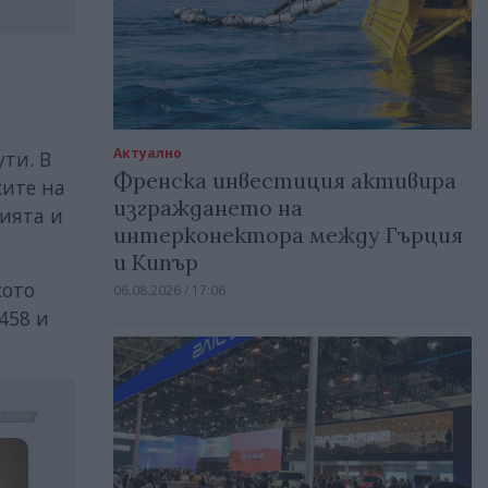
Актуално
ти. В
Френска инвестиция активира
ките на
изграждането на
гията и
интерконектора между Гърция
и Кипър
кото
06.08.2026 / 17:06
458 и