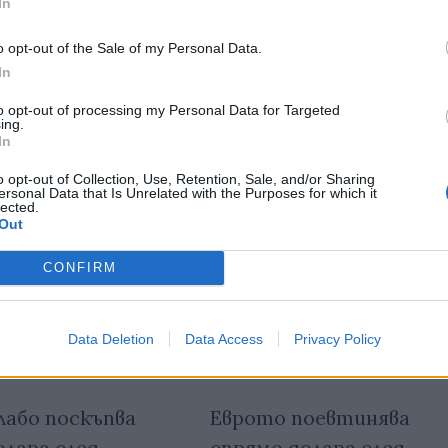
In
тия в:
o opt-out of the Sale of my Personal Data.
In
to opt-out of processing my Personal Data for Targeted
ing.
In
o opt-out of Collection, Use, Retention, Sale, and/or Sharing
ersonal Data that Is Unrelated with the Purposes for which it
lected.
Out
CONFIRM
Data Deletion
Data Access
Privacy Policy
лабо поскъпва
Еврото поевтинява
олара след
спрямо долара след