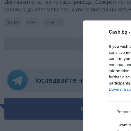
Доставките на газ по газопровода „Северен пото
започна да изпомпва газ, като се позова на изт
ДОЛАР
КУРС
ЕНЕРГИЯ
Cash.bg 
ВС
If you wish 
sensitive in
confirm you
continue se
information 
further disc
Последвайте ни в
ТЕЛЕГРА
participants
Downstream 
ОЩЕ ПО ТЕМАТ
Persona
I want t