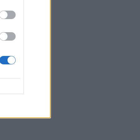
Докъде ще стигне цената
на златото?