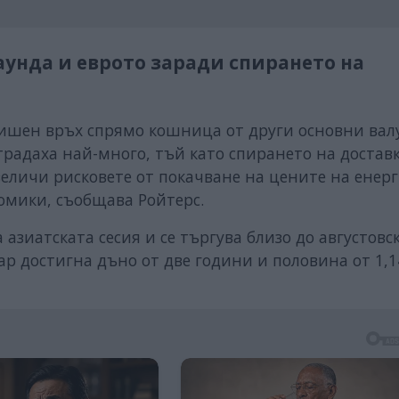
паунда и еврото заради спирането на
ишен връх спрямо кошница от други основни валу
традаха най-много, тъй като спирането на достав
величи рисковете от покачване на цените на енер
омики, съобщава Ройтерс.
 азиатската сесия и се търгува близо до августовс
ар достигна дъно от две години и половина от 1,1