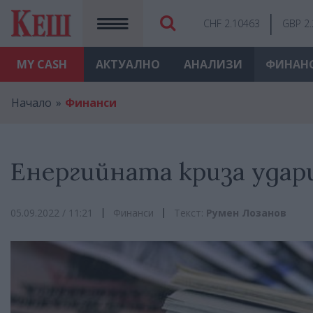
CHF 2.10463
GBP 2
MY
CASH
АКТУАЛНО
АНАЛИЗИ
ФИНАН
Начало
Финанси
Енергийната криза удар
05.09.2022 / 11:21
Финанси
Текст:
Румен Лозанов