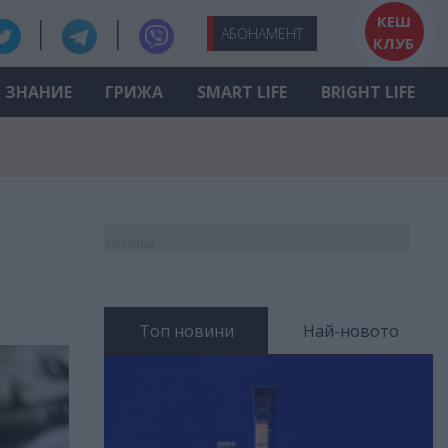
КЕШ
АБО
НАМЕНТ
КЛУБ
ЗНАНИЕ
ГРИЖА
SMART LIFE
BRIGHT LIFE
Реклама
Топ новини
Най-новото