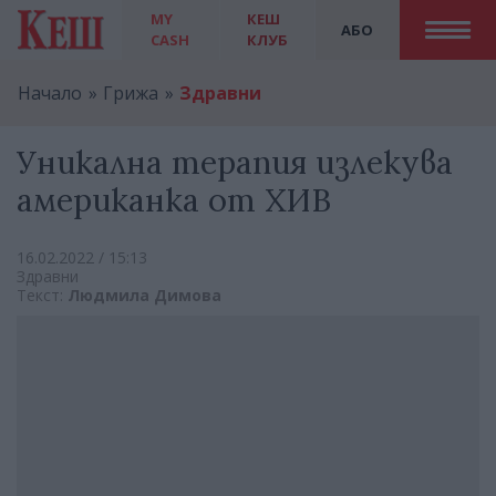
MY
КЕШ
АБО
CASH
КЛУБ
Начало
Грижа
Здравни
Уникална терапия излекува
американка от ХИВ
16.02.2022 / 15:13
Здравни
Текст:
Людмила Димова