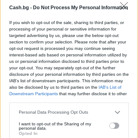
Cash.bg -
Do Not Process My Personal Information
If you wish to opt-out of the sale, sharing to third parties, or
processing of your personal or sensitive information for
targeted advertising by us, please use the below opt-out
section to confirm your selection. Please note that after your
opt-out request is processed you may continue seeing
interest-based ads based on personal information utilized by
us or personal information disclosed to third parties prior to
your opt-out. You may separately opt-out of the further
disclosure of your personal information by third parties on the
Древен храм на почти 900 години
IAB’s list of downstream participants. This information may
откриха под кафене за сладолед в
also be disclosed by us to third parties on the
IAB’s List of
Полша
Downstream Participants
that may further disclose it to other
third parties.
07.08.2026 / 16:00
Personal Data Processing Opt Outs
I want to opt-out of the Sharing of my
personal data.
Opted In