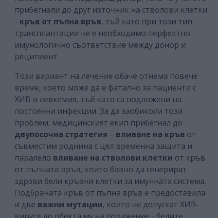
прибегнали до друг източник на стволови клетки
-
кръв от пъпна връв
, тъй като при този тип
трансплантации не е необходимо перфектно
имунологично съответствие между донор и
реципиент.
Този вариант на лечение обаче отнема повече
време, което може да е фатално за пациенти с
ХИВ и левкемия, тъй като са подложени на
постоянни инфекции. За да заобиколи този
проблем, медицинският екип прибегнал до
двупосочна стратегия
–
вливане на кръв
от
съвместим роднина с цел временна защита и
паралело
вливане на стволови клетки
от кръв
от пъпната връв, които бавно да генерират
здрави бели кръвни клетки за имунната система.
Подбраната кръв от пъпна връв е предоставила
и две
важни мутации
, които не допускат ХИВ-
вируса до обекта му на поражение - белите