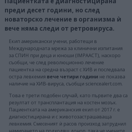
Пациентката е диагностицирана
преди десет години, но след
новаторско лечение в организма ѝ
вече няма следи от ретровируса.
Екип американски учени, работещи в
Международната мрежа за клинични изпитания
за СПИН при деца и юноши (IMPAACT), наскоро
съобщи, че след революционно лечение
пациентка на средна възраст с ХИВ и последвала
остра левкемия
вече четири години
не показва
наличие на ХИВ-вируса, съобщи sciencealert.com.
Това е трети подобен случай, като първите два са
резултат от трансплантация на костен мозък.
Пациентката на американския екип от 2017 г. е
диагностицирана и с животозастрашаваща
левкемия. Смесеният ѝ расов произход затруднил
намирането на подходящ донор, така че учените