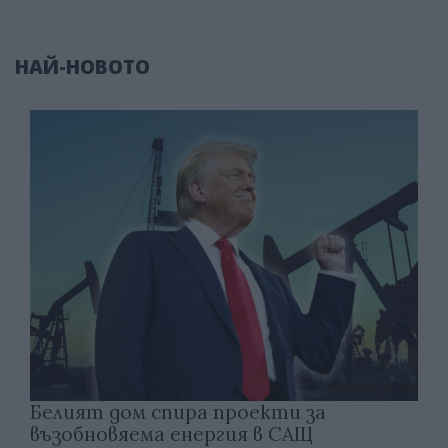
НАЙ-НОВОТО
Белият дом спира проекти за
възобновяема енергия в САЩ