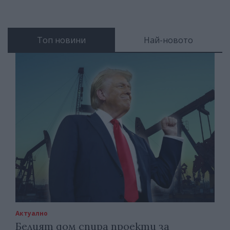
Топ новини
Най-новото
Актуално
Белият дом спира проекти за