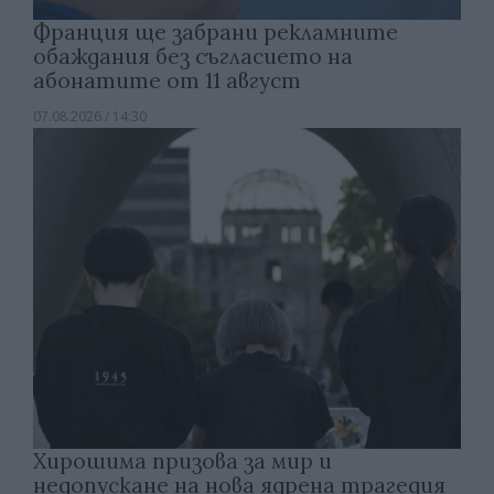
Франция ще забрани рекламните
обаждания без съгласието на
абонатите от 11 август
07.08.2026 / 14:30
Хирошима призова за мир и
недопускане на нова ядрена трагедия