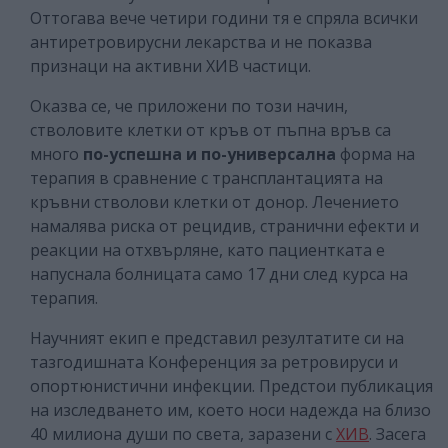
Оттогава вече четири години тя е спряла всички
антиретровирусни лекарства и не показва
признаци на активни ХИВ частици.
Оказва се, че приложени по този начин,
стволовите клетки от кръв от пъпна връв са
много
по-успешна и по-универсална
форма на
терапия в сравнение с трансплантацията на
кръвни стволови клетки от донор. Лечението
намалява риска от рецидив, странични ефекти и
реакции на отхвърляне, като пациентката е
напуснала болницата само 17 дни след курса на
терапия.
Научният екип е представил резултатите си на
тазгодишната Конференция за ретровируси и
опортюнистични инфекции. Предстои публикация
на изследването им, което носи надежда на близо
40 милиона души по света, заразени с
ХИВ
. Засега