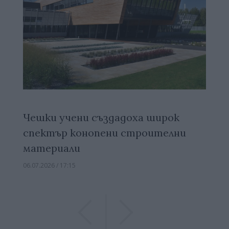
Чешки учени създадоха широк
спектър конопени строителни
материали
06.07.2026 / 17:15
Previous
Previous