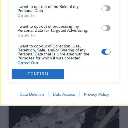
I want to opt-out of the Sale of my
Personal Data.
Opted In
I want to opt-out of processing my
Personal Data for Targeted Advertising.
Opted In
I want to opt-out of Collection, Use,
Retention, Sale, and/or Sharing of my
Изкуствен интелект за първи път
Personal Data that Is Unrelated with the
Purposes for which it was collected.
създаде нови жизнеспособни вируси
Opted Out
07.08.2026 / 15:30
CONFIRM
Data Deletion
Data Access
Privacy Policy