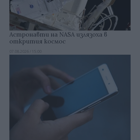
Астронавти на NASA излязоха в
открития космос
07.08.2026 / 15:00