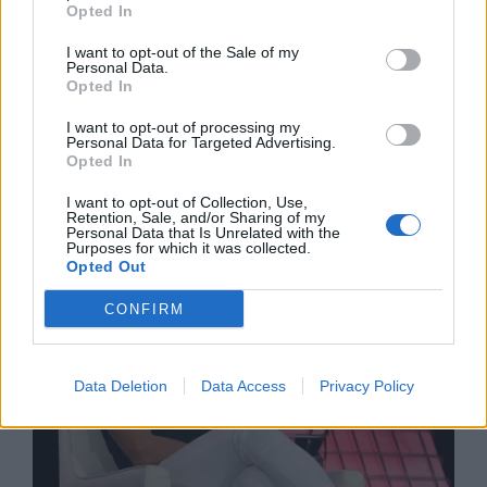
Opted In
I want to opt-out of the Sale of my
Personal Data.
Opted In
I want to opt-out of processing my
Спадането на Дунав принуди Румъния
Personal Data for Targeted Advertising.
Opted In
да възобнови работата на въглищна
електроцентрала
I want to opt-out of Collection, Use,
Retention, Sale, and/or Sharing of my
06.08.2026 / 15:30
Personal Data that Is Unrelated with the
Purposes for which it was collected.
Opted Out
CONFIRM
Data Deletion
Data Access
Privacy Policy