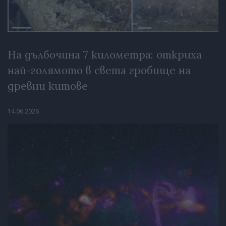
На дълбочина 7 километра: откриха
най-голямото в света гробище на
древни китове
14.06.2026