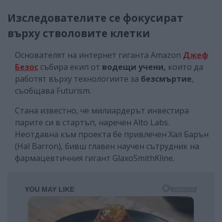
Изследователите се фокусират
върху стволовите клетки
Основателят на интернет гиганта Amazon
Джеф
Безос
събира екип от
водещи учени,
които да
работят върху технологиите за
безсмъртие
,
съобщава Futurism.
Стана известно, че милиардерът инвестира
парите си в стартъп, наречен Alto Labs.
Неотдавна към проекта бе привлечен Хал Барън
(Hal Barron), бивш главен научен сътрудник на
фармацевтичния гигант GlaxoSmithKline.