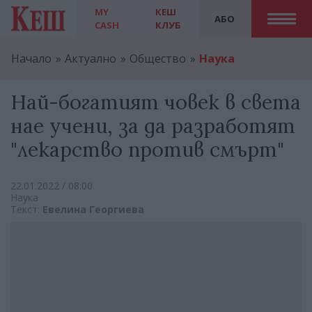
MY
КЕШ
АБО
CASH
КЛУБ
Начало
Актуално
Общество
Наука
Най-богатият човек в света
нае учени, за да разработят
"лекарство против смърт"
22.01.2022 / 08:00
Наука
Текст:
Евелина Георгиева