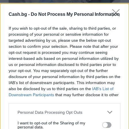
Cash.bg -
Do Not Process My Personal Information
If you wish to opt-out of the sale, sharing to third parties, or
processing of your personal or sensitive information for
targeted advertising by us, please use the below opt-out
section to confirm your selection. Please note that after your
opt-out request is processed you may continue seeing
interest-based ads based on personal information utilized by
Ню Йорк стана 14-ият щат на САЩ, в
us or personal information disclosed to third parties prior to
който е разрешена евтаназията
your opt-out. You may separately opt-out of the further
06.08.2026 / 16:00
disclosure of your personal information by third parties on the
IAB’s list of downstream participants. This information may
also be disclosed by us to third parties on the
IAB’s List of
Downstream Participants
that may further disclose it to other
third parties.
Personal Data Processing Opt Outs
I want to opt-out of the Sharing of my
personal data.