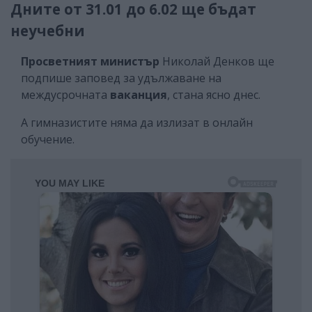
Дните от 31.01 до 6.02 ще бъдат
нeучебни
Просветният министър
Николай Денков ще
подпише заповед за удължаване на
междусрочната
ваканция
, стана ясно днес.
А гимназистите няма да излизат в онлайн
обучение.