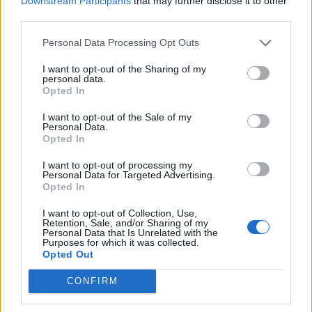
Downstream Participants
that may further disclose it to other
third parties.
Personal Data Processing Opt Outs
I want to opt-out of the Sharing of my
personal data.
Opted In
I want to opt-out of the Sale of my
Personal Data.
Opted In
I want to opt-out of processing my
Хакери удариха бизнес-база данни в
Personal Data for Targeted Advertising.
Лихтенщайн
Opted In
03.08.2026 / 14:30
I want to opt-out of Collection, Use,
Retention, Sale, and/or Sharing of my
Personal Data that Is Unrelated with the
Purposes for which it was collected.
Opted Out
CONFIRM