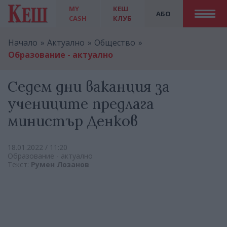
MY
КЕШ
АБО
CASH
КЛУБ
Начало
Актуално
Общество
Образование - актуално
Седем дни ваканция за
учениците предлага
министър Денков
18.01.2022 / 11:20
Образование - актуално
Текст:
Румен Лозанов