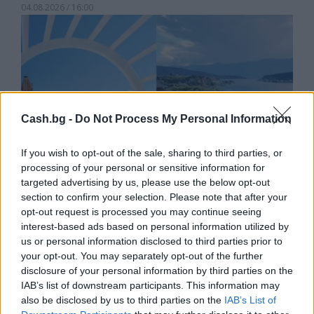
04.08.2026 / 16:00
Cash.bg -
Do Not Process My Personal Information
If you wish to opt-out of the sale, sharing to third parties, or
processing of your personal or sensitive information for
targeted advertising by us, please use the below opt-out
section to confirm your selection. Please note that after your
opt-out request is processed you may continue seeing
Китай си построи свой курорт
interest-based ads based on personal information utilized by
Санторини
us or personal information disclosed to third parties prior to
your opt-out. You may separately opt-out of the further
03.08.2026 / 18:36
disclosure of your personal information by third parties on the
IAB’s list of downstream participants. This information may
also be disclosed by us to third parties on the
IAB’s List of