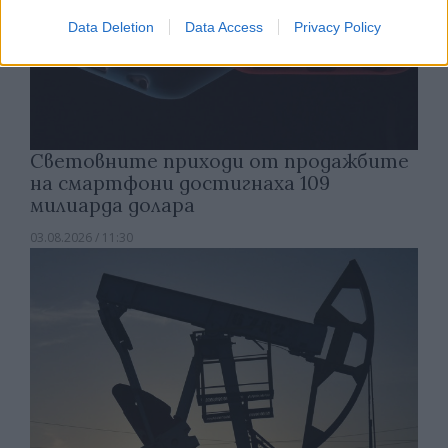
Data Deletion
Data Access
Privacy Policy
Световните приходи от продажбите
на смартфони достигнаха 109
милиарда долара
03.08.2026 / 11:30