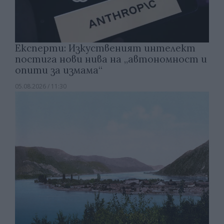
Експерти: Изкуственият интелект
постига нови нива на „автономност и
опити за измама“
05.08.2026 / 11:30