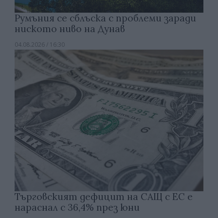
Румъния се сблъска с проблеми заради
ниското ниво на Дунав
04.08.2026 / 16:30
Търговският дефицит на САЩ с ЕС е
нараснал с 36,4% през юни