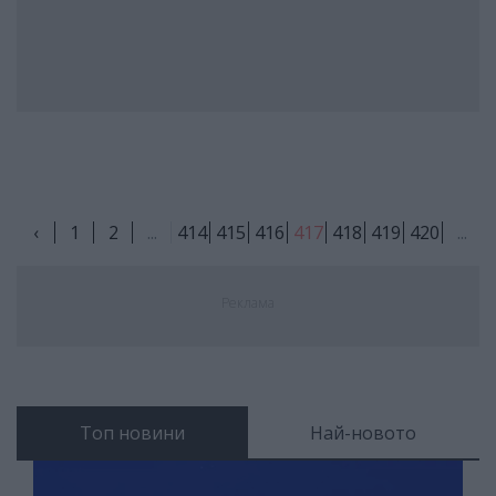
‹
1
2
...
414
415
416
417
418
419
420
...
Реклама
Топ новини
Най-новото