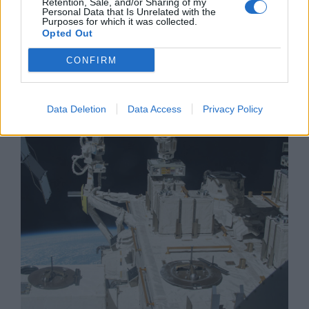
Retention, Sale, and/or Sharing of my
Personal Data that Is Unrelated with the
Purposes for which it was collected.
Opted Out
CONFIRM
Япония сключи първия си крупен
експортен оръжеен контракт
03.09.2020 / 12:02
Data Deletion
Data Access
Privacy Policy