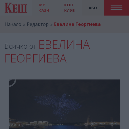
MY
КЕШ
АБО
CASH
КЛУБ
Начало
Редактор
Евелина Георгиева
ЕВЕЛИНА
Всичко от
ГЕОРГИЕВА