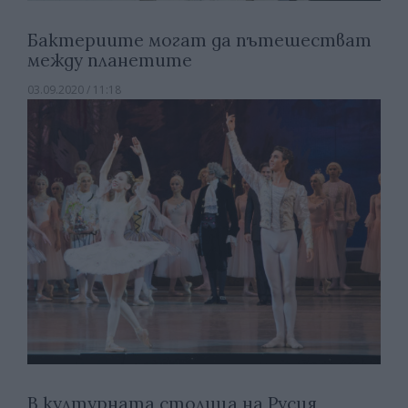
Бактериите могат да пътешестват
между планетите
03.09.2020 / 11:18
В културната столица на Русия