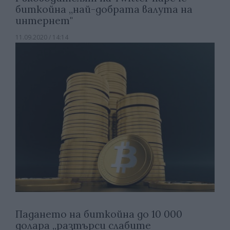
биткойна „най-добрата валута на
интернет"
11.09.2020 / 14:14
Падането на биткойна до 10 000
долара „разтърси слабите