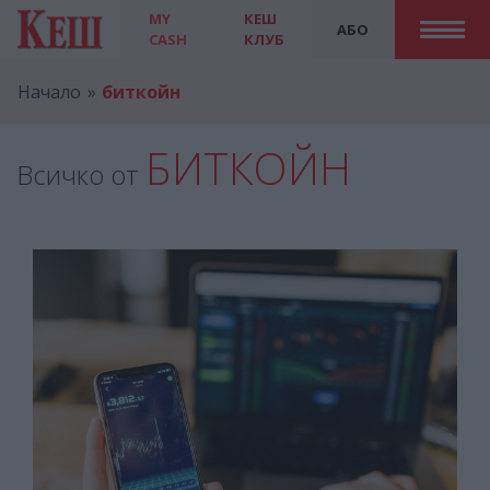
MY
КЕШ
АБО
CASH
КЛУБ
Начало
биткойн
БИТКОЙН
Всичко от