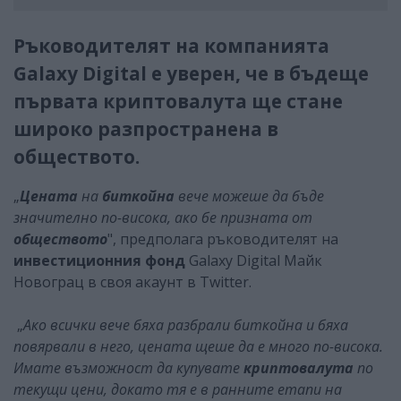
Ръководителят на компанията
Galaxy Digital е уверен, че в бъдеще
първата криптовалута ще стане
широко разпространена в
обществото.
„
Цената
на
биткойна
вече можеше да бъде
значително по-висока, ако бе призната от
обществото
", предполага ръководителят на
инвестиционния фонд
Galaxy Digital Майк
Новограц в своя акаунт в Twitter.
„
Ако всички вече бяха разбрали биткойна и бяха
повярвали в него, цената щеше да е много по-висока.
Имате възможност да купувате
криптовалута
по
текущи цени, докато тя е в ранните етапи на