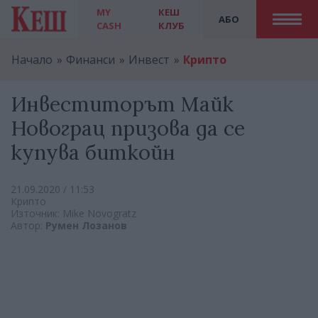
MY
КЕШ
АБО
CASH
КЛУБ
Начало
Финанси
Инвест
Крипто
Инвеститорът Майк
Новограц призова да се
купува биткойн
21.09.2020 / 11:53
Крипто
Източник: Mike Novogratz
Автор:
Румен Лозанов