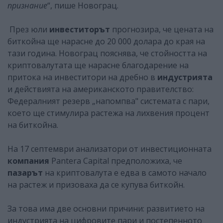
признание
“, пише Новограц.
През юли
инвеститорът
прогнозира, че цената на
биткойна ще нарасне до 20 000 долара до края на
тази година. Новограц пояснява, че стойността на
криптовалутата ще нарасне благодарение на
притока на инвеститори на дребно в
индустрията
и действията на американското правителство:
Федералният резерв „напомпва" системата с пари,
което ще стимулира растежа на лихвения процент
на биткойна.
На 17 септември анализатори от инвестиционната
компания
Pantera Capital предположиха, че
пазарът
на криптовалута е едва в самото начало
на растеж и призоваха да се купува биткойн.
За това има две основни причини: развитието на
индустрията на цифровите пари и постепенното