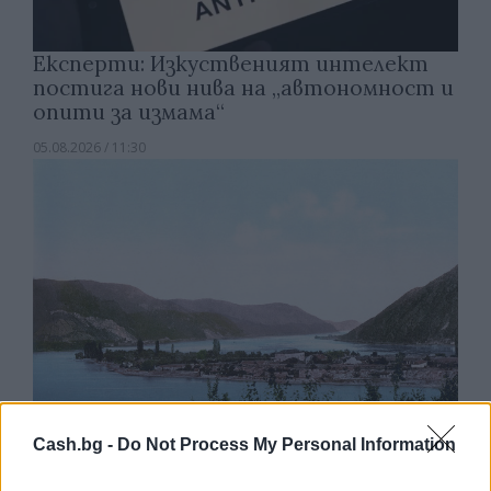
Експерти: Изкуственият интелект
постига нови нива на „автономност и
опити за измама“
05.08.2026 / 11:30
Cash.bg -
Do Not Process My Personal Information
Румъния се сблъска с проблеми заради