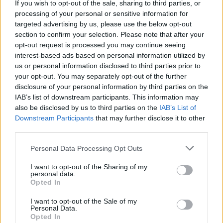
If you wish to opt-out of the sale, sharing to third parties, or
ниското ниво на Дунав
processing of your personal or sensitive information for
targeted advertising by us, please use the below opt-out
04.08.2026 / 16:30
section to confirm your selection. Please note that after your
opt-out request is processed you may continue seeing
interest-based ads based on personal information utilized by
us or personal information disclosed to third parties prior to
your opt-out. You may separately opt-out of the further
disclosure of your personal information by third parties on the
IAB’s list of downstream participants. This information may
also be disclosed by us to third parties on the
IAB’s List of
Downstream Participants
that may further disclose it to other
third parties.
Personal Data Processing Opt Outs
I want to opt-out of the Sharing of my
personal data.
Търговският дефицит на САЩ с ЕС е
Opted In
нараснал с 36,4% през юни
I want to opt-out of the Sale of my
Personal Data.
04.08.2026 / 16:00
Opted In