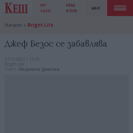
MY
КЕШ
АБО
CASH
КЛУБ
Начало
Bright Life
Джеф Безос се забавлява
27.12.2021 / 15:35
Bright Life
Текст:
Людмила Димова