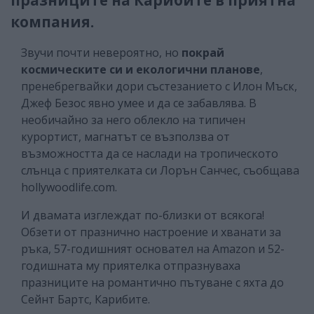
компания.
Звучи почти невероятно, но
покрай
космическите си и екологични планове
,
пренебрегвайки дори състезанието с Илон Мъск,
Джеф Безос явно умее и да се забавлява. В
необичайно за него облекло на типичен
курортист, магнатът се възползва от
възможността да се наслади на тропическото
слънца с приятелката си Лорън Санчес, съобщава
hollywoodlife.com.
И двамата изглеждат по-близки от всякога!
Обзети от празнично настроение и хванати за
ръка, 57-годишният основател на Amazon и 52-
годишната му приятелка отпразнуваха
празниците на романтично пътуване с яхта до
Сейнт Бартс, Карибите.