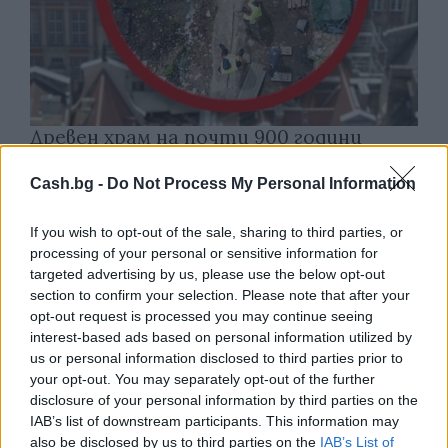
Древен храм на почти 900 години
откриха под кафене за сладолед в
Полша
Cash.bg -
Do Not Process My Personal Information
07.08.2026 / 16:00
If you wish to opt-out of the sale, sharing to third parties, or
processing of your personal or sensitive information for
targeted advertising by us, please use the below opt-out
section to confirm your selection. Please note that after your
opt-out request is processed you may continue seeing
interest-based ads based on personal information utilized by
us or personal information disclosed to third parties prior to
your opt-out. You may separately opt-out of the further
disclosure of your personal information by third parties on the
IAB’s list of downstream participants. This information may
also be disclosed by us to third parties on the
IAB’s List of