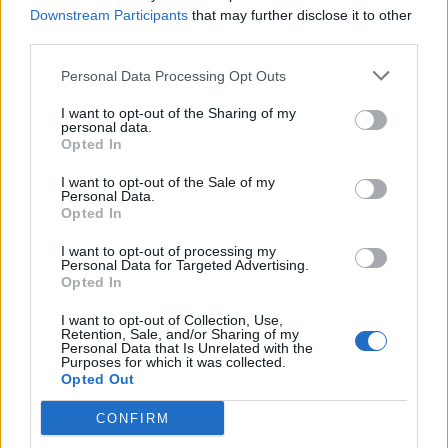
Downstream Participants
that may further disclose it to other
third parties.
Изкуствен интелект за първи път
Personal Data Processing Opt Outs
създаде нови жизнеспособни вируси
I want to opt-out of the Sharing of my
personal data.
07.08.2026 / 15:30
Opted In
I want to opt-out of the Sale of my
Personal Data.
Opted In
I want to opt-out of processing my
Personal Data for Targeted Advertising.
Opted In
I want to opt-out of Collection, Use,
Retention, Sale, and/or Sharing of my
Personal Data that Is Unrelated with the
Purposes for which it was collected.
Opted Out
CONFIRM
Астронавти на NASA излязоха в