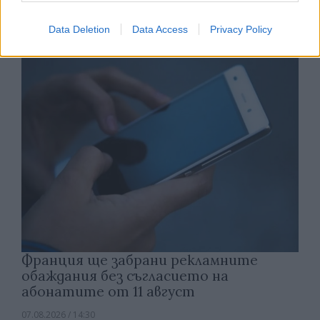
открития космос
Data Deletion
Data Access
Privacy Policy
07.08.2026 / 15:00
Франция ще забрани рекламните
обаждания без съгласието на
абонатите от 11 август
07.08.2026 / 14:30