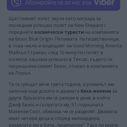
Щастливият излет звучи като награда за
последния успешен полет на New Shepard с
поредните
космически туристи
на компанията
на Безос Blue Origin. Петимата пътешественици,
в това число и водещият на Good Morning America
Майкъл Страхан, след 10 минутен полет в
космоса, кацнаха успешно в Тексас, където ги
посрещнаха самият Безос, отново в компанията
на Лорън.
Те се срещат вече трета година, а романът им
започна още докато и двамата
бяха женени
за
други. Връзката им се разкри в деня, в който
Джеф Безос и съпругата му, 51-годишната
Макензи Скот, обявиха, че се разделят. Двамата
имат четири деца и според милиардера,
раздялата им е била
„приятелска”
. Така ли иначе,