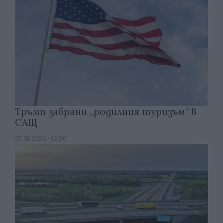
Тръмп забрани „родилния туризъм“ в
САЩ
07.08.2026 / 13:30