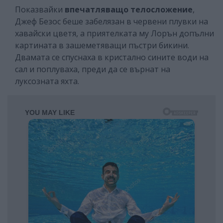
Показвайки
впечатляващо телосложение
,
Джеф Безос беше забелязан в червени плувки на
хавайски цветя, а приятелката му Лорън допълни
картината в зашеметяващи пъстри бикини.
Двамата се спуснаха в кристално сините води на
сал и поплуваха, преди да се върнат на
луксозната яхта.