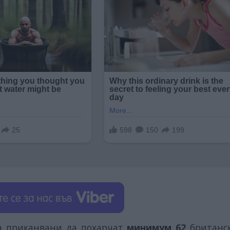
а приканвани да похарчат
минимум 62
британс