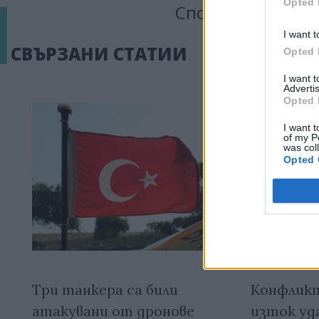
Opted 
Сподели тази ста
I want t
СВЪРЗАНИ СТАТИИ
Opted 
I want 
Advertis
Opted 
I want t
of my P
was col
Opted 
Три танкера са били
Конфликт
атакувани от дронове
изток уд