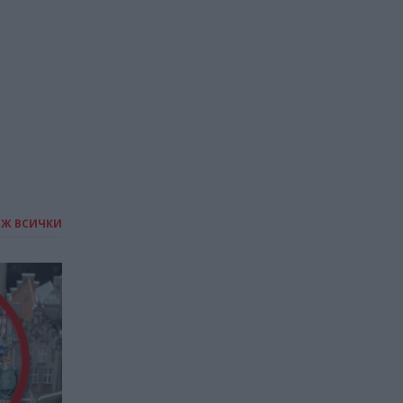
за планове за затваряне на
Истанбулската борса
01.03.2026 / 18:00
ИЖ ВСИЧКИ