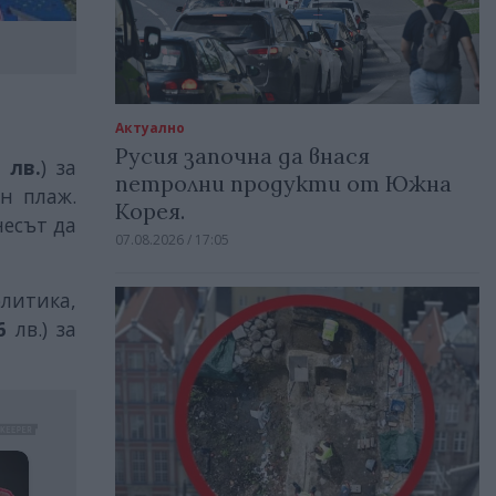
Актуално
Русия започна да внася
 лв.
) за
петролни продукти от Южна
ен плаж.
Корея.
несът да
07.08.2026 / 17:05
литика,
6
лв.) за