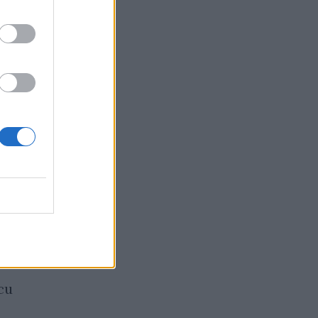
си
Турските власти
опровергаха съобщенията