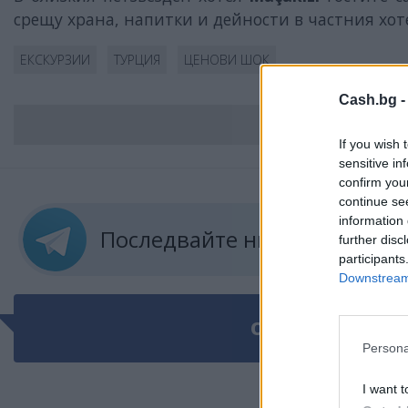
срещу храна, напитки и дейности в частния хоте
ЕКСКУРЗИИ
ТУРЦИЯ
ЦЕНОВИ ШОК
Cash.bg 
ВС
If you wish 
sensitive in
confirm you
continue se
information 
Последвайте ни в
ТЕЛЕГРА
further disc
participants
Downstream 
ОЩЕ ПО ТЕМАТ
Persona
I want t