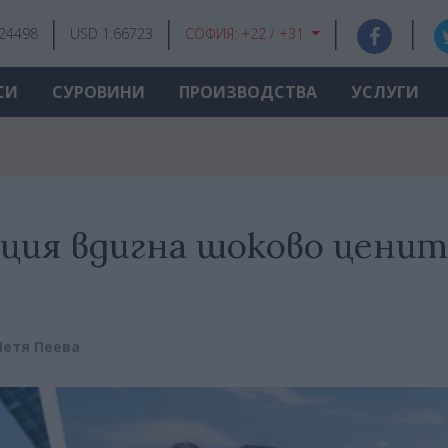
.24498
USD 1.66723
СОФИЯ:
+22 / +31
СИ
СУРОВИНИ
ПРОИЗВОДСТВА
УСЛУГИ
рция вдигна шоково ценит
Петя Пеева