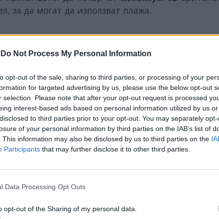
л, за да могат да използват плажа.
-
Do Not Process My Personal Information
ИЧКИ НОВИНИ »
to opt-out of the sale, sharing to third parties, or processing of your per
formation for targeted advertising by us, please use the below opt-out s
r selection. Please note that after your opt-out request is processed y
eing interest-based ads based on personal information utilized by us or
disclosed to third parties prior to your opt-out. You may separately opt-
М
Последвайте ни във
ВАЙ
losure of your personal information by third parties on the IAB’s list of
. This information may also be disclosed by us to third parties on the
IA
Participants
that may further disclose it to other third parties.
facebook
А
ВЪВ
l Data Processing Opt Outs
o opt-out of the Sharing of my personal data.