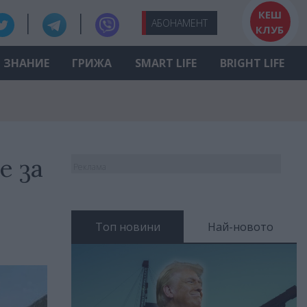
КЕШ
АБО
НАМЕНТ
КЛУБ
ЗНАНИЕ
ГРИЖА
SMART LIFE
BRIGHT LIFE
е за
Реклама
Топ новини
Най-новото