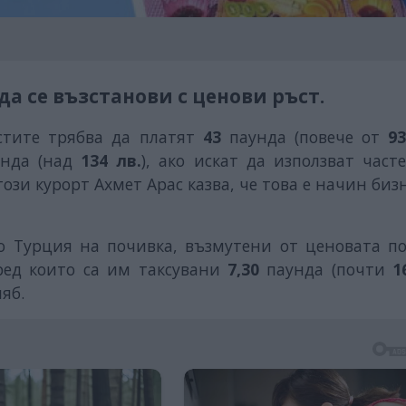
да се възстанови с ценови ръст.
стите трябва да платят
43
паунда (повече от
93
нда (над
134 лв.
), ако искат да използват част
този курорт Ахмет Арас казва, че това е начин биз
о Турция на почивка, възмутени от ценовата по
ред които са им таксувани
7,30
паунда (почти
1
ляб.