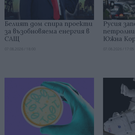
Белият дом спира проекти
Русия зап
за възобновяема енергия в
петролни
САЩ
Южна Кор
07.08.2026 / 18:00
07.08.2026 / 17:05