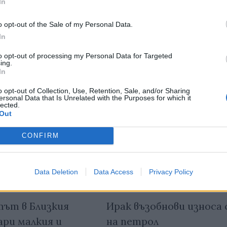
In
тия в:
o opt-out of the Sale of my Personal Data.
In
to opt-out of processing my Personal Data for Targeted
ing.
In
o opt-out of Collection, Use, Retention, Sale, and/or Sharing
ersonal Data that Is Unrelated with the Purposes for which it
lected.
Out
CONFIRM
Data Deletion
Data Access
Privacy Policy
ът в Близкия
Ирак възобнови износа 
ари малкия и
на петрол