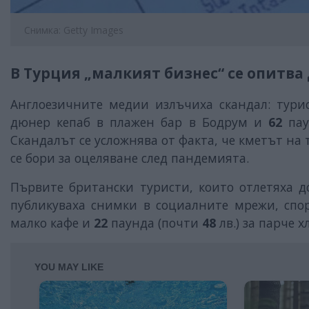
Снимка: Getty Images
В Турция „малкият бизнес“ се опитва 
Англоезичните медии излъчиха скандал: тури
дюнер кепаб в плажен бар в Бодрум и
62
пау
Скандалът се усложнява от факта, че кметът на 
се бори за оцеляване след пандемията.
Първите британски туристи, които отлетяха д
публикуваха снимки в социалните мрежи, спо
малко кафе и
22
паунда (почти
48
лв.) за парче х