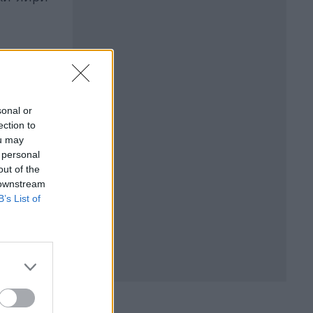
sonal or
ection to
ou may
 personal
out of the
БЪР
 downstream
B’s List of