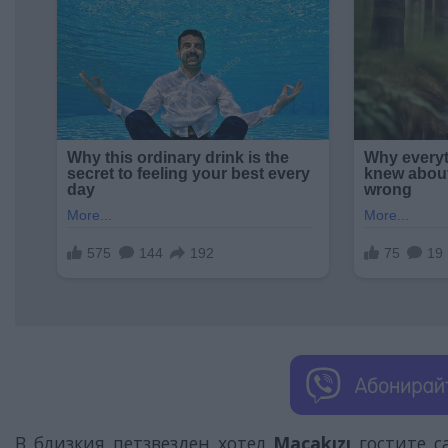
В близкия петзвезден хотел
Maçakızı
гостите с