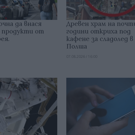
очна да внася
Древен храм на почт
 продукти от
години откриха под
ея.
кафене за сладолед в
Полша
07.08.2026 / 16:00