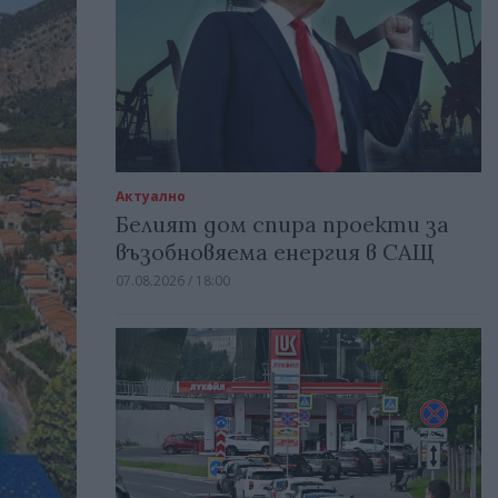
Актуално
Белият дом спира проекти за
възобновяема енергия в САЩ
07.08.2026 / 18:00