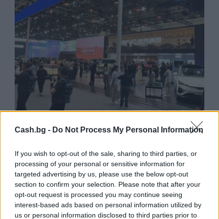
Cash.bg -
Do Not Process My Personal Information
Износът на електромобили от Китай
е нараснал със 120%
If you wish to opt-out of the sale, sharing to third parties, or
06.08.2026 / 16:30
processing of your personal or sensitive information for
targeted advertising by us, please use the below opt-out
section to confirm your selection. Please note that after your
opt-out request is processed you may continue seeing
interest-based ads based on personal information utilized by
us or personal information disclosed to third parties prior to