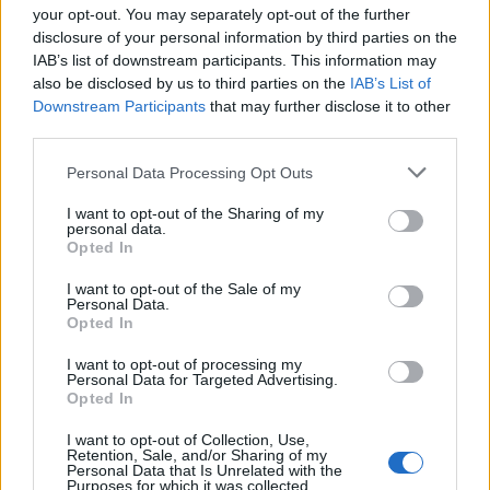
your opt-out. You may separately opt-out of the further
disclosure of your personal information by third parties on the
IAB’s list of downstream participants. This information may
also be disclosed by us to third parties on the
IAB’s List of
Downstream Participants
that may further disclose it to other
third parties.
Personal Data Processing Opt Outs
Ню Йорк стана 14-ият щат на САЩ, в
I want to opt-out of the Sharing of my
personal data.
който е разрешена евтаназията
Opted In
06.08.2026 / 16:00
I want to opt-out of the Sale of my
Personal Data.
Opted In
I want to opt-out of processing my
Personal Data for Targeted Advertising.
Opted In
I want to opt-out of Collection, Use,
Retention, Sale, and/or Sharing of my
Personal Data that Is Unrelated with the
Purposes for which it was collected.