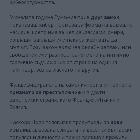
киберсигурността.
Миналата година Румъния прие
друг закон
,
признаващ кибер-тормоза за форма на домашно
насилие, което има за цел да „засрами, смири,
изплаши, заплаши или накара жертвата да
мълчи“. Този закон включва онлайн заплахи или
съобщения или разпространението на интимно
графично съдържание от страна на единия
партньор, без съгласието на другия.
Фалшифицирането на самоличност в интернет е
признато за престъпление
и в други
европейски страни, като Франция, Италия и
Белгия.
Наскоро Нова телевизия предупреди за
нова
измама
, свързана с лицата на десетки български
популярни личности и техни фалшиви профили