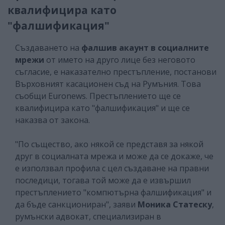
квалифицира като
"фалшификация"
Създаването на
фалшив акаунт в социалните
мрежи
от името на друго лице без неговото
съгласие, е наказателно престъпление, постанови
Върховният касационен съд на Румъния. Това
съобщи Euronews. Престъплението ще се
квалифицира като "фалшификация" и ще се
наказва от закона.
"По същество, ако някой се представя за някой
друг в социалната мрежа и може да се докаже, че
е използвал профила с цел създаване на правни
последици, тогава той може да е извършил
престъплението "компютърна фалшификация" и
да бъде санкциониран", заяви
Моника Статеску
,
румънски адвокат, специализиран в