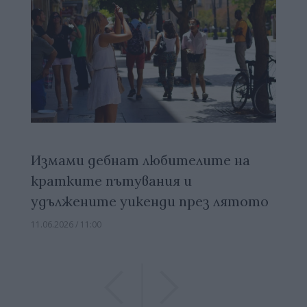
Измами дебнат любителите на
кратките пътувания и
удължените уикенди през лятото
11.06.2026 / 11:00
Previous
Previous