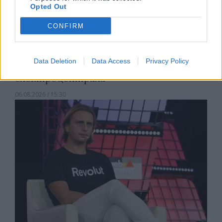
Opted Out
CONFIRM
Спадането на Дунав принуди Румъния
Data Deletion
Data Access
Privacy Policy
да възобнови работата на въглищна
електроцентрала
06.08.2026 / 15:30