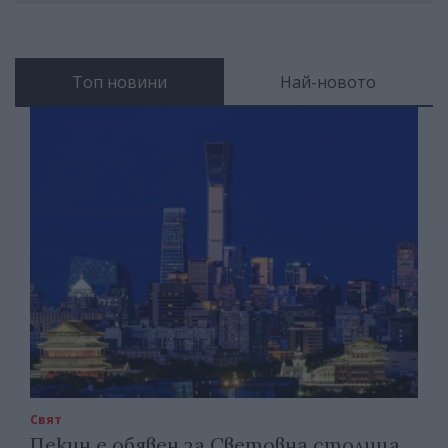
Топ новини
Най-новото
Свят
Пекин е обявен за Световна столица