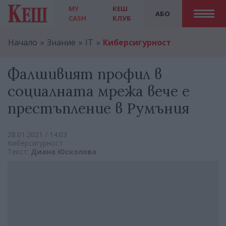
MY
КЕШ
АБО
CASH
КЛУБ
Начало
Знание
IT
Киберсигурност
Фалшивият профил в
социалната мрежа вече е
престъпление в Румъния
28.01.2021 / 14:03
Киберсигурност
Текст:
Диана Юсколова