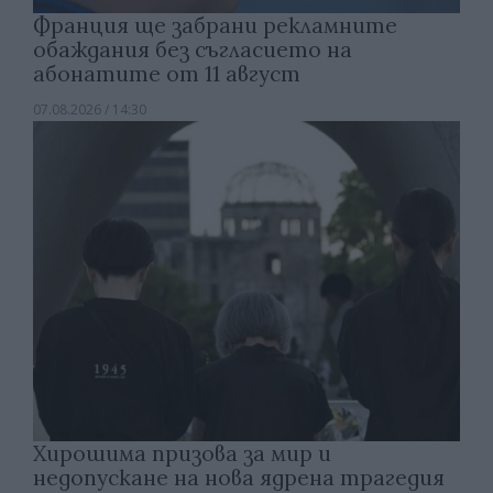
Франция ще забрани рекламните
обаждания без съгласието на
абонатите от 11 август
07.08.2026 / 14:30
Хирошима призова за мир и
недопускане на нова ядрена трагедия