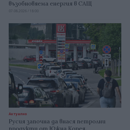
възобновяема енергия в САЩ
07.08.2026 / 18:00
Актуално
Русия започна да внася петролни
продукти от Южна Корея.