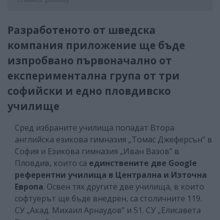
Разработеното от шведска
компания приложение ще бъде
изпробвано първоначално от
експериментална група от три
софийски и едно пловдивско
училище
Сред избраните училища попадат Втора
английска езикова гимназия „Томас Джеферсън” в
София и Езикова гимназия „Иван Вазов” в
Пловдив, които са
единствените две Google
референтни училища в Централна и Източна
Европа
. Освен тях другите две училища, в които
софтуерът ще бъде внедрен, са столичните 119.
СУ „Акад. Михаил Арнаудов” и 51. СУ „Елисавета