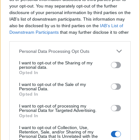
your opt-out. You may separately opt-out of the further
disclosure of your personal information by third parties on the
IAB’s list of downstream participants. This information may
also be disclosed by us to third parties on the
IAB’s List of
Downstream Participants
that may further disclose it to other
third parties.
Personal Data Processing Opt Outs
Изкуствен интелект за първи път
I want to opt-out of the Sharing of my
създаде нови жизнеспособни вируси
personal data.
Opted In
07.08.2026 / 15:30
I want to opt-out of the Sale of my
Personal Data.
Opted In
I want to opt-out of processing my
Personal Data for Targeted Advertising.
Opted In
I want to opt-out of Collection, Use,
Retention, Sale, and/or Sharing of my
Personal Data that Is Unrelated with the