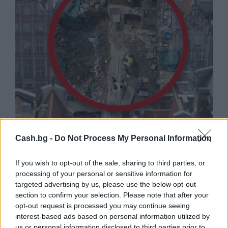
Древен храм на почти 900 години
откриха под кафене за сладолед в
Cash.bg -
Do Not Process My Personal Information
Полша
If you wish to opt-out of the sale, sharing to third parties, or
07.08.2026 / 16:00
processing of your personal or sensitive information for
targeted advertising by us, please use the below opt-out
section to confirm your selection. Please note that after your
opt-out request is processed you may continue seeing
interest-based ads based on personal information utilized by
us or personal information disclosed to third parties prior to