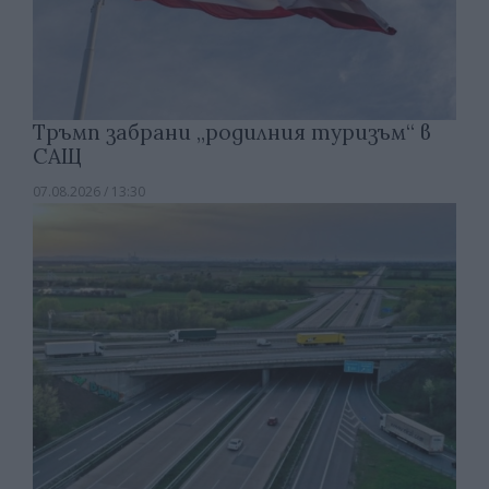
Тръмп забрани „родилния туризъм“ в
САЩ
07.08.2026 / 13:30