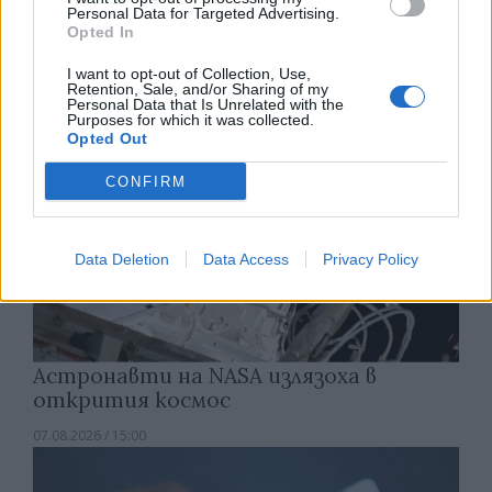
Personal Data for Targeted Advertising.
Opted In
07.08.2026 / 15:30
I want to opt-out of Collection, Use,
Retention, Sale, and/or Sharing of my
Personal Data that Is Unrelated with the
Purposes for which it was collected.
Opted Out
CONFIRM
Data Deletion
Data Access
Privacy Policy
Астронавти на NASA излязоха в
открития космос
07.08.2026 / 15:00