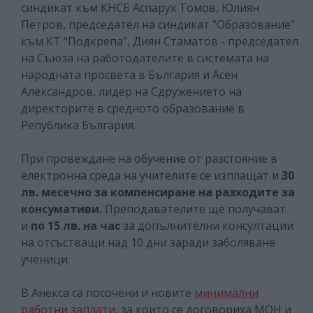
синдикат към КНСБ Аспарух Томов, Юлиян
Петров, председател на синдикат "Образование"
към КТ "Подкрепа", Диян Стаматов - председател
на Съюза на работодателите в системата на
народната просвета в България и Асен
Александров, лидер на Сдружението на
директорите в средното образование в
Република България.
При провеждане на обучение от разстояние в
електронна среда на учителите се изплащат и
30
лв. месечно за компенсиране на разходите за
консумативи.
Преподавателите ще получават
и
по 15 лв. на час
за допълнителни консултации
на отсъстващи над 10 дни заради заболяване
ученици.
В Анекса са посочени и новите
минимални
работни заплати
, за които се договориха
МОН и