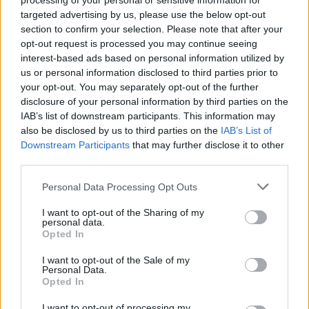
processing of your personal or sensitive information for
targeted advertising by us, please use the below opt-out
Древен храм на почти 900 години
section to confirm your selection. Please note that after your
откриха под кафене за сладолед в
opt-out request is processed you may continue seeing
Полша
interest-based ads based on personal information utilized by
us or personal information disclosed to third parties prior to
07.08.2026 / 16:00
your opt-out. You may separately opt-out of the further
disclosure of your personal information by third parties on the
IAB’s list of downstream participants. This information may
also be disclosed by us to third parties on the
IAB’s List of
Downstream Participants
that may further disclose it to other
third parties.
Personal Data Processing Opt Outs
I want to opt-out of the Sharing of my
personal data.
Opted In
I want to opt-out of the Sale of my
Personal Data.
Opted In
Изкуствен интелект за първи път
създаде нови жизнеспособни вируси
I want to opt-out of processing my