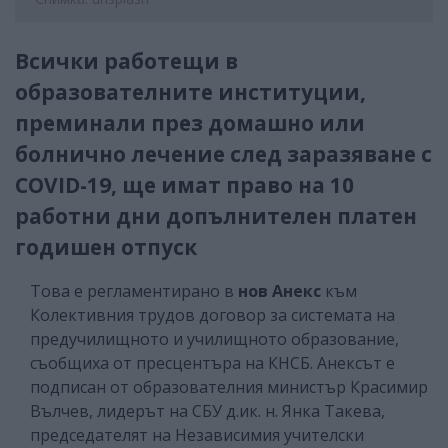
Всички работещи в
образователните институции,
преминали през домашно или
болнично лечение след заразяване с
COVID-19, ще имат право на 10
работни дни допълнителен платен
годишен отпуск
Това е регламентирано в
нов Анекс
към
Колективния трудов договор за системата на
предучилищното и училищното образование,
съобщиха от пресцентъра на КНСБ. Анексът е
подписан от образователния министър Красимир
Вълчев, лидерът на СБУ д.ик. н. Янка Такева,
председателят на Независимия учителски