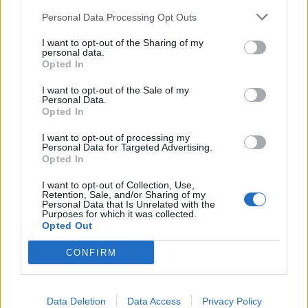
Personal Data Processing Opt Outs
I want to opt-out of the Sharing of my
personal data.
Opted In
I want to opt-out of the Sale of my
Personal Data.
Opted In
I want to opt-out of processing my
Personal Data for Targeted Advertising.
Opted In
I want to opt-out of Collection, Use,
Retention, Sale, and/or Sharing of my
Спадането на Дунав принуди Румъния
Personal Data that Is Unrelated with the
Purposes for which it was collected.
да възобнови работата на въглищна
Opted Out
електроцентрала
CONFIRM
06.08.2026 / 15:30
Data Deletion
Data Access
Privacy Policy