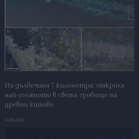
На дълбочина 7 километра: откриха
най-голямото в света гробище на
древни китове
14.06.2026