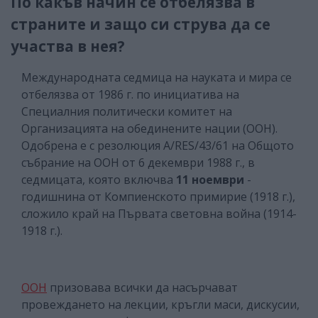
По какъв начин се отбелязва в
страните и защо си струва да се
участва в нея?
Международната седмица на науката и мира се
отбелязва от 1986 г. по инициатива на
Специалния политически комитет на
Организацията на обединените нации (ООН).
Одобрена е с резолюция A/RES/43/61 на Общото
събрание на ООН от 6 декември 1988 г., в
седмицата, която включва
11 ноември
-
годишнина от Компиенското примирие (1918 г.),
сложило край на Първата световна война (1914-
1918 г.).
ООН
призовава всички да насърчават
провеждането на лекции, кръгли маси, дискусии,