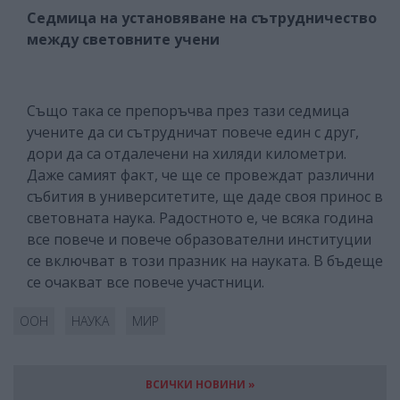
Седмица на установяване на сътрудничество
между световните учени
Също така се препоръчва през тази седмица
учените да си сътрудничат повече един с друг,
дори да са отдалечени на хиляди километри.
Даже самият факт, че ще се провеждат различни
събития в университетите, ще даде своя принос в
световната наука. Радостното е, че всяка година
все повече и повече образователни институции
се включват в този празник на науката. В бъдеще
се очакват все повече участници.
ООН
НАУКА
МИР
ВСИЧКИ НОВИНИ »