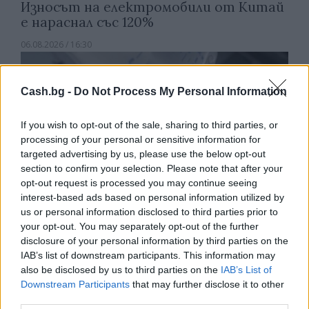
Износът на електромобили от Китай
е нараснал със 120%
06.08.2026 / 16:30
Cash.bg -
Do Not Process My Personal Information
If you wish to opt-out of the sale, sharing to third parties, or
processing of your personal or sensitive information for
targeted advertising by us, please use the below opt-out
section to confirm your selection. Please note that after your
opt-out request is processed you may continue seeing
interest-based ads based on personal information utilized by
us or personal information disclosed to third parties prior to
your opt-out. You may separately opt-out of the further
disclosure of your personal information by third parties on the
IAB’s list of downstream participants. This information may
Ню Йорк стана 14-ият щат на САЩ, в
also be disclosed by us to third parties on the
IAB’s List of
който е разрешена евтаназията
Downstream Participants
that may further disclose it to other
06.08.2026 / 16:00
third parties.