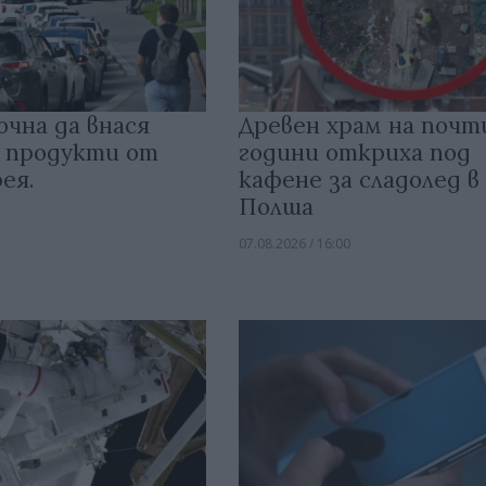
очна да внася
Древен храм на почт
 продукти от
години откриха под
ея.
кафене за сладолед в
Полша
07.08.2026 / 16:00