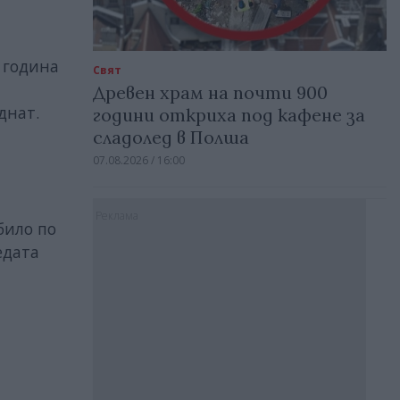
и година
Свят
н
Древен храм на почти 900
днат.
години откриха под кафене за
сладолед в Полша
07.08.2026 / 16:00
Реклама
 било по
едата