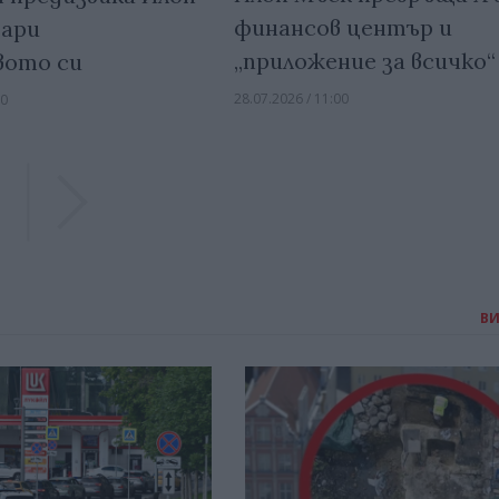
финансов център и
дари
„приложение за всичко“
вото си
28.07.2026 / 11:00
00
Previous
Previous
В