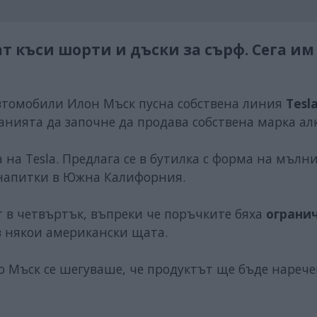
т къси шорти и дъски за сърф. Сега им
автомобили Илон Мъск пусна собствена линия
Tesl
нията да започне да продава собствена марка ал
 на Tesla. Предлага се в бутилка с форма на мълни
и напитки в Южна Калифорния.
т в четвъртък, въпреки че поръчките бяха
ограни
в някои американски щата.
ро Мъск се шегуваше, че продуктът ще бъде нареч