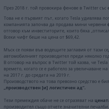
През 2018 г. той провокира фенове в Twitter със
Това не е първият път, когато Tesla удивлява по
компанията започва да продава мини червени
отговор към инвеститорите, които бяха „отписал
Всеки чифт беше на цена от $69,42.
Мъск се появи във водещите заглавия от тази с
автомобилният производител преди няколко го
В отговор на въпрос в Twitter той казва, че Tesla
времето, когато се е работело за увеличаване н
на 2017 г. до средата на 2019 г.
Производството на това превозно средство е би
„производствен [и] логистичен ад“.
Тези премеждия обаче не се отразяват на
цената
производител също отчете значителни печалби.