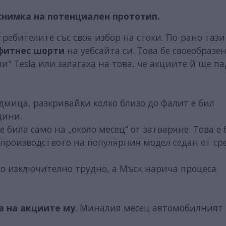
снимка на потенциален прототип.
требителите със своя избор на стоки. По-рано таз
фитнес шорти
на уебсайта си. Това бе своеобразе
и" Tesla или залагаха на това, че акциите й ще па
едмица, разкривайки колко близо до фалит е бил
дини.
 е била само на „около месец“ от затваряне. Това е
а производството на популярния модел седан от ср
ло изключително трудно, а Мъск нарича процеса
 на акциите му
. Миналия месец автомобилният