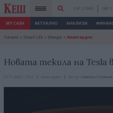
CHF 2.10463
GBP 2
MY
CASH
АКТУАЛНО
АНАЛИЗИ
ФИНАН
Начало
Smart Life
Имидж
Авангардно
Новата текила на Tesla 
07.11.2020 / 10:07
Авангардно
Автор:
Симона Стоянов