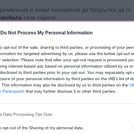
 тримесечие и заяви намерение да продължи да се
томобила
тази година.
-
Do Not Process My Personal Information
to opt-out of the sale, sharing to third parties, or processing of your per
ИЧКИ НОВИНИ »
formation for targeted advertising by us, please use the below opt-out s
r selection. Please note that after your opt-out request is processed y
eing interest-based ads based on personal information utilized by us or
disclosed to third parties prior to your opt-out. You may separately opt-
losure of your personal information by third parties on the IAB’s list of
. This information may also be disclosed by us to third parties on the
IA
М
Последвайте ни във
ВАЙ
Participants
that may further disclose it to other third parties.
facebook
l Data Processing Opt Outs
А
ВЪВ
o opt-out of the Sharing of my personal data.