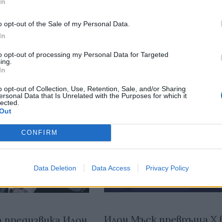
In
тия в:
o opt-out of the Sale of my Personal Data.
In
to opt-out of processing my Personal Data for Targeted
ing.
In
o opt-out of Collection, Use, Retention, Sale, and/or Sharing
ersonal Data that Is Unrelated with the Purposes for which it
lected.
Out
CONFIRM
Data Deletion
Data Access
Privacy Policy
Илон Мъск превръща X 
 предизвика Илон