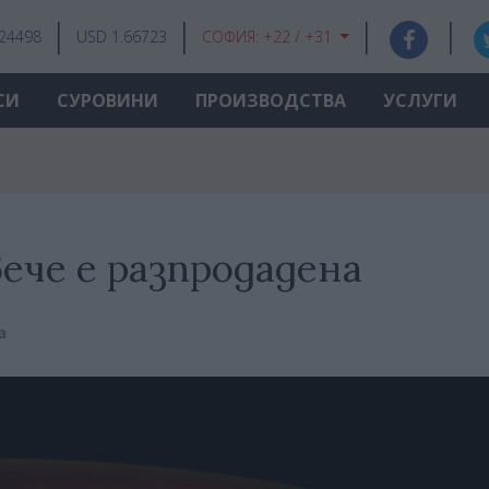
.24498
USD 1.66723
СОФИЯ:
+22 / +31
СИ
СУРОВИНИ
ПРОИЗВОДСТВА
УСЛУГИ
вече е разпродадена
а