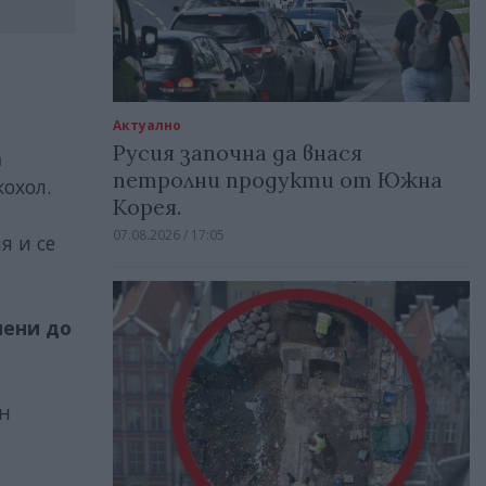
Актуално
Русия започна да внася
a
петролни продукти от Южна
кохол.
Корея.
07.08.2026 / 17:05
я и се
чени до
ен