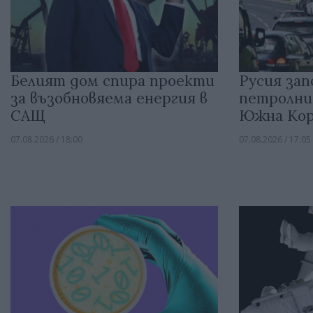
Белият дом спира проекти
Русия зап
за възобновяема енергия в
петролни
САЩ
Южна Кор
07.08.2026 / 18:00
07.08.2026 / 17:05