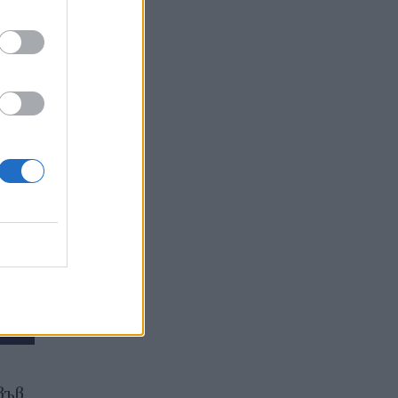
във
Илон Мъск отново е „само“