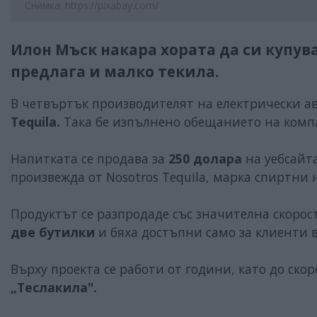
Снимка: https://pixabay.com/
Илон Мъск накара хората да си купува
предлага и малко текила.
В четвъртък производителят на електрически 
Tequila.
Така бе изпълнено обещанието на компа
Напитката се продава за
250 долара
на уебсайта
произвежда от Nosotros Tequila, марка спиртн
Продуктът се разпродаде със значителна скорос
две бутилки
и бяха достъпни само за клиенти 
Върху проекта се работи от години, като до ско
„Теслакила".