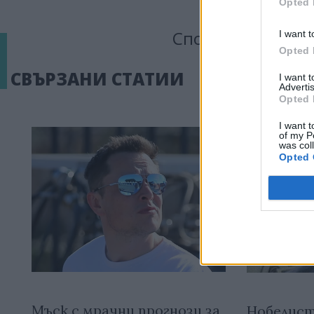
Opted 
Сподели тази ста
I want t
Opted 
СВЪРЗАНИ СТАТИИ
I want 
Advertis
Opted 
I want t
of my P
was col
Opted 
Мъск с мрачни прогнози за
Нобелист