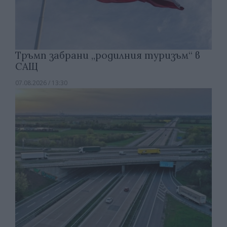
Тръмп забрани „родилния туризъм“ в
САЩ
07.08.2026 / 13:30