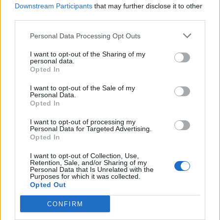
Downstream Participants
that may further disclose it to other
07.08.2026 / 15:30
third parties.
Personal Data Processing Opt Outs
I want to opt-out of the Sharing of my
personal data.
Opted In
I want to opt-out of the Sale of my
Personal Data.
Opted In
I want to opt-out of processing my
Personal Data for Targeted Advertising.
Opted In
I want to opt-out of Collection, Use,
Астронавти на NASA излязоха в
Retention, Sale, and/or Sharing of my
Personal Data that Is Unrelated with the
открития космос
Purposes for which it was collected.
Opted Out
07.08.2026 / 15:00
CONFIRM