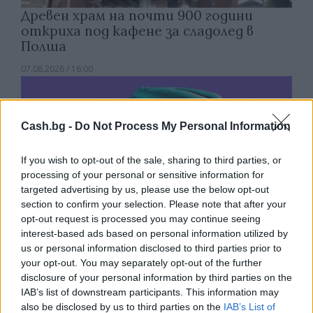
Древен храм на почти 900 години
откриха под кафене за сладолед в
Полша
07.08.2026 / 16:00
Cash.bg -
Do Not Process My Personal Information
If you wish to opt-out of the sale, sharing to third parties, or
processing of your personal or sensitive information for
targeted advertising by us, please use the below opt-out
section to confirm your selection. Please note that after your
opt-out request is processed you may continue seeing
interest-based ads based on personal information utilized by
us or personal information disclosed to third parties prior to
your opt-out. You may separately opt-out of the further
disclosure of your personal information by third parties on the
Изкуствен интелект за първи път
IAB’s list of downstream participants. This information may
създаде нови жизнеспособни вируси
also be disclosed by us to third parties on the
IAB’s List of