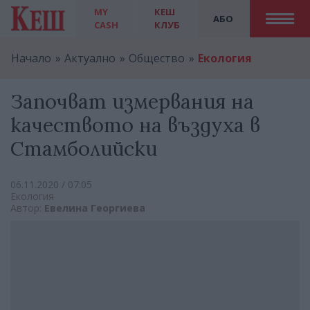
MY
КЕШ
АБО
CASH
КЛУБ
Начало
Актуално
Общество
Екология
Започват измервания на
качеството на въздуха в
Стамболийски
06.11.2020 / 07:05
Екология
Автор:
Евелина Георгиева