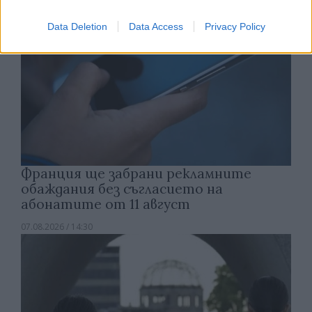
Data Deletion
Data Access
Privacy Policy
Франция ще забрани рекламните
обаждания без съгласието на
абонатите от 11 август
07.08.2026 / 14:30