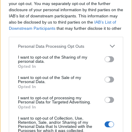
your opt-out. You may separately opt-out of the further
disclosure of your personal information by third parties on the
IAB’s list of downstream participants. This information may
also be disclosed by us to third parties on the
IAB’s List of
Downstream Participants
that may further disclose it to other
third parties.
Personal Data Processing Opt Outs
Изкуствен интелект за първи път
I want to opt-out of the Sharing of my
personal data.
създаде нови жизнеспособни вируси
Opted In
07.08.2026 / 15:30
I want to opt-out of the Sale of my
Personal Data.
Opted In
I want to opt-out of processing my
Personal Data for Targeted Advertising.
Opted In
I want to opt-out of Collection, Use,
Retention, Sale, and/or Sharing of my
Personal Data that Is Unrelated with the
Purposes for which it was collected.