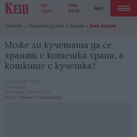
MY
КЕШ
АБО
CASH
КЛУБ
Начало
Производства
Храни
Био храни
Може ли кучетата да се
хранят с котешка храна, а
котките с кучешка?
22.09.2020 / 13:44
Био храни
Източник: popmech.ru
Автор:
Елена Страхилова