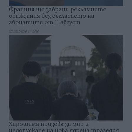
Франция ще забрани рекламните
обаждания без съгласието на
абонатите от 11 август
07.08.2026 / 14:30
Хирошима призова за мир и
недопускане на нова ядрена трагедия