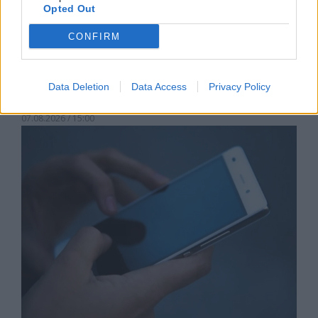
Opted Out
CONFIRM
Астронавти на NASA излязоха в
Data Deletion
Data Access
Privacy Policy
открития космос
07.08.2026 / 15:00