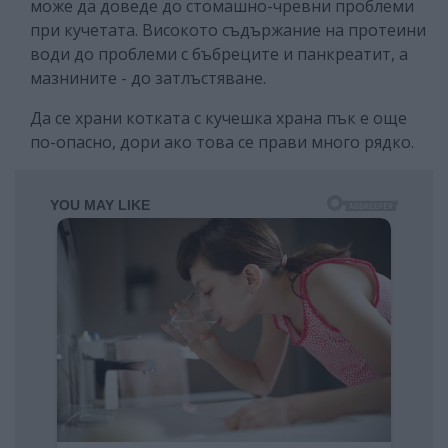
може да доведе до стомашно-чревни проблеми
при кучетата. Високото съдържание на протеини
води до проблеми с бъбреците и панкреатит, а
мазнините - до затлъстяване.
Да се храни котката с кучешка храна пък е още
по-опасно, дори ако това се прави много рядко.