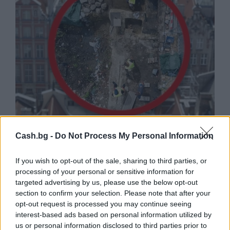
Древен храм на почти 900 години
Cash.bg -
Do Not Process My Personal Information
откриха под кафене за сладолед в
Полша
If you wish to opt-out of the sale, sharing to third parties, or
07.08.2026 / 16:00
processing of your personal or sensitive information for
targeted advertising by us, please use the below opt-out
section to confirm your selection. Please note that after your
opt-out request is processed you may continue seeing
interest-based ads based on personal information utilized by
us or personal information disclosed to third parties prior to