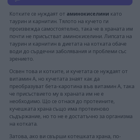
Котките се нуждаят от
аминокиселини
като
таурин и карнитин. Тялото на кучето ги
произвежда самостоятелно, така че в храната им
почти не присъстват аминокиселини. Липсата на
таурин и карнитин в диетата на котката обаче
води до сърдечни заболявания и проблеми със
зрението.
Освен това и котките, и кучетата се нуждаят от
витамин А, но кучетата знаят как да
преобразуват бета-каротина във витамин А, така
че присъствието му в храната им не е
необходимо. Що се отнася до протеините,
кучешката храна също има протеиново
съдържание, но то не е достатъчно за организма
на котката.
Затова, ако ви свърши котешката храна, по-