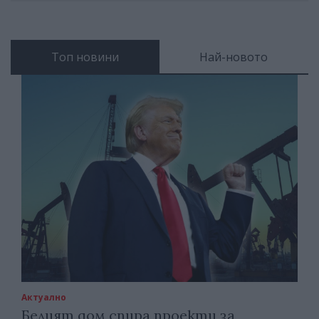
Топ новини
Най-новото
Актуално
Белият дом спира проекти за