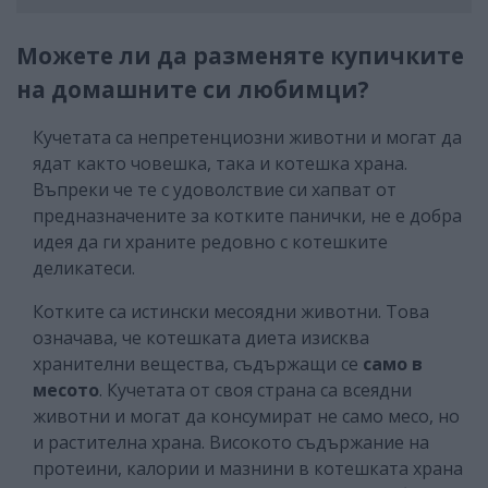
Можете ли да разменяте купичките
на домашните си любимци?
Кучетата са непретенциозни животни и могат да
ядат както човешка, така и котешка храна.
Въпреки че те с удоволствие си хапват от
предназначените за котките панички, не е добра
идея да ги храните редовно с котешките
деликатеси.
Котките са истински месоядни животни. Това
означава, че котешката диета изисква
хранителни вещества, съдържащи се
само в
месото
. Кучетата от своя страна са всеядни
животни и могат да консумират не само месо, но
и растителна храна. Високото съдържание на
протеини, калории и мазнини в котешката храна