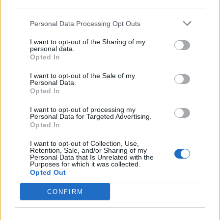
Древен храм на почти 900 години
third parties.
откриха под кафене за сладолед в
Полша
Personal Data Processing Opt Outs
07.08.2026 / 16:00
I want to opt-out of the Sharing of my
personal data.
Opted In
I want to opt-out of the Sale of my
Personal Data.
Opted In
I want to opt-out of processing my
Personal Data for Targeted Advertising.
Opted In
I want to opt-out of Collection, Use,
Retention, Sale, and/or Sharing of my
Personal Data that Is Unrelated with the
Purposes for which it was collected.
Opted Out
Изкуствен интелект за първи път
CONFIRM
създаде нови жизнеспособни вируси
07.08.2026 / 15:30