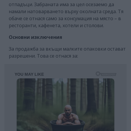
отпадъци. Забраната има за цел осезаемо да
намали натоварването върху околната среда. Тя
обаче се отнася само за консумация на място – в
ресторанти, кафенета, хотели и столови.
Основни изключения
За продажба за вкъщи малките опаковки остават
разрешени. Това се отнася за: