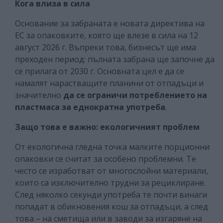
Кога влиза в сила
Основание за забраната е новата директива на
ЕС за опаковките, която ще влезе в сила на 12
август 2026 г. Въпреки това, бизнесът ще има
преходен период: пълната забрана ще започне да
се прилага от 2030 г. Основната цел е да се
намалят нарастващите планини от отпадъци и
значително
да се ограничи потреблението на
пластмаса за еднократна употреба
.
Защо това е важно: екологичният проблем
От екологична гледна точка малките порционни
опаковки се считат за особено проблемни. Те
често се изработват от многослойни материали,
които са изключително трудни за рециклиране.
След няколко секунди употреба те почти винаги
попадат в обикновения кош за отпадъци, а след
това – на сметища или в заводи за изгаряне на