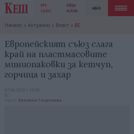
MY
КЕШ
АБО
CASH
КЛУБ
Начало
Актуално
Власт
ЕС
Европейският съюз слага
край на пластмасовите
миниопаковки за кетчуп,
горчица и захар
07.06.2026 / 19:00
ЕС
Текст:
Евелина Георгиева