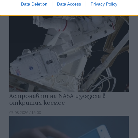
Data Deletion
Data Access
Privacy Policy
Астронавти на NASA излязоха в
открития космос
07.08.2026 / 15:00