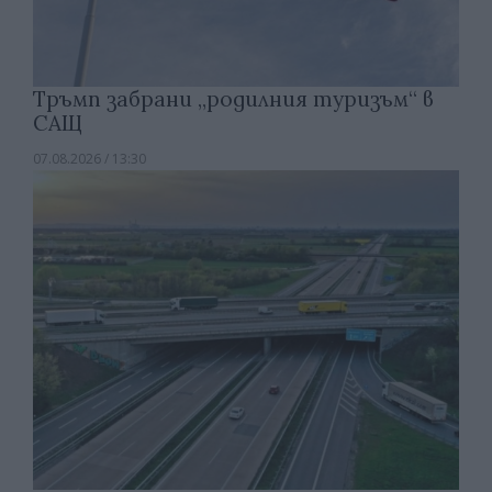
Тръмп забрани „родилния туризъм“ в
САЩ
07.08.2026 / 13:30