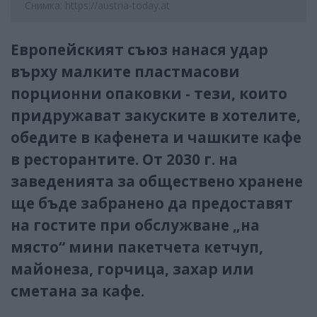
Снимка: https://austria-today.at
Европейският съюз нанася удар
върху малките пластмасови
порционни опаковки - тези, които
придружават закуските в хотелите,
обедите в кафенета и чашките кафе
в ресторантите. От 2030 г. на
заведенията за обществено хранене
ще бъде забранено да предоставят
на гостите при обслужване „на
място“ мини пакетчета кетчуп,
майонеза, горчица, захар или
сметана за кафе.