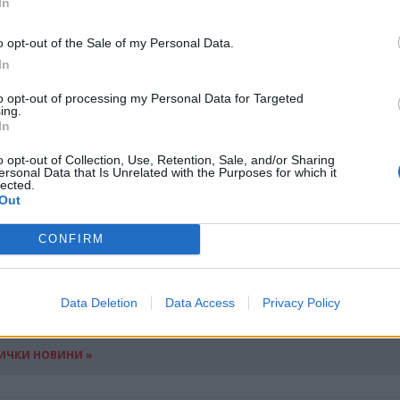
In
т да изискват такава информация на мястото на
тивни и достъпни продукти за многократна употре
o opt-out of the Sale of my Personal Data.
In
мата за използваните пластмасови продукти за ед
цената на съответната храна и напитка, и те мога
to opt-out of processing my Personal Data for Targeted
ing.
дължение.
In
ва да предприемат действия за ограничаване
o opt-out of Collection, Use, Retention, Sale, and/or Sharing
ersonal Data that Is Unrelated with the Purposes for which it
кратна употреба, не може да бъде определен едн
lected.
Out
ведения използват еднократни продукти. Според
 на заведенията за бързо обслужване, в които с
CONFIRM
наредбата, е над 4700.
Data Deletion
Data Access
Privacy Policy
ИЧКИ НОВИНИ »