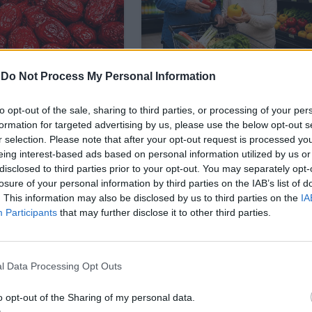
-
Do Not Process My Personal Information
to opt-out of the sale, sharing to third parties, or processing of your per
formation for targeted advertising by us, please use the below opt-out s
r selection. Please note that after your opt-out request is processed y
eing interest-based ads based on personal information utilized by us or
disclosed to third parties prior to your opt-out. You may separately opt-
losure of your personal information by third parties on the IAB’s list of
. This information may also be disclosed by us to third parties on the
IA
Participants
that may further disclose it to other third parties.
l Data Processing Opt Outs
но трябва да бъдат поставени на видно място
маляване употребата на пластмасови продукти, 
o opt-out of the Sharing of my personal data.
 както и за алтернативните възможности, които с