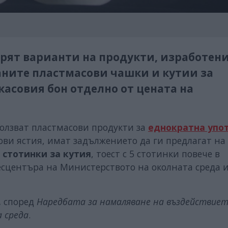
рят варианти на продукти, изработени
аните пластмасови чашки и кутии за
касовия бон отделно от цената на
ползват пластмасови продукти за
еднократна упо
ови ястия, имат задължението да ги предлагат на
5 стотинки за кутия
, тоест с 5 стотинки повече в
есцентъра на Министерството на околната среда 
.
според
Наредбата за намаляване на въздействиет
 среда
.