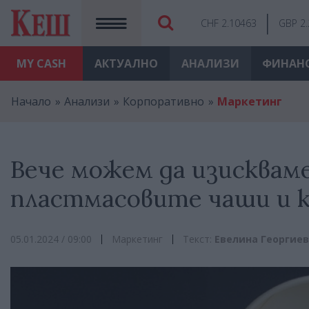
CHF 2.10463
GBP 2
MY
CASH
АКТУАЛНО
АНАЛИЗИ
ФИНАН
Начало
Анализи
Корпоративно
Маркетинг
Вече можем да изисквам
пластмасовите чаши и 
05.01.2024 / 09:00
Маркетинг
Текст:
Евелина Георгие