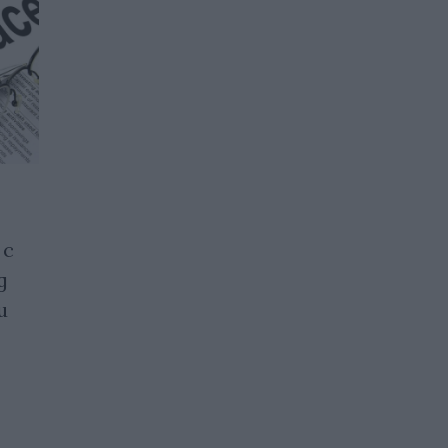
Мит или реалност са
 с
красивите плажове,
д
живописните планини и
и
атрактивните цени в
Албания
19.06.2026 / 09:30