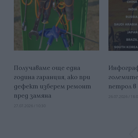
Получаваме още една
Инфограф
година гаранция, ако при
големите
дефект изберем ремонт
петрол в
пред замяна
26.07.2026 / 18:
27.07.2026 / 10:30