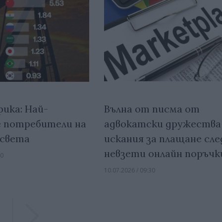
Вълна от писма от
ика: Най-
адвокатски дружества
 потребители на
искания за плащане сле
 света
невзети онлайн поръчк
00
10.07.2026 / 09:30
Previous
Previous