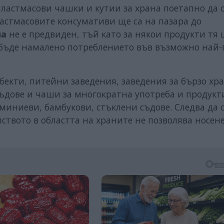
ластмасови чашки и кутии за храна поетапно да 
ластмасовите консумативи ще са на пазара до
на
не е предвиден, тъй като за някои продукти тя 
 бъде намалено потреблението във възможно най-
бекти, питейни заведения, заведения за бързо хра
ъдове и чаши за многократна употреба и продукт
миниеви, бамбукови, стъклени съдове. Следва да 
твото в областта на храните не позволява носен