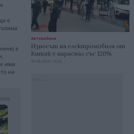
се
ще е
голяма
Автомобили
Износът на електромобили от
нене) е
Китай е нараснал със 120%
и,
06.08.2026 / 16:30
се има
ето на
Реклама