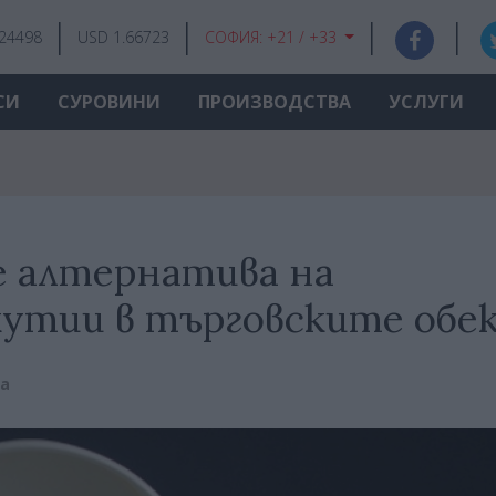
.24498
USD 1.66723
СОФИЯ:
+21 / +33
СИ
СУРОВИНИ
ПРОИЗВОДСТВА
УСЛУГИ
е алтернатива на
кутии в търговските обе
ва