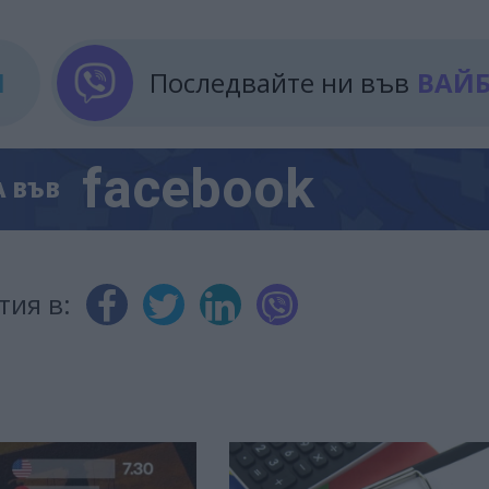
М
Последвайте ни във
ВАЙ
facebook
А
ВЪВ
тия в: