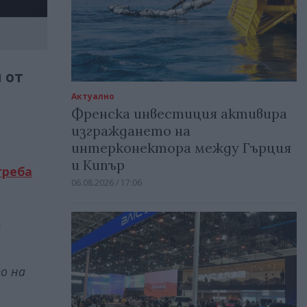
 от
Актуално
Френска инвестиция активира
изграждането на
интерконектора между Гърция
и Кипър
треба
06.08.2026 / 17:06
и
о на