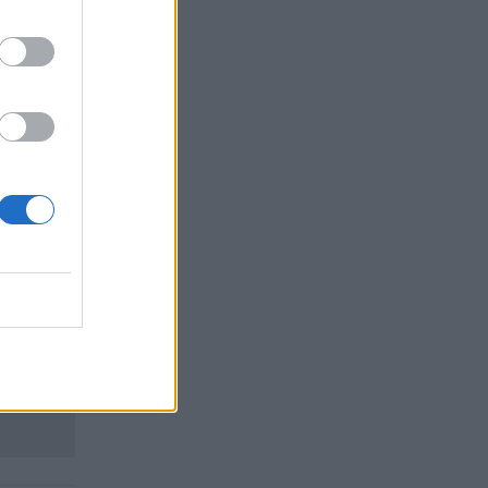
ба.
нократна
т да
означно,
ъс