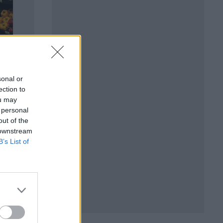
sonal or
ection to
ou may
 personal
out of the
 downstream
B’s List of
за
е